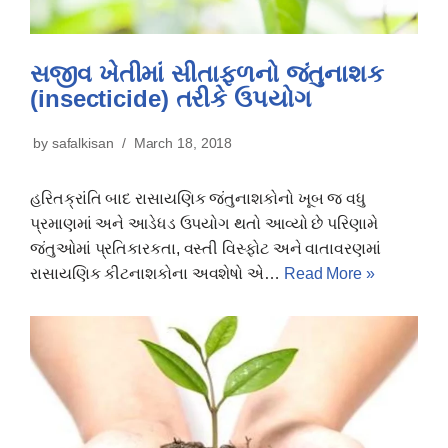
સજીવ ખેતીમાં સીતાફળનો જંતુનાશક
(insecticide) તરીકે ઉપયોગ
by
safalkisan
March 18, 2018
હરિતક્રાંતિ બાદ રાસાયણિક જંતુનાશકોનો ખૂબ જ વધુ
પ્રમાણમાં અને આડેધડ ઉપયોગ થતો આવ્યો છે પરિણામે
જંતુઓમાં પ્રતિકારકતા, વસ્તી વિસ્ફોટ અને વાતાવરણમાં
રાસાયણિક કીટનાશકોના અવશેષો એ…
Read More »