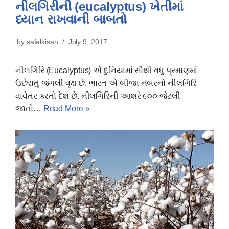
નીલગિરીની (eucalyptus) ખેતીમાં
ધ્યાન રાખવાની બાબતો
by
safalkisan
July 9, 2017
નીલગિરિ (Eucalyptus) એ દુનિયામાં સૌથી વધુ પ્રમાણમાં
ઉછેરાતું જંગલી વૃક્ષ છે. ભારત એ બીજા નંબરનો નીલગિરિ
વાવેતર કરતો દેશ છે. નીલગિરિની આશરે ૯૦૦ જેટલી
જાતો…
Read More »