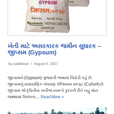
ખેતી માટે અસરકારક જમીન સુધારક –
જીપ્સમ (Gypsum)
by
safalkisan
August 6, 2017
જીપ્સમને (Gypsum) ગુજરાતી ભાષામાં ચિરોડી કહે છે.
જીપ્સમનું રાસાયણિક બંધારણ કેલ્શિયમ સલ્ફટ (CaSo4) છે.
જીપ્સમ એ દ્વિતીય ખનીજ સ્વરૂપે કુદરતી રીતે બહુ મોટા
જથ્થામાં ઉપલબ્ધ…
Read More »