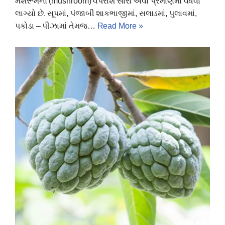
મશરૂમનો (mushroom) વપરાશ સારા એવા પ્રમાણમાં વધવા
લાગ્યો છે. સૂપમાં, પંજાબી શાકભાજીમાં, સલાડમાં, પુલાવમાં,
પકોડા – પીઝામાં તેમજ…
Read More »