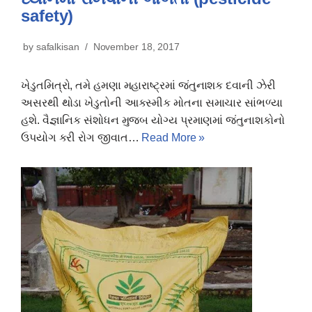
safety)
by
safalkisan
November 18, 2017
ખેડુતમિત્રો, તમે હમણા મહારાષ્ટ્રમાં જંતુનાશક દવાની ઝેરી
અસરથી થોડા ખેડુતોની આકસ્મીક મોતના સમાચાર સાંભળ્યા
હશે. વૈજ્ઞાનિક સંશોધન મુજબ યોગ્ય પ્રમાણમાં જંતુનાશકોનો
ઉપયોગ કરી રોગ જીવાત…
Read More »