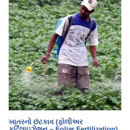
ખાતરનો છંટકાવ (ફોલીઅર
ફર્ટિલાઇઝેશન – Foliar Fertilization)