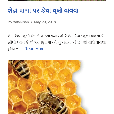
શેઢા પાળા પર કેવા વૃક્ષો વાવવા
by
safalkisan
May 20, 2018
શેઢા ઉપર વૃક્ષો કેમ ઉગાડવા જોઈએ ? શેઢા ઉપર વૃક્ષો વાવવાથી
સીધો પવન કે જે આપણા પાકને નુકશાન કરે છે, જો વૃક્ષો વાવેલા
હોય તો…
Read More »