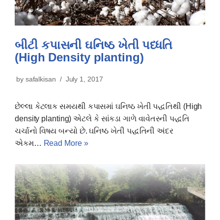
બીટી કપાસની ઘનિષ્ઠ ખેતી પધ્ધતિ
(High Density planting)
by
safalkisan
July 1, 2017
છેલ્લા કેટલાક સમયથી કપાસમાં ઘનિષ્ઠ ખેતી પદ્ધતિથી (High
density planting) એટલે કે સાંકડા ગાળે વાવેતરની પદ્ધતિ
ચર્ચાનો વિષય બન્યો છે. ઘનિષ્ઠ ખેતી પદ્ધતિની અંદર
એકમ…
Read More »