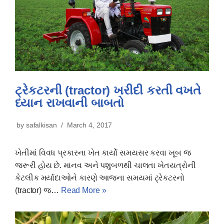
ટ્રેકટરની (tractor) ખરીદી કરતી વખતે
ધ્યાન રાખવાની બાબતો
by
safalkisan
March 4, 2017
ખેતીમાં વિવધ પ્રકારના ખેત કાર્યો સમયસર કરવા ખૂબ જ
જરૂરી હોય છે. માનવ અને પશુબળથી ચાલતા ખેતયત્રોની
કેટલીક મર્યાદાઓને કારણે આજના સમયમાં ટ્રેકટરનો
(tractor) જ…
Read More »