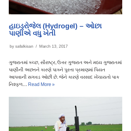
હાઇડ્રોજેલ (Hydrogel) – ઓછા
પાણીએ વધુ ખેતી
by
safalkisan
March 13, 2017
ગુજરાતમાં ક્ચ્છ, સૌરાષ્ટ્ર, ઉત્તર ગુજરાત અને મધ્ય ગુજરાતમાં
પાણીની અછતને કારણે પાકને પુરતા પ્રમાણમાં પિયત
આપવાની સગવડ ઓછી છે. જેને કારણે વરસાદ ખેંચાયતો પાક
નિશ્ફળ…
Read More »