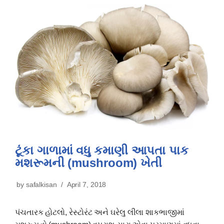
ટૂંકા ગાળામાં વધુ કમાણી આપતા પાક
મશરૂમની (mushroom) ખેતી
by
safalkisan
April 7, 2018
પંચતારક હોટલો, રેસ્ટોરંટ અને ઘરેલુ લીલા શાકભાજીમાં