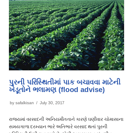
પુરની પરિસ્થિતીમાં પાક બચાવવા માટેની
ખેડૂતોને ભલામણ (flood advise)
by
safalkisan
July 30, 2017
રાજયમાં વરસાદની અનિયમીતતાને કારણે ઘણીવાર ચોમાસાના
સમયગાળા દરમ્યાન ભારે અતિભારે વરસાદ થતાં પુરની