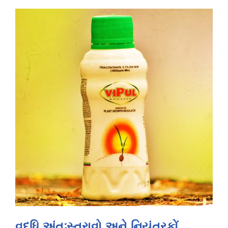
વૃદ્ધિ અંતઃસ્ત્રાવો અને નિયંત્રકોં