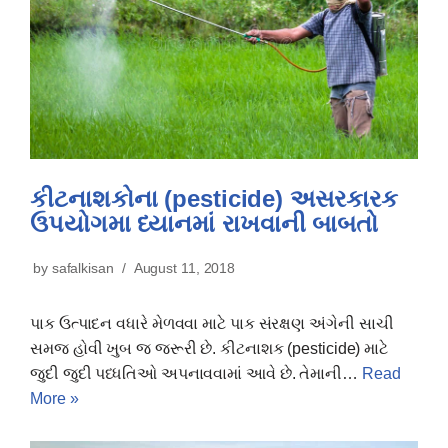
કીટનાશકોના (pesticide) અસરકારક
ઉપયોગમા ધ્યાનમાં રાખવાની બાબતો
by
safalkisan
August 11, 2018
પાક ઉત્પાદન વધારે મેળવવા માટે પાક સંરક્ષણ અંગેની સાચી
સમજ હોવી ખુબ જ જરૂરી છે. કીટનાશક (pesticide) માટે
જુદી જુદી પધ્ધતિઓ અપનાવવામાં આવે છે. તેમાની…
Read
More »