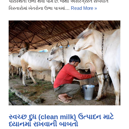
પરિસ્થિતી ઉભી થવા પામે છે. જેથી અસરગ્રસ્ત સંબધીત
વિસ્તારોમાં ખેતરોના ઉભા પાકમાં…
Read More »
સ્વચ્છ દુધ (clean milk) ઉત્પાદન માટે
ધ્યાનમાં રાખવાની બાબતો