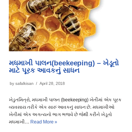
મધમાખી પાલન(beekeeping) – ખેડૂતો
માટે પૂરક આવકનું સાધન
by
safalkisan
April 28, 2018
ખેડુતમિત્રો, મધમાખી પાલન (beekeeping) ખેતીમાં એક પૂરક
વ્યવસાય તરીકે એક સારું આવકનું સાધન છે. મધમાખીઓ
ખેતીમાં એક અગત્યનો ભાગ ભજવે છે જેથી કરીને ખેડૂતો
મધમાખી…
Read More »