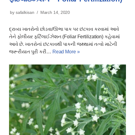
by
safalkisan
March 14, 2020
દ્રાવ્ય ખાતરોનો છોડવા/ઊભા પાક પર છંટકાવ કરવામાં આવે
તેને ફોલીયર ફર્ટિલાઈઝેશન (Foliar Fertilization) કહેવામાં
આવે છે. ખાતરોનાં છંટકાવથી પાકની જથ્થામાં તત્વો માટેની
જરૂરીયાત પુરી કરી…
Read More »