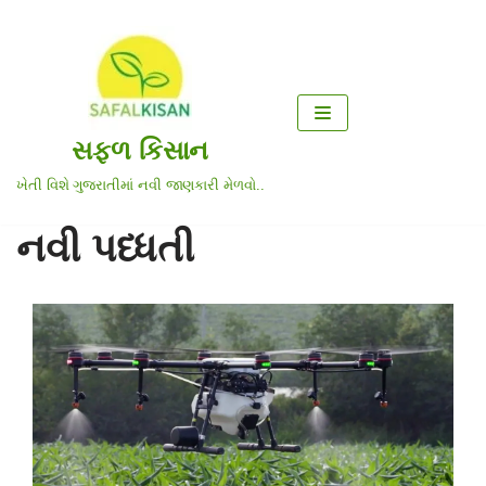
Skip
to
content
સફળ કિસાન
ખેતી વિશે ગુજરાતીમાં નવી જાણકારી મેળવો..
નવી પધ્ધતી