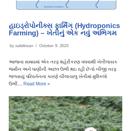
હાઇડ્રોપોનીક્સ ફાર્મિંગ (Hydroponics
Farming) – ખેતીનું એક નવું અભિગમ
by
safalkisan
October 9, 2020
આજના સમયમાં એક તરફ શહેરીકરણ વધવાથી ખેતીલાયક
જમીન અને પાણીની અછત ઉભી થઇ રહી છે તો બીજી તરફ
જળવાયું પરિવર્તનના કારણે ચીલાચાલુ ખેતીમાં મુશ્કિલો
ઉભી…
Read More »