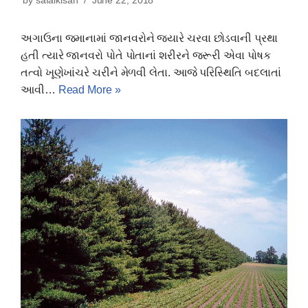
by
safalkisan
June 22, 2018
અગાઉના જમાનામાં જાનવરોને જ્યારે ચરવા છોડવાની પ્રથા
હતી ત્યારે જાનવરો પોતે પોતાનાં શરીરને જરૂરી એવા પોષક
તત્વો ખૂણેખાંચરે ચરીને મેળવી લેતા. આજે પરિસ્થિતિ બદલાતાં
આવી…
Read More »