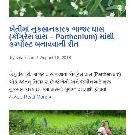
ખેતીમાં નુકસાનકારક ગાજર ઘાસ
(કોંગ્રેસ ઘાસ – Parthenium) માંથી
કમ્પોસ્ટ બનાવવાની રીત
by
safalkisan
August 18, 2018
ખેડૂતમિત્રો, ગાજર ઘાસ અથવા કોંગ્રેસ ઘાસ (Parthenium)
એક જાતનું નિંદામણ છે જે ખેતી અને જમીન માટે ખુજ
નુકસાનકારક છે. આ ઘાસનો ખુબજ ઝડપથી ફેલાવો
થાય…
Read More »