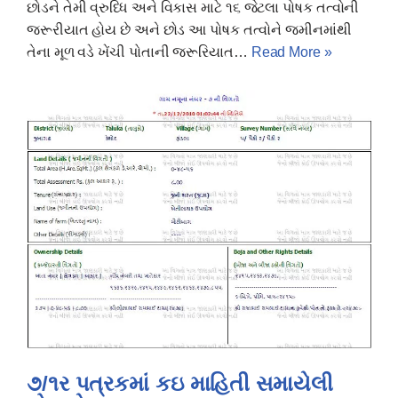
છોડને તેમી વ્રુધ્ધિ અને વિકાસ માટે ૧૬ જેટલા પોષક તત્વોની
જરૂરીયાત હોય છે અને છોડ આ પોષક તત્વોને જમીનમાંથી
તેના મૂળ વડે ખેંચી પોતાની જરૂરિયાત…
Read More »
૭/૧ર પત્રકમાં કઇ માહિતી સમાયેલી