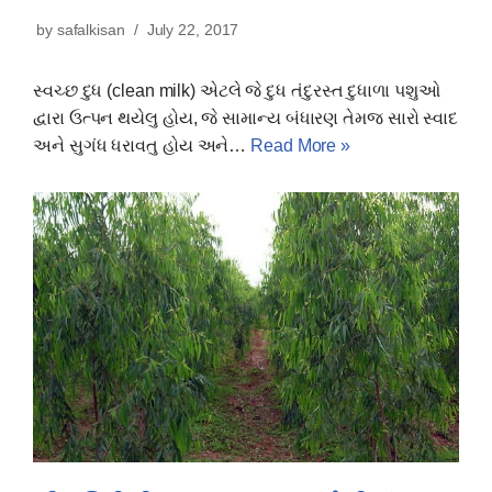
by
safalkisan
July 22, 2017
સ્વચ્છ દુધ (clean milk) એટલે જે દુધ તંદુરસ્ત દુધાળા પશુઓ
દ્વારા ઉત્પન થયેલુ હોય, જે સામાન્ય બંધારણ તેમજ સારો સ્વાદ
અને સુગંધ ધરાવતુ હોય અને…
Read More »