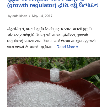
(growth regulator) દ્વારા વધુ ઉત્પાદન
by
safalkisan
May 14, 2017
ખેડુતમિત્રો, પાકમાં વૃદ્ધિ નિયંત્રણ કરનારા પદાર્થો (વૃદ્ધિ
અંતઃસ્ત્રાવો/વૃદ્ધિ નિયંત્રકોં અથવા હોર્મોન્સ, growth
regulator) પાકના સારા વિકાસ અને ઉત્પાદમાં ખુબ મહત્વનો
ભાગ ભજવે છે. પાકની વૃદ્ધિમાં…
Read More »