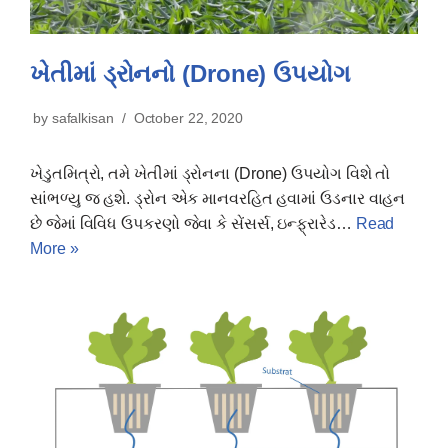
ખેતીમાં ડ્રોનનો (Drone) ઉપયોગ
by
safalkisan
October 22, 2020
ખેડુતમિત્રો, તમે ખેતીમાં ડ્રોનના (Drone) ઉપયોગ વિશે તો
સાંભળ્યુ જ હશે. ડ્રોન એક માનવરહિત હવામાં ઉડનાર વાહન
છે જેમાં વિવિધ ઉપકરણો જેવા કે સેંસર્સ, ઇન્ફ્રારેડ…
Read
More »