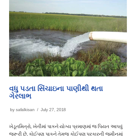
વધુ પડતા સિંચાઇના પાણીથી થતા
ગેરલાભ
by
safalkisan
July 27, 2018
ખેડૂતમિત્રો, ખેતીમાં પાકને યોગ્ય પ્રમાણમાં જ પિયત આપવું
જરૂરી છે. કોઈપણ પાકને તેમજ કોઈપણ પ્રકારની જમીનમાં