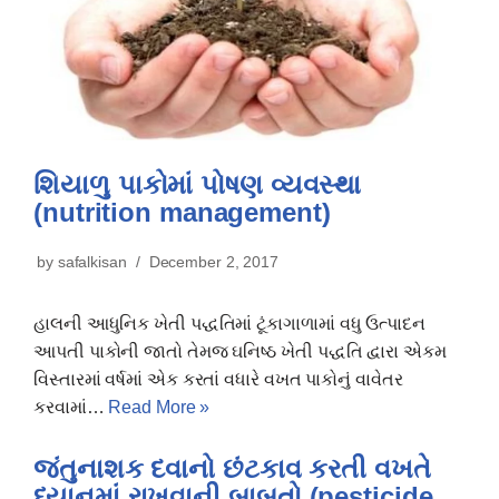
શિયાળુ પાકોમાં પોષણ વ્યવસ્થા
(nutrition management)
by
safalkisan
December 2, 2017
હાલની આધુનિક ખેતી પદ્ધતિમાં ટૂંકાગાળામાં વધુ ઉત્પાદન
આપતી પાકોની જાતો તેમજ ઘનિષ્ઠ ખેતી પદ્ધતિ દ્વારા એકમ
વિસ્તારમાં વર્ષમાં એક કરતાં વધારે વખત પાકોનું વાવેતર
કરવામાં…
Read More »
જંતુનાશક દવાનો છંટકાવ કરતી વખતે
ધ્યાનમાં રાખવાની બાબતો (pesticide