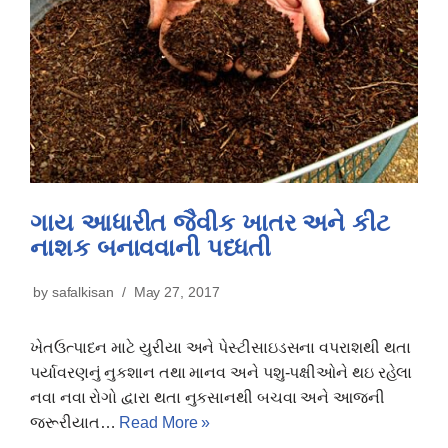
ગાય આધારીત જૈવીક ખાતર અને કીટ
નાશક બનાવવાની પધ્ધતી
by
safalkisan
May 27, 2017
ખેતઉત્પાદન માટે યુરીયા અને પેસ્ટીસાઇડસના વપરાશથી થતા
પર્યાવરણનું નુકશાન તથા માનવ અને પશુ-પક્ષીઓને થઇ રહેલા
નવા નવા રોગો દ્વારા થતા નુકસાનથી બચવા અને આજની
જરૂરીયાત…
Read More »