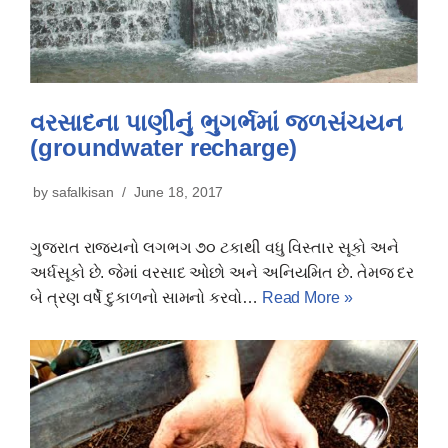
વરસાદના પાણીનું ભુગર્ભમાં જળસંચયન
(groundwater recharge)
by
safalkisan
June 18, 2017
ગુજરાત રાજયનો લગભગ ૭૦ ટકાથી વધુ વિસ્તાર સૂકો અને
અર્ધસૂકો છે. જેમાં વરસાદ ઓછો અને અનિયમિત છે. તેમજ દર
બે ત્રણ વર્ષે દુકાળનો સામનો કરવો…
Read More »