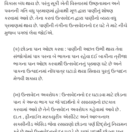
વિકાસ બંધ થાય છે. પરંતુ સૂકી ખેતી વિસ્તારમાં ઉષ્ણતામાન અને
પવનની ગતિ વધુ પ્રમાણમાં હોવાથી મૂળ દ્વારા પાણીનું શોષણ
કરવામાં આવે છે. તેના કરતાં ઉત્સવેદન દ્વારા પાણીનો વ્યય વધુ
પ્રમાણમાં થાય છે. પાણીની તંગીના ઉત્સવેદનનો દર ઘટે તે માટે નીચે
મુજબ પગલાં લેવા જોઈએ.
(ક) છોડના પાન ઓછા કરવા : પાણીની અછત ઉભી થાય તેવા
સંજોગોમાં પાક પરના બે ભાગના પાન રહેવા દઈ બાકીના ત્રીજા
ભાગના પાન ઓછા કરવાથી ઉત્સવેદનનું પ્રમાણ ઘટે છે અને
પાકના ઉત્પાદનમાં નોંધપાત્ર ઘટાડો થયા સિવાય પુરતું ઉત્પાદન
મેળવી શકાય છે.
(ખ) ઉત્સવેદન અવરોધક : ઉત્સવેદનનો દર ઘટાડવા માટે છોડના
પાન કે અન્ય ભાગ પર જે પદાર્થનો કે રસાયણનો છટકાવ
કરવામાં આવે છે તેને ઉત્સવેદન અવરોધક કહેવામાં આવે છે .
દા.ત , ફીનાઈલ મરકયુરીક એસીટેટ અને આલ્કનાલ
સક્સીનીડ એસિડ જેવા રસાયણો છોડના પર્ણ છિદ્રોનું નિયમન
કરે છે અને ઉત્સવેદનનો દર ઘટાડે છે. ઘણાં પદાર્થો છોડના પાન