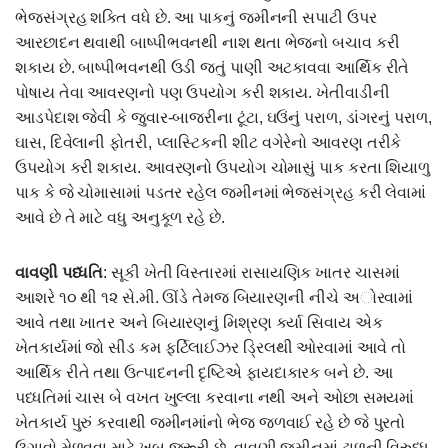
ભેજસંગ્રહ શક્તિ વધે છે. આ પાકનું જમીનની સપાટી ઉપર
આરછાદન થવાથી બાષ્પીભવનથી નાશ થતા ભેજનો બચાવ કરી
શકાય છે. બાષ્પીભવનથી ઉડી જતું પાણી અટકાવવા આર્થિક રીતે
પોષાય તેવા આવરણનો પણ ઉપયોગ કરી શકાય. ખેતીવાડીની
આડપેદાશ જેવી કે જુવાર-બાજરીના ટૂંટા, ઘઉંનું પરાળ, ડાંગરનું પરાળ,
ઘાસ, દિવેલાની ફોતરી, પ્લાસ્ટિકની શીટ વગેરેનો આવરણ તરીકે
ઉપયોગ કરી શકાય. આવરણનો ઉપયોગ ચોમાસું પાક કરતા શિયાળુ
પાક કે જે ચોમાસામાં પડતર રહેલ જમીનમાં ભેજસંગ્રહ કરી લેવામાં
આવે છે તે માટે વધુ અનુકૂળ રહે છે.
વાવણી પધ્ધતિ
: સૂકી ખેતી વિસ્તારમાં રાસાયણિક ખાતર ચાસમાં
આશરે ૧૦ થી ૧૨ સે.મી. ઊંડે તેમજ બિયારણની નીચે અોરવામાં
આવે તથા ખાતર અને બિયારણનું મિશ્રણ કર્યા સિવાય એક
ખેતકાર્યમાં જો સીડ કમ ફર્ટિલાઈઝર ડ્રિલથી ઓરવામાં આવે તો
આર્થિક રીતે તથા ઉત્પાદનની દૃષ્ટિએ ફાયદાકારક બને છે. આ
પધ્ધતિમાં ચાસ બે વખત ખુલ્લા કરવાના નથી અને ઓછા સમયમાં
ખેતકાર્ય પુરું કરવાથી જમીનમાંનો ભેજ જળવાઈ રહે છે જે પુરતો
ઉગાવો મેળવવા માટે ખૂબ જરૂરી છે. વાવણી જમીનમાં ઢાળની વિરુધ્ધ