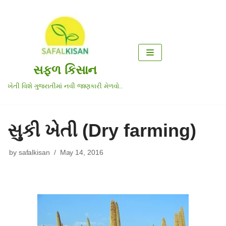
Skip
to
content
સફળ કિસાન
ખેતી વિશે ગુજરાતીમાં નવી જાણકારી મેળવો..
સુકી ખેતી (Dry farming)
by
safalkisan
May 14, 2016