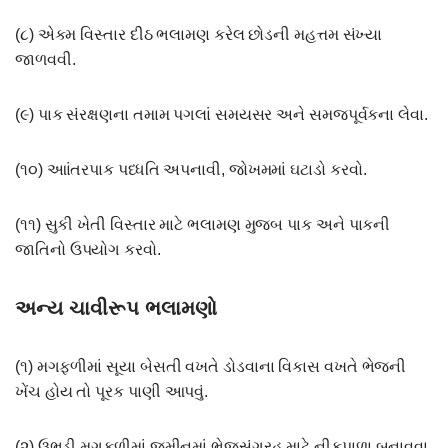
(૮) એકમ વિસ્તાર દીઠ ભલામણ કરેલ છોડની મહત્તમ સંખ્યા
જાળવવી.
(૯) પાક સંરક્ષણના તમામ પગલાં સમયસર અને સમજપૂર્વકના લેવા.
(૧૦) આાંતરપાક પધ્ધતિ અપનાવી, જોખમમાં ઘટાડો કરવો.
(૧૧) સુકી ખેતી વિસ્તાર માટે ભલામણ મુજબ પાક અને પાકની
જાતિનો ઉપયોગ કરવો.
અન્ય ચાવીરૂપ ભલામણો
(૧) મગફળીમાં સૂયા બેસતી વખતે ડોડવાના વિકાસ વખતે ભેજની
ખેંચ હોય તો પૂરક પાણી આપવું.
(૨) ઉભડી મગફળીમાં જમીનમાં ભેજસંગ્રહ માટે નીકપાળા બનાવવા.