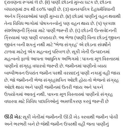
દ્રાવણના રૂપમાં લે છે. (૨) પાણી છોડનો મુખ્ય ઘટક છે, છોડના
બંધારણમાં ૭૫ થી ૯૦% પાણી છે. (૩) વાનસ્પતિક દેહધર્મવિધાની
અનેક ક્રિયાઓમાં પાણી મુખ્ય છે. (૪) છોડમાં પાણીનું વહન થવાથી
તેના વિવિધ ભાગોમાં પોષકતત્ત્વોનું પણ વહન થાય છે. (પ) પ્રકાશ
સંશ્લેષણની ક્રિયા માટે પાણી જરૂરી છે. (૬) છોડની ઉત્સવેદનની
ક્રિયામાં પણ પાણી વપરાય છે. આ ભેજ (પાણી) વિના છોડનું જીવન
જીવંત બની શકતું નથી માટે “ભેજ સંગ્રહ’ એ છોડના સંઘર્ષોને
ટાળવા માટેનું એક મહત્વનું પરિબળ છે. સૂકી ખેતી ઉત્પાદનમાં
મહત્વનો ફાળો આપતા આધુનિક અભિગમો : પાકના મૂળ વિસ્તારમાં
પાણીનો સંગ્રહ વધારવો જરૂરી છે. જમીનમાં પાણીનો વ્યય
બાષ્પીભવન ઉપરાંત જમીન પરથી વરસાદનું પાણી નકામું વહી જાય
છે. જો જમીનની ભેજ સંગ્રહશક્તિ ઓછી હોય તો ભેજનો સંગ્રહ
ઓછો થાય અને પાણી જમીનમાં ઉતરી જાય અને પાકને
ઉપયોગમાં આવતું નથી. પાકના મૂળ વિસ્તારમાં પાણીનો સંગ્રહ
વધારવા માટે વિવિધ પધ્ધતિઓનું અમલીકરણ કરવું જરૂરી છે
ઊંડી ખેડ
:
સૂકી ખેતીમાં જમીનની ઊંડી ખેડ કરવાથી જમીન પોચી
અને ભરભરી બને છે જેથી જમીન ઉપરથી વહી જતા પાણીનું