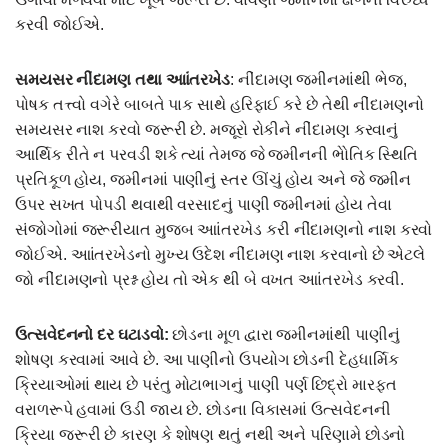
કરવી જોઈએ.
સમયસર નીંદામણ તથા આાંતરખેડ
: નીંદામણ જમીનમાંથી ભેજ,
પોષક તત્ત્વો વગેરે બાબતે પાક સાથે હરિફાઈ કરે છે તેથી નીંદામણનો
સમયસર નાશ કરવો જરૂરી છે. મજૂરો રોકીને નીંદામણ કરવાનું
આર્થિક રીતે ન પરવડી શકે ત્યાં તેમજ જે જમીનની ભેોતિક સ્થિતિ
પ્રતિકૂળ હોય, જમીનમાં પાણીનું સ્તર ઊંચું હોય અને જે જમીન
ઉપર સખત પોપડી થવાથી વરસાદનું પાણી જમીનમાં હોય તેવા
સંજોગોમાં જરૂરીયાત મુજબ આાંતરખેડ કરી નીંદામણનો નાશ કરવો
જોઈએ. આાંતરખેડનો મુખ્ય ઉદેશ નીંદામણ નાશ કરવાનો છે એટલે
જો નીંદામણનો પ્રશ્ન હોય તો એક થી બે વખત આાંતરખેડ કરવી.
ઉત્સવેદનનો દર ઘટાડવો:
છોડના મૂળ દ્વારા જમીનમાંથી પાણીનું
શોષણ કરવામાં આવે છે. આ પાણીનો ઉપયોગ છોડની દેહધાર્મિક
ક્રિયાઓમાં થાય છે પરંતુ મોટાભાગનું પાણી પર્ણ છિદ્રો મારફત
વરાળરૂપે હવામાં ઉડી જાય છે. છોડના વિકાસમાં ઉત્સવેદનની
ક્રિયા જરૂરી છે કારણ કે શોષણ થતું નથી અને પરિણામે છોડનો