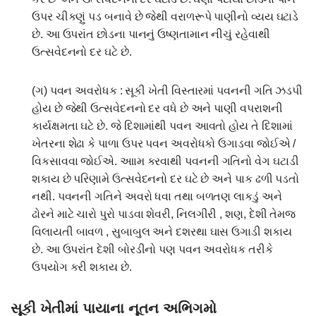
ઉપર ચીકણું પડ બનાવે છે જેથી વરાળરૂપે પાણીનો વ્યય ઘટાડે
છે. આ ઉપરાંત છોડના પાનનું ઉષ્ણતામાન નીચું રહેવાથી
ઉત્સવેદનનો દર ઘટે છે.
(ગ) પવન અવરોધક : સૂકી ખેતી વિસ્તારમાં પવનની ગતિ ઝડપી
હોય છે જેથી ઉત્સવેદનનો દર વધે છે અને પાણી વપરાશની
કાર્યક્ષમતા ઘટે છે. જે દિશામાંથી પવન આવતો હોય તે દિશામાં
ખેતરના શેઢા કે પાળા ઉપર પવન અવરોધકો ઉગાડવા જોઈએ /
વિકસાવવા જોઈએ. આામ કરવાથી પવનની ગતિનો વેગ ઘટાડી
શકાય છે પરિણામે ઉત્સવેદનનો દર ઘટે છે અને પાક ઢળી પડતો
નથી. પવનની ગતિને અવરો ધવા તથા બળતણ લાકડું અને
ઢોરને માટે ચારો પુરો પાડવા શેવરી, નિલગીરી , શણ, દેશી તેમજ
વિલાયતી બાવળ , સુબાબુલ અને દશરથા ઘાસ ઉગાડી શકાય
છે. આ ઉપરાંત દેશી બોરડીનો પણ પવન અવરોધક તરીકે
ઉપયોગ કરી શકાય છે.
સૂકી ખેતીમાં પાયાના નૂતન અભિગમો