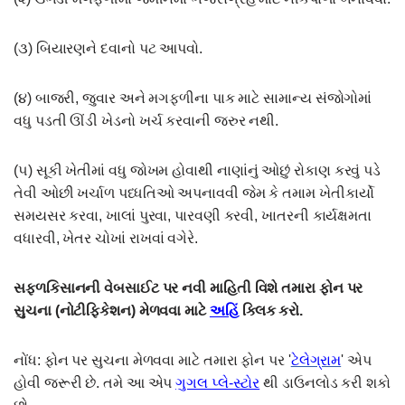
(૩) બિયારણને દવાનો પટ આપવો.
(૪) બાજરી, જુવાર અને મગફળીના પાક માટે સામાન્ય સંજોગોમાં
વધુ પડતી ઊંડી ખેડનો ખર્ચ કરવાની જરુર નથી.
(૫) સૂકી ખેતીમાં વધુ જોખમ હોવાથી નાણાંનું ઓછું રોકાણ કરવું પડે
તેવી ઓછી ખર્ચાળ પધ્ધતિઓ અપનાવવી જેમ કે તમામ ખેતીકાર્યો
સમયસર કરવા, ખાલાં પુરવા, પારવણી કરવી, ખાતરની કાર્યક્ષમતા
વધારવી, ખેતર ચોખાં રાખવાં વગેરે.
સફ્ળકિસાનની વેબસાઈટ પર નવી માહિતી વિશે તમારા ફોન પર
સુચના (નોટીફિકેશન) મેળવવા માટે
અહિં
ક્લિક કરો.
નોંધ: ફોન પર સુચના મેળવવા માટે તમારા ફોન પર '
ટેલેગ્રામ
' એપ
હોવી જરૂરી છે. તમે આ એપ
ગુગલ પ્લે-સ્ટોર
થી ડાઉનલોડ કરી શકો