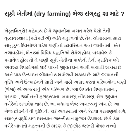
સૂકી ખેતીમાં (dry farming) ભેજ સંગ્રહ શા માટે ?
ખેડૂતમિત્રો ! કહેવાય છે કે જુવાનીમાં બચત કરેલ પેસો તેની
વૃદ્ધાવસ્થામાં (કટોકટીએ) અતિ મહત્વનો છે. તેમ ચોમાસાના સારા
સાનુકૂળ દિવસોએ પડેલ પાણીનો વ્યવસ્થિત અને જમીનમાં , ખેત
તલાવડીમાં, ખેતરમાં વિવિધ પદ્ધતિએ રોકેલ હોય, બચાવેલ કે
પચાવેલ હોય તો તે પાણી સૂકી ખેતીના પાકોની તેની ક્રાંતિક પળે
અવશ્ય ઉપયોગમાં લઈ પાકને જીવતદાન આપી બચાવી શકાય છે
અને પાક ઉત્પાદન લીધાનો યશ મેળવી શકાય છે. માટે જ પાકની
વૃધ્ધિ અને ઉત્પાદનને સારી અને માઠી અસર કરતાં પરિબળોમાં પાણી
(ભેજ) એ અગત્યનું એક પરિબળ છે . આ ઉપરાંત ઉષ્ણતામાન ,
પ્રકાશ , જમીનની ફળદ્રુપતા, બંધારણ, નીંદામણ, રોગ-જીવાત
વગેરેનો સમાવેશ થાય છે. આ બધામાં ભેજ અગત્યનું અંગ છે. આ
ભેજ છોડને તેની વૃધ્ધિની કઈ અવસ્થામાં અને કેટલા પ્રમાણમાં મળે,
સમગ્ર વૃદ્ધિકાળ દરમ્યાન જરૂરીયાત મુજબ ઉપલબ્ધ છે કે કેમ
વગેરે બાબતો મહત્ત્વની છે કારણ કે (૧) છોડ જરૂરી પોષક તત્ત્વો