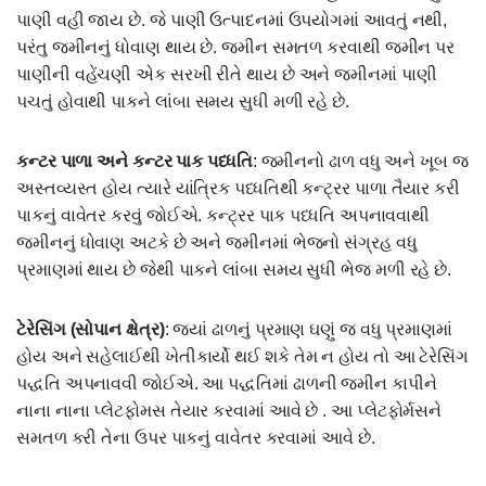
પાણી વહી જાય છે. જે પાણી ઉત્પાદનમાં ઉપયોગમાં આવતું નથી,
પરંતુ જમીનનું ધોવાણ થાય છે. જમીન સમતળ કરવાથી જમીન પર
પાણીની વહેંચણી એક સરખી રીતે થાય છે અને જમીનમાં પાણી
પચતું હોવાથી પાકને લાંબા સમય સુધી મળી રહે છે.
કન્ટર પાળા અને કન્ટર પાક પધ્ધતિ
: જમીનનો ઢાળ વધુ અને ખૂબ જ
અસ્તવ્યસ્ત હોય ત્યારે યાંત્રિક પધ્ધતિથી કન્ટ્રર પાળા તૈયાર કરી
પાકનું વાવેતર કરવું જોઈએ. કન્ટ્રર પાક પધ્ધતિ અપનાવવાથી
જમીનનું ધોવાણ અટકે છે અને જમીનમાં ભેજનો સંગ્રહ વધુ
પ્રમાણમાં થાય છે જેથી પાકને લાંબા સમય સુધી ભેજ મળી રહે છે.
ટેરેસિંગ (સોપાન ક્ષેત્ર)
: જ્યાં ઢાળનું પ્રમાણ ઘણું જ વધુ પ્રમાણમાં
હોય અને સહેલાઈથી ખેતીકાર્યો થઈ શકે તેમ ન હોય તો આ ટેરેસિંગ
પદ્ધતિ અપનાવવી જોઈએ. આ પદ્ધતિમાં ઢાળની જમીન કાપીને
નાના નાના પ્લેટફોમસ તેયાર કરવામાં આવે છે . આ પ્લેટફોર્મસને
સમતળ કરી તેના ઉપર પાકનું વાવેતર કરવામાં આવે છે.