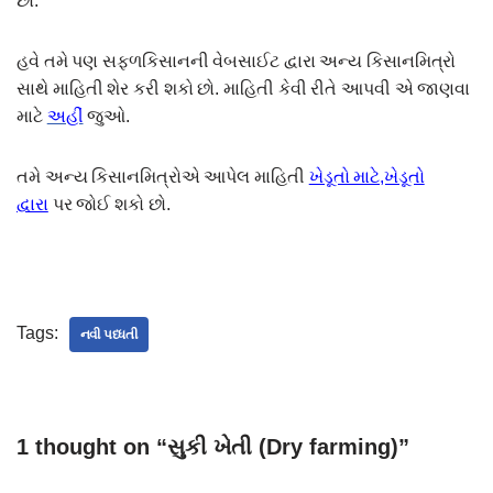
છો.
હવે તમે પણ સફળકિસાનની વેબસાઈટ દ્વારા અન્ય કિસાનમિત્રો
સાથે માહિતી શેર કરી શકો છો. માહિતી કેવી રીતે આપવી એ જાણવા
માટે
અહીં
જુઓ.
તમે અન્ય કિસાનમિત્રોએ આપેલ માહિતી
ખેડૂતો માટે,ખેડૂતો
દ્વારા
પર જોઈ શકો છો.
Tags:
નવી પધ્ધતી
1 thought on “સુકી ખેતી (Dry farming)”