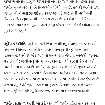
કાળી જમીનમાં ઘણું જ ઉપયોગી બને છે જે જમીનમાં ઉમેરવાથી
જમીનનું બંધારણ સુધરે છે, જમીન પોચી બને છે. હલકી અને રેતાળ
જમીનની ભેજધારણ શક્તિ વધે છે જયારે ભારે કાળી જમીનની
નિતારશક્તિ સુધારવામાં મદદરૂપ થાય છે. આ ઉપરાંત સેન્દ્રિય
ખાતરના વપરાશથી મુખ્ય અને ગેોણ પોષકતત્ત્વો છોડને લાંબા સમય
સુધી મળી રહે છે.
પટ્ટીપાક પધ્ધતિ
: પટ્ટીપાક પધ્ધતિમાં જમીનનું ધોવાણ ઘટાડી ન શકે
તેવા અને ધોવાણ અવરોધક પાકોને વારાફરતી પટ્ટીના રૂપમાં
વાપરવામાં આવે છે. મોટાભાગના ધાન્યપાકો જેવા કે બાજરી, જુવાર,
મકાઈ વગેરે જમીનનું ધોવાણ અટકાવતા નથી કારણ કે આ પાકો
હારમાં વવાતા પાકો છે, જમીન પર ફેલાતા નથી અને મૂળ જમીનને
જકડી રાખતા નથી જ્યારે મોટાભાગના કઠોળ કે ઘાસ વગના પાકો
જમીન અવરોધક પાકો છે કારણ કે આ પાકો જમીન ઉપર ફેલાય છે
પાકના મૂળ ઊંડે સુધી જમીનમાં ફેલાય છે અને જમીનને જકડી
રાખતા હોઈ જમીનનું ધોવાણ અટકાવવામાં મદદરૂપ થાય છે.
જમીન સમતળ કરવી
: ખાડા ટેકરાવાળી જમીન હોય તો વરસાદનું