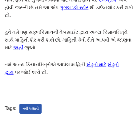
હોવી જરૂરી છે. તમે આ એપ
ગુગલ પ્લે-સ્ટોર
થી ડાઉનલોડ કરી શકો
છો.
હવે તમે પણ સફળકિસાનની વેબસાઈટ દ્વારા અન્ય કિસાનમિત્રો
સાથે માહિતી શેર કરી શકો છો. માહિતી કેવી રીતે આપવી એ જાણવા
માટે
અહીં
જુઓ.
તમે અન્ય કિસાનમિત્રોએ આપેલ માહિતી
ખેડૂતો માટે,ખેડૂતો
દ્વારા
પર જોઈ શકો છો.
Tags:
નવી પધ્ધતી