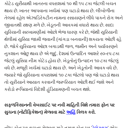
કોટેડ યુરીયાથી ખાતરના વપરાશમાં ૧૦ થી ૧૫ ટકા જેટલી બચત
થાય છે. ખાતર આપવાના ખર્ચમાં પણ ઘટાડો થાય છે. લીંબોળીના
તેલમાં રહેલ એઝાડિરેકટીન નામના રસાયણને લીધે પાકને રોગ અને
જીવાતથી રક્ષણ મળે છે. ખેડૂતની આવકમાં વધારો થાય છે. સાદા
યુરિયાની સરખામણીમાં ઓછો ભેજ ધારણ કરે છે, જેથી યુરિયાની
થેલીમાં યુરિયા જામી જવાની (ગાંગડા બનવાની) શકયતા ઓછી રહે
છે. જોકે યુરિયાના ઓછા બગાડથી જળ, જમીન અને પર્યાવરણને
નુકશાન ઓછુ થાય છે એ જુદું. દેશમાં ઉત્પાદિત આશરે ર૦-રપ ટકા
જેટલું યુરિયા નીમ કોટેડ હોય છે. ખેડૂતોનું ઉત્પાદન ૧૦ ટકા જેટલું
વધે છે. મજૂરી ખર્ચમાં ઘટાડો થાય છે. અને ખેડૂતોની આવક વધે છે.
જયારે જો યુરિયાના વપરાશમાં ૧૦ ટકા જેટલો પણ જો ઘટાડો થાય
તો યુરીયાને આયાત કરવાની જરૂરિયાત ઓછી થઈ જશે અને
કરોડો રૂપિયાનાં વિદેશી હુંડિયામણની બચત થશે.
સફ્ળકિસાનની વેબસાઈટ પર નવી માહિતી વિશે તમારા ફોન પર
સુચના (નોટીફિકેશન) મેળવવા માટે
અહિં
ક્લિક કરો.
નોંધ: ફોન પર સુચના મેળવવા માટે તમારા ફોન પર '
ટેલેગ્રામ
' એપ