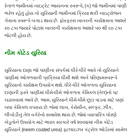
રેતાળ જમીનમાં નાઇટ્રેટ આયનના સ્વરૂપે, (ક) જો જમીનમાં પાણી
ભરેલ રહેતું હોય તો યુરિયાની જમીનમાં ક્રિયા થકી નાઇટ્રોજન
ગેસના સ્વરૂપે બગાડ થાય છે. ફોસ્ફરસ ખાતરની કાર્યક્ષમતા આશરે
ર૦ ટકા જયારે પોટાશ ખાતરની કાર્યક્ષમતા આશરે પ૦ થી ૬૦ ટકા
જેટલી હોય છે.
નીમ કોટેડ યુરિયા
યુરિયાના દાણા જો પાણીના સંપર્કમાં ધીરે-ધીરે આવે તો યુરિયાને
પાણીમાં ઓગળવાની પ્રક્રિયા ધીમી થશે અને પરિણામસ્વરૂપે
યુરિયાનો કાર્યક્ષમ ઉપયોગ થશે. ધીરે-ધીરે ઓગળતા યુરિયાના
દાણાની ફરતે પાણીમાં ધીમે-ધીમે ઓગળતા કેમિકલ (તેલ)નો પટ
ચઢાવવામાં આવે છે. આમ, યુરિયાને ધીમે-ધીમે છૂટા પાડવા માટે ઘણાં
બધા કેમિકલ વપરાય છે. જેમાં લાખ, કેરોસીન, સલ્ફર, ઝીંક,
લીંબોડીનું તેલ વગેરેનો સમાવેશ થાય છે. જેમાં વ્યાપારિક ધોરણે
ખેડૂતોને ઉપયોગ માટે ભારત સરકારે વર્ષ ૨૦૦૪માં નીમ કોટેડ
યુરિયાને (neem coated urea) ફટલાઇઝર કંટ્રોલ ઓર્ડરમાં સામેલ