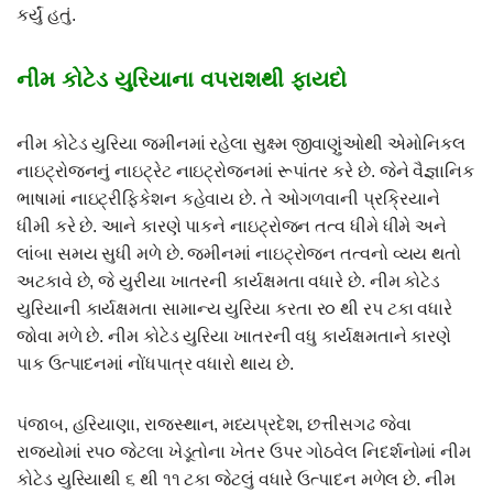
કર્યું હતું.
નીમ કોટેડ યુરિયાના વપરાશથી ફાયદો
નીમ કોટેડ યુરિયા જમીનમાં રહેલા સુક્ષ્મ જીવાણુંઓથી એમોનિકલ
નાઇટ્રોજનનું નાઇટ્રેટ નાઇટ્રોજનમાં રૂપાંતર કરે છે. જેને વૈજ્ઞાનિક
ભાષામાં નાઇટ્રીફિકેશન કહેવાય છે. તે ઓગળવાની પ્રક્રિયાને
ધીમી કરે છે. આને કારણે પાકને નાઇટ્રોજન તત્વ ધીમે ધીમે અને
લાંબા સમય સુધી મળે છે. જમીનમાં નાઇટ્રોજન તત્વનો વ્યય થતો
અટકાવે છે, જે યુરીયા ખાતરની કાર્યક્ષમતા વધારે છે. નીમ કોટેડ
યુરિયાની કાર્યક્ષમતા સામાન્ય યુરિયા કરતા ર૦ થી રપ ટકા વધારે
જોવા મળે છે. નીમ કોટેડ યુરિયા ખાતરની વધુ કાર્યક્ષમતાને કારણે
પાક ઉત્પાદનમાં નોંધપાત્ર વધારો થાય છે.
પંજાબ, હરિયાણા, રાજસ્થાન, મધ્યપ્રદેશ, છત્તીસગઢ જેવા
રાજયોમાં રપ૦ જેટલા ખેડૂતોના ખેતર ઉપર ગોઠવેલ નિદર્શનોમાં નીમ
કોટેડ યુરિયાથી ૬ થી ૧૧ ટકા જેટલું વધારે ઉત્પાદન મળેલ છે. નીમ