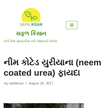
Skip
to
content
સફળ કિસાન
ખેતી વિશે ગુજરાતીમાં નવી જાણકારી મેળવો..
નીમ કોટેડ યુરીયાના (neem
coated urea) ફાયદા
by
safalkisan
August 26, 2017