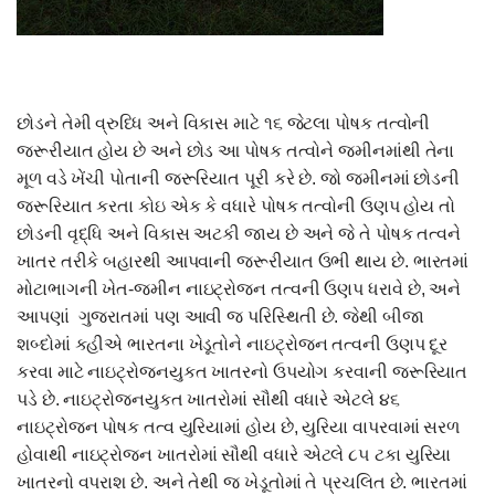
છોડને તેમી વ્રુધ્ધિ અને વિકાસ માટે ૧૬ જેટલા પોષક તત્વોની
જરૂરીયાત હોય છે અને છોડ આ પોષક તત્વોને જમીનમાંથી તેના
મૂળ વડે ખેંચી પોતાની જરૂરિયાત પૂરી કરે છે. જો જમીનમાં છોડની
જરૂરિયાત કરતા કોઇ એક કે વધારે પોષક તત્વોની ઉણપ હોય તો
છોડની વૃદ્ધિ અને વિકાસ અટકી જાય છે અને જે તે પોષક તત્વને
ખાતર તરીકે બહારથી આપવાની જરૂરીયાત ઉભી થાય છે. ભારતમાં
મોટાભાગની ખેત-જમીન નાઇટ્રોજન તત્વની ઉણપ ધરાવે છે, અને
આપણાં ગુજરાતમાં પણ આવી જ પરિસ્થિતી છે. જેથી બીજા
શબ્દોમાં કહીએ ભારતના ખેડૂતોને નાઇટ્રોજન તત્વની ઉણપ દૂર
કરવા માટે નાઇટ્રોજનયુકત ખાતરનો ઉપયોગ કરવાની જરૂરિયાત
પડે છે. નાઇટ્રોજનયુકત ખાતરોમાં સૌથી વધારે એટલે ૪૬
નાઇટ્રોજન પોષક તત્વ યુરિયામાં હોય છે, યુરિયા વાપરવામાં સરળ
હોવાથી નાઇટ્રોજન ખાતરોમાં સૌથી વધારે એટલે ૮૫ ટકા યુરિયા
ખાતરનો વપરાશ છે. અને તેથી જ ખેડૂતોમાં તે પ્રચલિત છે. ભારતમાં