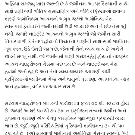
અહિંયા સમજવુ ખાસ જરૂરી છે કે જમીનમાં આ પ્રક્રિયાની સાથે-
સાથે ઘણી બધી ભૌતિક રાસાયણિક અને જૈવિક ક્રિયાઓ થવાના
કારણે અમોનિયમ આયનનો અમુક જથ્થો અમોનિયા ગેસ
સ્વરૂપમાં ફેરવાઈને જમીનમાંથી ઉડી જાય છે અને તે છોડને મળતું
નથી. જયારે નાઇટ્રેટ આયનનો અમુક જથ્થો જો જમીન સારી
નિતાર વાળી કે રેતાળ હોય તો પિયતના પાણીની સાથે-સાથે જમીનમાં
મૂળ કરતા ઉડે ઉતરી જાય છે. જેનાથી તેનો વ્યય થાય છે અને તે
છોડને મળતું નથી. જો જમીનમાં પાણી ભરાઇ રહેતું હોય તો નાઇટ્રેટ
આયન નાઇટ્રોજન ગેસમાં બદલાય છે અને નાઇટ્રોજન ગેસ
હવામાં જતો રહે છે અને તેનો વ્યય થાય છે. આ ઘણી બધી
પ્રક્રિયાઓ જમીનમાં ભેજ અને વાયુનો પ્રમાણ, અમલતાના આંક
અને હવામાન, વગેરે પર આધાર રાખે છે.
સરેરાશ નાઇટ્રોજન ખાતરની કાર્યક્ષમતા ફકત ૩૦ થી પ૦ ટકા હોય
છે. જયારે આશરે પ૦ થી ૭૦ ટકા નાઇટ્રોજન તત્વનો જમીન અને
હવામાન પ્રમાણે એક કે વધુ કારણોસર જુદા-જુદા પ્રકારથી વ્યય
થાય છે. જુદી-જુદી પરિસ્થિતિમાં યુરિયાની કાર્યક્ષમતા ૩૦ થી પ૦
ટકા રહે છે : (અ) ક્ષારવાળી જમીનમાં અમોનિયા ગેસના સ્વરૂપે, (બ)