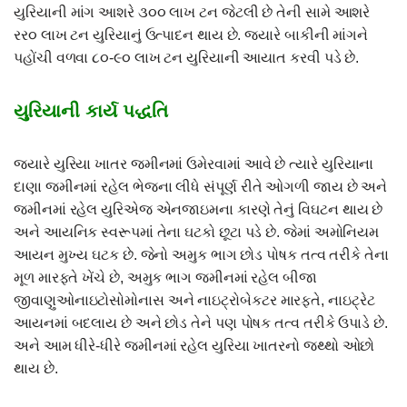
યુરિયાની માંગ આશરે ૩૦૦ લાખ ટન જેટલી છે તેની સામે આશરે
રર૦ લાખ ટન યુરિયાનું ઉત્પાદન થાય છે. જયારે બાકીની માંગને
પહોંચી વળવા ૮૦-૯૦ લાખ ટન યુરિયાની આયાત કરવી પડે છે.
યુરિયાની કાર્ય પદ્ધતિ
જયારે યુરિયા ખાતર જમીનમાં ઉમેરવામાં આવે છે ત્યારે યુરિયાના
દાણા જમીનમાં રહેલ ભેજના લીધે સંપૂર્ણ રીતે ઓગળી જાય છે અને
જમીનમાં રહેલ યુરિએજ એનજાઇમના કારણે તેનું વિઘટન થાય છે
અને આયનિક સ્વરૂપમાં તેના ઘટકો છૂટા પડે છે. જેમાં અમોનિયમ
આયન મુખ્ય ઘટક છે. જેનો અમુક ભાગ છોડ પોષક તત્વ તરીકે તેના
મૂળ મારફતે ખેંચે છે, અમુક ભાગ જમીનમાં રહેલ બીજા
જીવાણુઓનાઇટોસોમોનાસ અને નાઇટ્રોબેકટર મારફતે, નાઇટ્રેટ
આયનમાં બદલાય છે અને છોડ તેને પણ પોષક તત્વ તરીકે ઉપાડે છે.
અને આમ ધીરે-ધીરે જમીનમાં રહેલ યુરિયા ખાતરનો જથ્થો ઓછો
થાય છે.