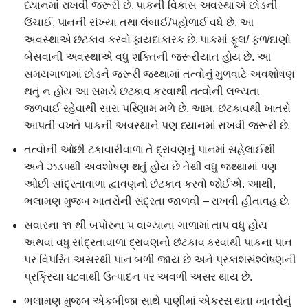
ધ્યાનમાં રાખવી જરૂરી છે. પાકની વિકાસ અવસ્થાએ છોડની
ઉંચાઈ, પાનની સંખ્યા તથા લંબાઈ/પહોળાઈ વધે છે. આ
અવસ્થાએ છંટકાવ કરવો ફાયદાકારક છે. પાકમાં ફૂલ/ ફળ/દાણો
બેસવાની અવસ્થાએ વધુ શક્તિની જરૂરીયાત હોય છે. આ
સમયગાળામાં છોડને જરૂરી જથ્થામાં તત્વોનું મુળવાટે અવશોષણ
થતું ન હોય આ સમયે છંટકાવ કરવાથી તત્વોની લભ્યતા
જળવાઈ રહેવાથી સારા પરિણામ મળે છે. આમ, છંટકાવથી ખાતરો
આપતી વખતે પાકની અવસ્થાને પણ ધ્યાનમાં રાખવી જરૂરી છે.
તત્વોની ઓછી ટકાવારીવાળા તે દ્રાવણનું પાનમાં સહેલાઈથી
અને ઝડપથી અવશોષણ થતું હોય છે તેથી વધુ જથ્થામાં પણ
ઓછી સાંદ્રતાવાળા દ્વાવણનો છંટકાવ કરવો જોઈએ. આથી,
ભલામણ મુજબ ખાતરોની સંદ્રતા જાળવી – રાખવી હીતાવહ છે.
સવારના ૧૧ થી બપોરના ૫ વાગ્યાના ગાળામાં તાપ વધુ હોય
અથવા વધુ સાંદ્રતાવાળા દ્રાવણનો છંટકાવ કરવાથી પાકના પાન
પર વિપરિત અસરથી પાન બળી જાય છે અને પ્રકાશસંશ્લેષણની
પ્રક્રિયા ઘટવાથી ઉત્પાદન પર અવળી અસર થાય છે.
ભલામણ મુજબ એકબીજા સાથે પાણીમાં એકરસ થતા ખાતરોનું