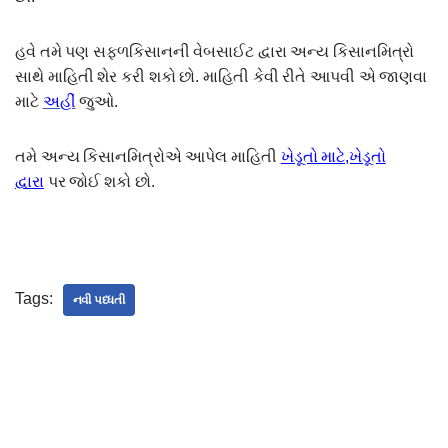
હવે તમે પણ સફળકિસાનની વેબસાઈટ દ્વારા અન્ય કિસાનમિત્રો
સાથે માહિતી શેર કરી શકો છો. માહિતી કેવી રીતે આપવી એ જાણવા
માટે
અહીં
જુઓ.
તમે અન્ય કિસાનમિત્રોએ આપેલ માહિતી
ખેડૂતો માટે,ખેડૂતો
દ્વારા
પર જોઈ શકો છો.
Tags:
નવી પધ્ધતી