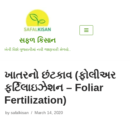
Skip
to
content
સફળ કિસાન
ખેતી વિશે ગુજરાતીમાં નવી જાણકારી મેળવો..
ખાતરનો છંટકાવ (ફોલીઅર
ફર્ટિલાઇઝેશન – Foliar
Fertilization)
by
safalkisan
March 14, 2020