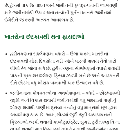
છે. ટુંકમાં પાક ઉત્પાદન અને જમીનની ફળદ્રુપતાની જાળવણી
માટે જમીનમાંથી ઉપાડ થતા તત્વોની પુર્તતા ખાતરો જમીનમાં
ઉમેરીને જ કરવી અત્યંત આવશ્યક છે.
ખાતરોના છંટકાવથી થતા ફાયદાઓ
હરીતકણના સંશ્લેષણમાં વધારો – ઉભા પાકમાં ખાતરોનાં
છંટકાવથી થોડા દિવસોમાં નરી આંખે પારખી શકાય તેવો ઘાટો
લીલો રંગ જોવા મળે છે. હરીતકણના સંશ્લેષણમાં વધારો થવાથી
પાકની પ્રકાશસંશ્લેષણ ક્રિયા ઝડપી બને છે અને આડકતરી
રીતે છોડમાં વધુ ખોરાક બનવાથી પાક ઉત્પાદન વધે છે.
જમીનમાંના પોષકતત્વોના અવષોશણમાં – વધારે – છોડ/પાકની
વૃદ્ધિ અને વિકાસ થવાથી જમીનમાંથી વધુ જથ્થામાં પાણીનું
શોષણ થવાથી પાણીમાં દ્રાવ્ય તત્વોનું વધુ માત્રામાં મૂળ દ્વારા
અવશોષણ થાય છે. આમ, છોડમાં જુદી જુદી ચયાપચનની
ક્રિયાઓઝડપી થવાથી કાર્બોહાઈડ્રેટ, સુગર, હરીતકણ વિ.માં
વધારો થવાથી મૂળ વિસ્તારમાં વધારો થવાથી જમીનમાંના સુક્ષ્મ