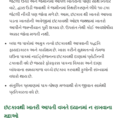
જેટલી ઉંચી અને જમીનમાં આપેલ ખાતરોનો પાણી સાથે નિતાર
વાટે, દ્વારા ઉડી જવાથી કે જમીનમાં સ્થિરીકરણને લીધે ૧૦ ટકા
જેટલી નીચી પણ જોવા મળે છે. આમ, છંટકાવ થી ખાતરો આપવા
પડતા ખાતરોની અવેજીમાં છંટકાવથી ઓછા જથ્થામાં ખાતરો
આપીને જરૂરીયાત પુરી શકાય છે. ઉપરાંત તેથી કોઈ અવશોષીય
અસર જોવા મળતી નથી.
બધા જ પાકોમાં અમુક તત્વો છંટકાવથી આપવાની પદ્ધતિ
ફાયદાકારક અને કાર્યક્ષમ છે. ખાસ કરીને સુક્ષ્મતત્વો તેમજ
ઘઉંના પાકમાં નાઈટ્રોજનના છંટકાવથી દાણામાં પ્રોટીનની
ટકાવારી વધે છે જયારે ફોસ્ફરસ પાકના વિકાસ અને દાણા
બાંધવાના સમયગાળા વચ્ચે છંટકાવ કરવાથી ફુલોની સંખ્યામાં
વધારો થાય છે.
સંતુલિત પ્રમાણમાં પાક-પોષણ મળવાથી રોગ જીવાત સામેથી
પ્રતિકારતા વધે છે.
છંટકાવથી ખાતરી આપતી વખતે ધ્યાનમાં ન રાખવાના
મુદ્દાઓ