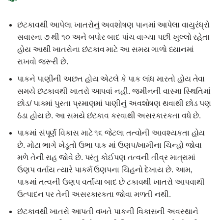
છંટકાવથી આપેલા ખાતરોનું અવશોષણ પાનમાં આપેલા વાયુરંધ્રો
સવારના ૭ થી ૧૦ અને બપોર બાદ પાંચ વાગ્યા પછી ખુલ્લો રહેતા
હોય આથી ખાતરોના છંટકાવ માટે આ સમય ગાળો ધ્યાનમાં
રાખવો જરૂરી છે.
પાકને પાણીની અછત હોય એટલે કે પાક લાંધ મારતો હોય તેવા
સમયે છંટકાવથી ખાતરો આપવાં નહીં. જમીનની વાસ્મા સ્થિતિમાં
છોડ/ પાકમાં પુરતા પ્રમાણમાં પાણીનું અવશોષણ થવાથી છોડ પણ
ઠંડા હોય છે. આ સમયે છંટકાવ કરવાથી અસરકારકતા વધે છે.
પાકમાં સંપૂર્ણ વિકાસ માટે ૧૬ જેટલા તત્વોની આવશ્યકતા હોય
છે. મોટા ભાગે ખેડૂતો ઉભા પાક માં ઉણ૫/ખામીના ચિન્હો જોવા
મળે તેની રાહ જોવે છે. પરંતુ કોઈપણ તત્વની તીવ્ર માત્રામાં
ઉણપ વર્તાય ત્યારે પાકર્મ ઉણપના ચિહનો દેખાય છે. આમ,
પાકમાં તત્વની ઉણપ વર્તાયા બાદ છે ટકાવથી ખાતરો આપવાથી
ઉત્પાદન પર તેની અસરકારકતા જોવા મળતી નથી.
છંટકાવથી ખાતરો આપતી વખતે પાકની વિકાસની અવસ્થાને