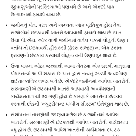
જીવાણુંઓની પ્રક્રિયાઓ પણ વધે છે અને એકંદરે પાક
ઉત્પાદનમાં ફાયદો થાય છે.
જમીનનું પોત, પ્રત અને અમ્લતા આંક પ્રતિકૂળ હોય તેવા
સંજોગોમાં છંટકાવથી ખાતરો આપવાથી ફાયદો થાય છે. દા.ત.
ઉંચા પી.એચ. આંક વાળી જમીનમાં વાવેલ પાકમાં લોહની ઉણપ
વર્તાય તો છંટકાવથી હીરાકસી (ફેરસ સલ્ફટ) ના એક ટકાના
દ્રાવણનો છંટકાવ કરવાથી લોહતત્વની ઉણપ દૂર થાય છે.
ઉભા પાકમાં ઓછા જથ્થાથી આખા ખેતરમાં એક સરખી માત્રામાં
પોષકતત્વો આપી શકાય છે. પાન દ્વારા તત્વનું ઝડપી અવશોષણ
થઈતાત્કાલિક લભ્ય બને છે. એકંદરે જમીનમાં આપેલા ખાતરોની
સરખામણીએ છંટકાવથી ખાતરો આપવાથી અવષોશણની
કાર્યક્ષમતા ૧ થી ૨૦ ગણી હોય છે કારણ કે ખાતરોના છંટકાવ
કરવાથી છોડની ‘ન્યુટ્રીયન્ટ પમ્પીંગ સીસ્ટમ” ઉતેજીત થાય છે.
સંશોધનનાં તારણોથી જાણવા મળેલ છે કે જમીનમાં આપેલ
ખાતરોની સરખામણીએ છંટકાવથી આપેલ ખાતરોની કાર્યક્ષમતા
વધુ હોય છે. છંટકાવથી આપેલ ખાતરોની કાર્યક્ષમતા ૯૫ ટક