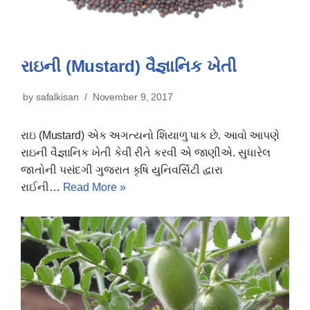
રાઇની (Mustard) વૈજ્ઞાનિક ખેતી
by
safalkisan
November 9, 2017
રાઇ (Mustard) એક અગત્યનો શિયાળુ પાક છે. આવો આપણે
રાઇની વૈજ્ઞાનિક ખેતી કેવી રીતે કરવી એ જાણીએ. સુધારેલ
જાતોની પસંદગી ગુજરાત કૃષિ યુનિવર્સિટી દ્વારા
રાઈની…
Read More »