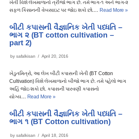
ખેતી વિશે લેખમાળાનો ત્રીજો ભાગ છે. તમે ભાગ-૧ અને ભાગ-૨
સફળ કિસાનની વેબસાઇટ પર જોઇ શકો છો.…
Read More »
બીટી કપાસની વૈજ્ઞાનિક ખેતી પધ્ધતિ –
ભાગ ૨ (BT cotton cultivation –
part 2)
by
safalkisan
April 20, 2016
ખેડુતમિત્રો, આ લેખ બીટી કપાસની ખેતી (BT Cotton
Cultivation) વિશે લેખમાળાનો બીજો ભાગ છે. તમે પહેલો ભાગ
અહિં જોઇ શકો છો. કપાસની પારવણી કપાસનો
યોગ્ય…
Read More »
બીટી કપાસની વૈજ્ઞાનિક ખેતી પધ્ધતિ –
ભાગ ૧ (BT Cotton cultivation)
by
safalkisan
April 18, 2016