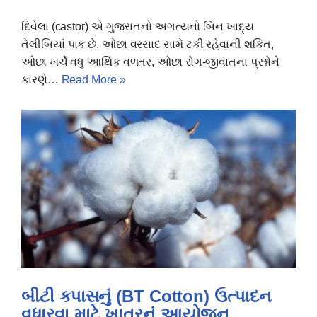
દિવેલા (castor) એ ગુજરાતનો અગત્યનો બિન ખાદ્ય
તેલીબિયાં પાક છે. ઓછા વરસાદ સામે ટકી રહેવાની શકિત,
ઓછા ખર્ચે વધુ આર્થિક વળતર, ઓછા રોગ-જીવાતના પ્રશ્નોને
કારણે…
Read More »
બીટી ક્પાસનું (BT Cotton) ઉત્પાદન
વધારવા માટે ખાતરનું આયોજન