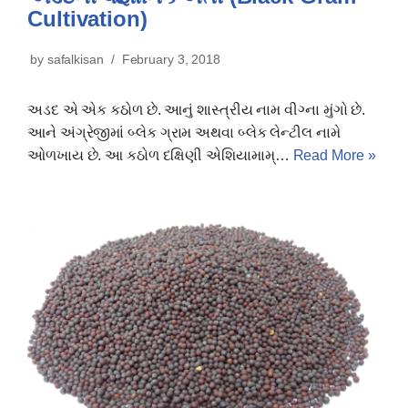
Cultivation)
by
safalkisan
February 3, 2018
અડદ એ એક કઠોળ છે. આનું શાસ્ત્રીય નામ વીગ્ના મુંગો છે.
આને અંગ્રેજીમાં બ્લેક ગ્રામ અથવા બ્લેક લેન્ટીલ નામે
ઓળખાય છે. આ કઠોળ દક્ષિણી એશિયામામ્…
Read More »