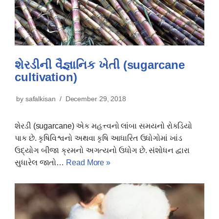
શેરડીની વૈજ્ઞાનિક ખેતી (sugarcane
cultivation)
by
safalkisan
December 29, 2018
શેરડી (sugarcane) એક મહત્ત્વનો લાંબા સમયનો રોકડિયો
પાક છે. કૃષિવિશ્વનો અથવા કૃષિ આધારિત ઉધોગોમાં ખાંડ
ઉદ્યોગ બીજા ક્રમનો અગત્યનો ઉધોગ છે. સંશોધન દ્વારા
સુધારેલ જાતો…
Read More »