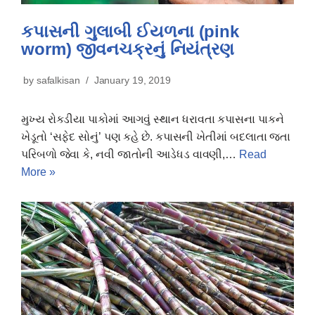
કપાસની ગુલાબી ઈયળના (pink
worm) જીવનચક્રનું નિયંત્રણ
by
safalkisan
January 19, 2019
મુખ્ય રોકડીયા પાકોમાં આગવું સ્થાન ધરાવતા કપાસના પાકને
ખેડૂતો ‘સફેદ સોનું’ પણ કહે છે. કપાસની ખેતીમાં બદલાતા જતા
પરિબળો જેવા કે, નવી જાતોની આડેધડ વાવણી,…
Read
More »