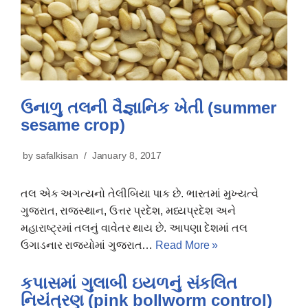
ઉનાળુ તલની વૈજ્ઞાનિક ખેતી (summer
sesame crop)
by
safalkisan
January 8, 2017
તલ એક અગત્યનો તેલીબિયા પાક છે. ભારતમાં મુખ્યત્વે
ગુજરાત, રાજસ્થાન, ઉત્તર પ્રદેશ, મધ્યપ્રદેશ અને
મહારાષ્ટ્રમાં તલનું વાવેતર થાય છે. આપણા દેશમાં તલ
ઉગાડનાર રાજયોમાં ગુજરાત…
Read More »
કપાસમાં ગુલાબી ઇયળનું સંકલિત
નિયંત્રણ (pink bollworm control)