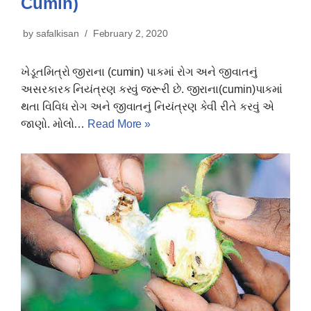
Cumin)
by
safalkisan
February 2, 2020
ખેડૂતમિત્રો જીરાના (cumin) પાકમાં રોગ અને જીવાતનું
અસરકારક નિયંત્રણ કરવું જરૂરી છે. જીરાના(cumin)પાકમાં
થતા વિવિધ રોગ અને જીવાતનું નિયંત્રણ કેવી રીતે કરવું એ
જાણો. મોલો…
Read More »