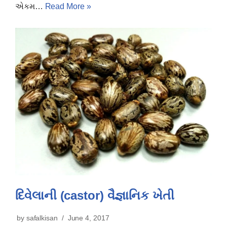
એકમ…
Read More »
દિવેલાની (castor) વૈજ્ઞાનિક ખેતી
by
safalkisan
June 4, 2017