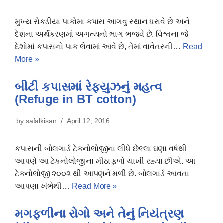
મુખ્ય રોકડીયા પાકોમા કપાસ આગવુ સ્થાન ધરાવે છે અને
દેશના અર્થકરણમાં અગત્યનો ભાગ ભજવે છે. વિશ્વના જે
દેશોમાં કપાસનો પાક લેવામાં આવે છે, તેમાં વાવેતરની…
Read
More »
બીટી કપાસમાં રેફયુઝનું મહત્વ
(Refuge in BT cotton)
by
safalkisan
April 12, 2016
કપાસની બોલગાર્ડ ટેકનોલોજીના લીધે છેલ્લા ઘણા વર્ષથી
આપણે આ ટેકનોલોજીના મીઠા ફળો ચાખી રહ્યા છીએ. આ
ટેકનોલોજી ૨૦૦૨ થી આપણને મળી છે. બોલગાર્ડ આવતા
આપણા ખંભેથી…
Read More »
મગફળીના રોગો અને તેનું નિયંત્રણ