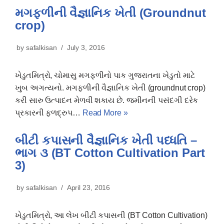
મગફળીની વૈજ્ઞાનિક ખેતી (Groundnut
crop)
by
safalkisan
July 3, 2016
ખેડુતમિત્રો, ચોમાસુ મગફળીનો પાક ગુજરાતના ખેડુતો માટે
ખુબ અગત્યનો. મગફળીની વૈજ્ઞાનિક ખેતી (groundnut crop)
કરી સારુ ઉત્પાદન મેળવી શકાય છે. જમીનની પસંદગી દરેક
પ્રકારની ફળદ્રુપ…
Read More »
બીટી કપાસની વૈજ્ઞાનિક ખેતી પધ્ધતિ –
ભાગ ૩ (BT Cotton Cultivation Part
3)
by
safalkisan
April 23, 2016
ખેડુતમિત્રો, આ લેખ બીટી કપાસની (BT Cotton Cultivation)