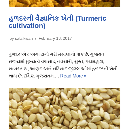
હળદરની વૈજ્ઞાનિક ખેતી (Turmeric
cultivation)
by
safalkisan
February 18, 2017
હળદર એક અગત્યનો મરી મસાલાનો પાક છે. ગુજરાત
રાજયમાં મુખ્યત્વે વલસાડ, નવસારી, સુરત, પંચમહાલ,
સાબરકાંઠા, આણંદ અને નડિયાદ જીલ્લાઓમાં હળદરની ખેતી
થાય છે. દક્ષિણ ગુજરાતમાં…
Read More »