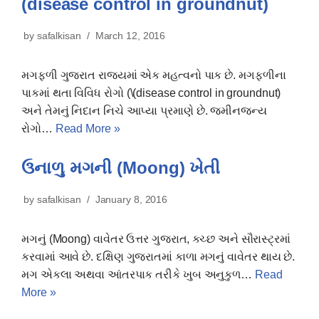
(disease control in groundnut)
by
safalkisan
March 12, 2016
મગફળી ગુજરાત રાજ્યમાં એક મહત્વનો પાક છે. મગફળીના
પાકમાં થતા વિવિધ રોગો (\(disease control in groundnut)
અને તેમનું નિદાન નિચે આપ્યા પ્રમાણે છે. જમીનજન્ય
રોગો…
Read More »
ઉનાળુ મગની (Moong) ખેતી
by
safalkisan
January 8, 2016
મગનું (Moong) વાવેતર ઉત્તર ગુજરાત, ક્ચ્છ અને સૌરાસ્ટ્રમાં
કરવામાં આવે છે. દક્ષિણ ગુજરાતમાં કાળા મગનું વાવેતર થાય છે.
મગ એકલા અથવા આંતરપાક તરીકે ખુબ અનુકુળ…
Read
More »