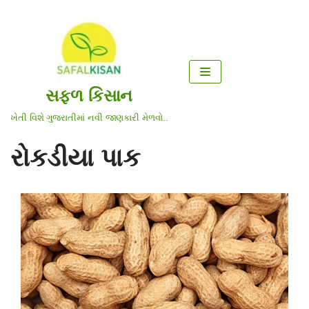
Skip
to
content
સફળ કિસાન
ખેતી વિશે ગુજરાતીમાં નવી જાણકારી મેળવો..
રોકડીયા પાક