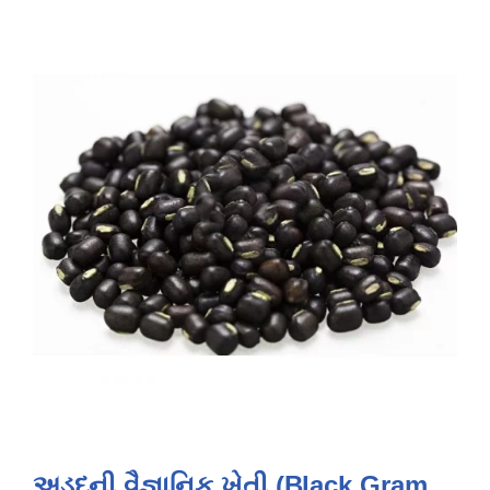
અડદની વૈજ્ઞાનિક ખેતી (Black Gram