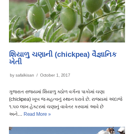
શિયાળુ ચણાની (chickpea) વૈજ્ઞાનિક
ખેતી
by
safalkisan
October 1, 2017
ગુજરાત રાજ્યમાં શિયાળુ કઠોળ વર્ગના પાકોમાં ચણા
(chickpea) ખૂબ જ મહત્વનું સ્થાન ધરાવે છે. રાજ્યમાં અંદાજે
૧.૫૦ લાખ હેક્ટરમાં ચણાનું વાવેતર કરવામાં આવે છે
અને…
Read More »