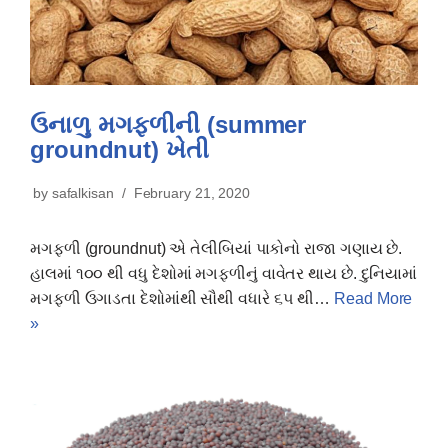
ઉનાળુ મગફળીની (summer
groundnut) ખેતી
by
safalkisan
February 21, 2020
મગફળી (groundnut) એ તેલીબિયાં પાકોનો રાજા ગણાય છે.
હાલમાં ૧૦૦ થી વધુ દેશોમાં મગફળીનું વાવેતર થાય છે. દુનિયામાં
મગફળી ઉગાડતા દેશોમાંથી સૌથી વધારે ૬૫ થી…
Read More
»