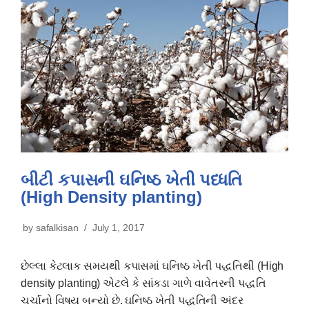
બીટી કપાસની ઘનિષ્ઠ ખેતી પધ્ધતિ
(High Density planting)
by
safalkisan
July 1, 2017
છેલ્લા કેટલાક સમયથી કપાસમાં ઘનિષ્ઠ ખેતી પદ્ધતિથી (High
density planting) એટલે કે સાંકડા ગાળે વાવેતરની પદ્ધતિ
ચર્ચાનો વિષય બન્યો છે. ઘનિષ્ઠ ખેતી પદ્ધતિની અંદર