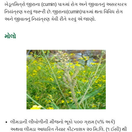
ખેડૂતમિત્રો જીરાના (cumin) પાકમાં રોગ અને જીવાતનું અસરકારક
નિયંત્રણ કરવું જરૂરી છે. જીરાના(cumin)પાકમાં થતા વિવિધ રોગ
અને જીવાતનું નિયંત્રણ કેવી રીતે કરવું એ જાણો.
મોલો
લીમડાની લીંબોળીની મીંજનો ભૂકો ૫૦૦ ગ્રામ (૫% અર્ક)
અથવા લીમડા આધારિત તૈયાર કીટનાશક ૨૦ મિ.લિ. (૧ ઈસી) થી