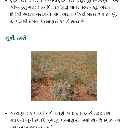
ટ્રાયકોડર્મા વીરીડી અથવા ટ્રાયકોડર્મા હરજીયાનમ (૨ * ૧૦૯
સીએફયુ ગ્રામ) સંવર્ધિત છાણિયું ખાતર ૧૦ ટન/હે. અથવા
દિવેલી અથવા રાયડાનો ખોળ અથવા પોલ્ટી ખાતર ૨.૫ ટન/હે.
આપવાથી રોગના પ્રમાણમાં ઘટાડો થાય છે.
ભૂકી છારો
સંરક્ષણાત્મક પગલાં રૂપે વાવણી બાદ ૪૫ દિવસે ૩૦૦ મેશ
ગંધકની ભૂકી ર૫ કિ.ગ્રા./હે. પ્રમાણે સવારમાં છોડ ઉપર ઝાકળ
હોય ત્યારે છંટકાવ કરવો.