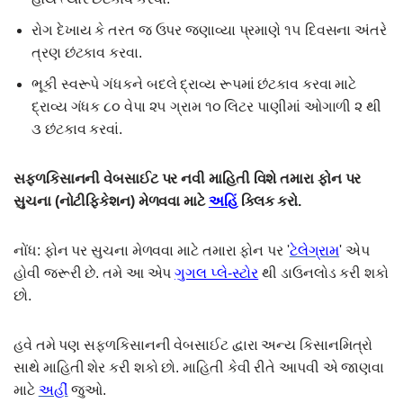
રોગ દેખાય કે તરત જ ઉપર જણાવ્યા પ્રમાણે ૧૫ દિવસના અંતરે
ત્રણ છંટકાવ કરવા.
ભૂકી સ્વરૂપે ગંધકને બદલે દ્રાવ્ય રૂપમાં છંટકાવ કરવા માટે
દ્રાવ્ય ગંધક ૮૦ વેપા ૨૫ ગ્રામ ૧૦ લિટર પાણીમાં ઓગાળી ૨ થી
૩ છંટકાવ કરવાં.
સફ્ળકિસાનની વેબસાઈટ પર નવી માહિતી વિશે તમારા ફોન પર
સુચના (નોટીફિકેશન) મેળવવા માટે
અહિં
ક્લિક કરો.
નોંધ: ફોન પર સુચના મેળવવા માટે તમારા ફોન પર '
ટેલેગ્રામ
' એપ
હોવી જરૂરી છે. તમે આ એપ
ગુગલ પ્લે-સ્ટોર
થી ડાઉનલોડ કરી શકો
છો.
હવે તમે પણ સફળકિસાનની વેબસાઈટ દ્વારા અન્ય કિસાનમિત્રો
સાથે માહિતી શેર કરી શકો છો. માહિતી કેવી રીતે આપવી એ જાણવા
માટે
અહીં
જુઓ.