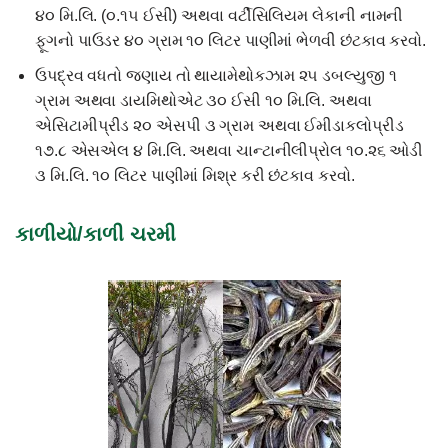
૪૦ મિ.લિ. (૦.૧૫ ઈસી) અથવા વર્ટીસિલિયમ લેકાની નામની
ફૂગનો પાઉડર ૪૦ ગ્રામ ૧૦ લિટર પાણીમાં ભેળવી છંટકાવ કરવો.
ઉપદ્રવ વધતો જણાય તો થાયામેથોકઝામ ૨૫ ડબલ્યુજી ૧
ગ્રામ અથવા ડાયમિથોએટ ૩૦ ઈસી ૧૦ મિ.લિ. અથવા
એસિટામીપ્રીડ ૨૦ એસપી ૩ ગ્રામ અથવા ઈમીડાકલોપ્રીડ
૧૭.૮ એસએલ ૪ મિ.લિ. અથવા ચાન્ટાનીલીપ્રોલ ૧૦.૨૬ ઓડી
૩ મિ.લિ. ૧૦ લિટર પાણીમાં મિશ્ર કરી છંટકાવ કરવો.
કાળીયો/કાળી ચરમી