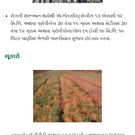
રોગની શરૂઆત થયેથી એઝોકસીસ્ટ્રોબીન ૧૩ એસસી ૧૦
મિ.લિ. અથવા પ્રોપીનેબ ૭૦ વેપા ૧૫ ગ્રામ અથવા મેટીરામ ૭૦
વેપા ૧૫ ગ્રામ અથવા પ્રોપીકોનાઝોલ ર૫ ઈસી ૧૦ મિ.લિ. ૧૦
લિટર પાણીમાં ભેળવી જરૂરિયાત મુજબ છંટકાવ કરવા.
સૂકારો