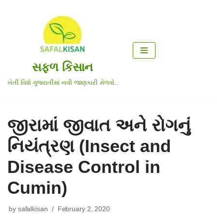
Skip
to
content
સફળ કિસાન
ખેતી વિશે ગુજરાતીમાં નવી જાણકારી મેળવો..
જીરામાં જીવાત અને રોગનું
નિયંત્રણ (Insect and
Disease Control in
Cumin)
by
safalkisan
February 2, 2020