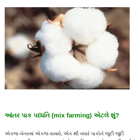
આંતર પાક પધ્ધતિ (mix farming) એટલે શું?
એકજ ખેતરમાં એકજ સમયે, એક થી વધારે પાકોને જુદી જુદી