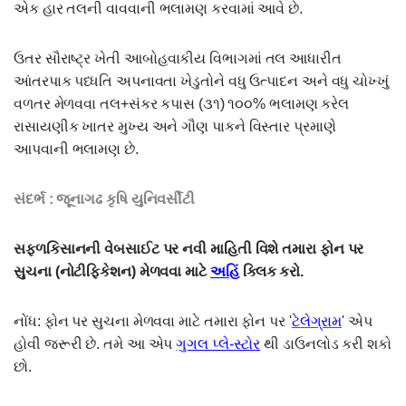
એક હાર તલની વાવવાની ભલામણ કરવામાં આવે છે.
ઉતર સૌરાષ્ટ્ર ખેતી આબોહવાકીય વિભાગમાં તલ આધારીત
આંતરપાક પધ્ધતિ અપનાવતા ખેડુતોને વધુ ઉત્પાદન અને વધુ ચોખ્ખું
વળતર મેળવવા તલ+સંકર કપાસ (૩૧) ૧૦૦% ભલામણ કરેલ
રાસાયણીક ખાતર મુખ્ય અને ગૌણ પાકને વિસ્તાર પ્રમાણે
આપવાની ભલામણ છે.
સંદર્ભ : જૂનાગઢ કૃષિ યુનિવર્સીટી
સફ્ળકિસાનની વેબસાઈટ પર નવી માહિતી વિશે તમારા ફોન પર
સુચના (નોટીફિકેશન) મેળવવા માટે
અહિં
ક્લિક કરો.
નોંધ: ફોન પર સુચના મેળવવા માટે તમારા ફોન પર '
ટેલેગ્રામ
' એપ
હોવી જરૂરી છે. તમે આ એપ
ગુગલ પ્લે-સ્ટોર
થી ડાઉનલોડ કરી શકો
છો.