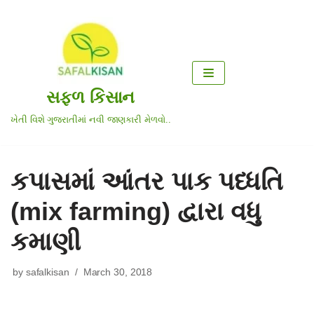
Skip
to
content
સફળ કિસાન
ખેતી વિશે ગુજરાતીમાં નવી જાણકારી મેળવો..
કપાસમાં આંતર પાક પધ્ધતિ
(mix farming) દ્વારા વધુ
કમાણી
by
safalkisan
March 30, 2018