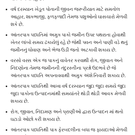
વર્ષ દરમ્યાન ખેડૂત પોતાની જીવન જરૂરીયાત માટે સમતોલ
આહાર, શાકભાજી, ફળફળાદી તેમજ પશુઓનો ઘાસચારો મેળવી
શકે છે.
આંતરપાક પધ્ધતિમાં અમુક પાકો જમીન ઉપર પથરાતા હોવાથી
ખેતર લાંબો સમય ઢંકાયેલું રહે છે જેથી પવન અને પાણી વડે થતું
જમીનનું ધોવાણ અને ભેજ ઉડી જતો અટકાવી શકાય છે.
વરસો વરસ એક જ પાકનું વાવેતર કરવાથી રોગ, જીવાત અને
નિંદણોના તેમજ જમીનની તંદુરસ્તીના પ્રશ્નો ઉદભવે છે જે
આંતરપાક પધ્ધતિ અપનાવવાથી અમુક અંશે નિવારી શકાય છે.
આંતરપાક પધ્ધતિથી આખા વર્ષ દરમ્યાન જુદા જુદા સમયે જુદા
જુદા પાકોના ઉત્પાદનમાંથી સમયાંતરે થોડી થોડી આવક મેળવી
શકાય છે.
રોગ, જીવાત, નિંદામણ અને પ્રાણીઓ દ્વારા ઉત્પાદન માં થતો
ઘટાડો ઓછો કરી શકાય છે.
આંતરપાક પધ્ધતિથી પાક ફેરબદલીના બધા જ ફાયદાઓ મેળવી