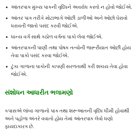
આંતરપાક મુખ્ય પાકની વૃધ્ધિને અવરોધ કરતો ન હોવો જોઈએ.
આંતર પાક તરીકે મોટાભાગે ઓછી ડાળીઓ અને ઓછો ઘેરાવો
ધરાવતી જાતો પસંદ કરવી જોઈએ.
ધાન્ય વર્ગ સાથે કઠોળ વર્ગના પાકો લેવા જોઈએ.
આંતરપાકની પાણી તથા પોષક તત્વોની જરૂરીયાત ઓછી હોય
તેવા પાકો પસંદ કરવા જોઈએ.
ટુંકા ગાળાના પાકોની કાપણી સરળતાથી કરી શકાય તેવા હોવા
જોઈએ.
સંશોધન આધારીત ભલામણો
કપાસએ લાંબા ગાળાનો પાક તથા શરૂઆતની વૃધ્ધિ ધીમી હોવાથી
અને પહોળા અંતરે વવાતો હોય તેમાં આંતરપાક લેવો ધણો
ફાયદાકારક છે.