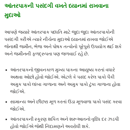
આંતરપાકની પસંદગી વખતે ધ્યાનમાં રાખવાના
મુદાઓ
આપણે જયારે આંતરપાક પધ્ધતિ માટે જુદા જુદા આંતરપાકોની
પસંદગી કરીએ ત્યારે નીચેના મુદાઓ ધ્યાનમાં રાખવા જોઈએ
જેનાથી જમીન, ભેજ અને પોષક તત્વોનો પૂરેપુરો ઉપયોગ થઈ શકે
અને જમીનની ફળદ્રુપતા પણ જળવાઈ રહે છે.
આંતરપાકનો જીવનકાળ મુખ્ય પાકના આયુષ્ય કરતાં વધારે
અથવા ઓછો હોવો જોઈએ. એટલે કે પસંદ કરેલ પાકો પૈકી
અમુક પાકો લાંબા ગાળાના અને અમુક પાકો ટુંકા ગાળાના હોવા
જોઈએ.
સામાન્ય અને છીછરા મૂળ કરતાં ઉંડા મૂળવાળા પાકો પસંદ કરવા
જોઈએ.
આંતરપાકની સ્કૂરણ શકિત અને શરૂઆતનો વૃધ્ધિ દર ઝડપી
હોવો જોઈએ જેથી નિંદામણને અવરોધી શકે.