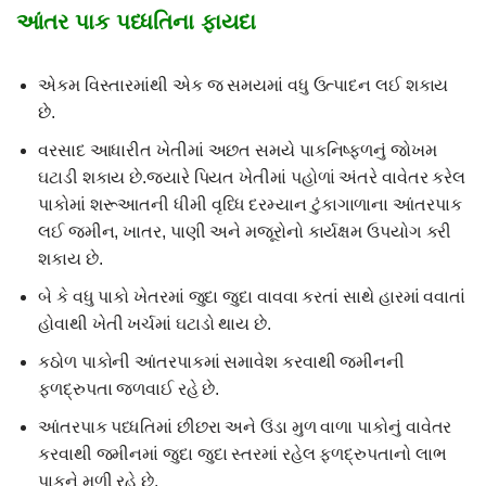
આંતર પાક પધ્ધતિના ફાયદા
એકમ વિસ્તારમાંથી એક જ સમયમાં વધુ ઉત્પાદન લઈ શકાય
છે.
વરસાદ આધારીત ખેતીમાં અછત સમયે પાકનિષ્ફળનું જોખમ
ઘટાડી શકાય છે.જયારે પિયત ખેતીમાં પહોળાં અંતરે વાવેતર કરેલ
પાકોમાં શરૂઆતની ધીમી વૃધ્ધિ દરમ્યાન ટુંકાગાળાના આંતરપાક
લઈ જમીન, ખાતર, પાણી અને મજૂરોનો કાર્યક્ષમ ઉપયોગ કરી
શકાય છે.
બે કે વધુ પાકો ખેતરમાં જુદા જુદા વાવવા કરતાં સાથે હારમાં વવાતાં
હોવાથી ખેતી ખર્ચમાં ઘટાડો થાય છે.
કઠોળ પાકોની આંતરપાકમાં સમાવેશ કરવાથી જમીનની
ફળદ્રુપતા જળવાઈ રહે છે.
આંતરપાક પધ્ધતિમાં છીછરા અને ઉંડા મુળ વાળા પાકોનું વાવેતર
કરવાથી જમીનમાં જુદા જુદા સ્તરમાં રહેલ ફળદ્રુપતાનો લાભ
પાકને મળી રહે છે.