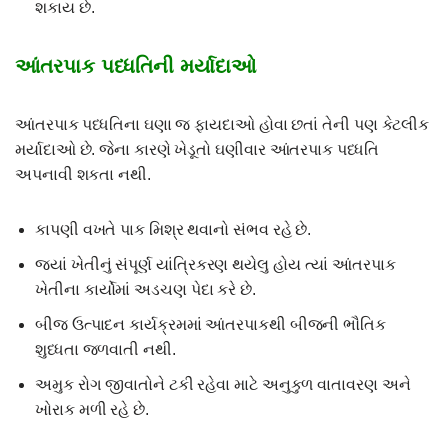
શકાય છે.
આંતરપાક પધ્ધતિની મર્યાદાઓ
આંતરપાક પધ્ધતિના ઘણા જ ફાયદાઓ હોવા છતાં તેની પણ કેટલીક
મર્યાદાઓ છે. જેના કારણે ખેડૂતો ઘણીવાર આંતરપાક પધ્ધતિ
અપનાવી શકતા નથી.
કાપણી વખતે પાક મિશ્ર થવાનો સંભવ રહે છે.
જયાં ખેતીનું સંપૂર્ણ યાંત્રિકરણ થયેલુ હોય ત્યાં આંતરપાક
ખેતીના કાર્યોમાં અડચણ પેદા કરે છે.
બીજ ઉત્પાદન કાર્યક્રમમાં આંતરપાકથી બીજની ભૌતિક
શુધ્ધતા જળવાતી નથી.
અમુક રોગ જીવાતોને ટકી રહેવા માટે અનુકુળ વાતાવરણ અને
ખોરાક મળી રહે છે.