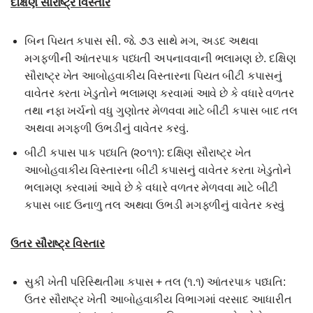
દક્ષિણ સૌરાષ્ટ્ર વિસ્તાર
બિન પિયત કપાસ સી. જે. ૭૩ સાથે મગ, અડદ અથવા
મગફળીની આંતરપાક પધ્ધતી અપનાવવાની ભલામણ છે. દક્ષિણ
સૌરાષ્ટ્ર ખેત આબોહવાકીય વિસ્તારના પિયત બીટી કપાસનું
વાવેતર કરતા ખેડુતોને ભલામણ કરવામાં આવે છે કે વધારે વળતર
તથા નફા ખર્ચનો વધુ ગુણોતર મેળવવા માટે બીટી કપાસ બાદ તલ
અથવા મગફળી ઉભડીનું વાવેતર કરવું.
બીટી કપાસ પાક પધ્ધતિ (૨૦૧૧): દક્ષિણ સૌરાષ્ટ્ર ખેત
આબોહવાકીય વિસ્તારના બીટી કપાસનું વાવેતર કરતા ખેડુતોને
ભલામણ કરવામાં આવે છે કે વધારે વળતર મેળવવા માટે બીટી
કપાસ બાદ ઉનાળુ તલ અથવા ઉભડી મગફળીનું વાવેતર કરવું
ઉતર સૌરાષ્ટ્ર વિસ્તાર
સુકી ખેતી પરિસ્થિતીમા કપાસ + તલ (૧.૧) આંતરપાક પધ્ધતિ:
ઉતર સૌરાષ્ટ્ર ખેતી આબોહવાકીય વિભાગમાં વરસાદ આધારીત