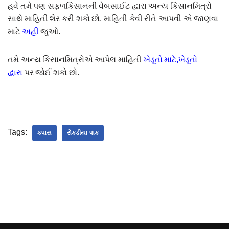
હવે તમે પણ સફળકિસાનની વેબસાઈટ દ્વારા અન્ય કિસાનમિત્રો
સાથે માહિતી શેર કરી શકો છો. માહિતી કેવી રીતે આપવી એ જાણવા
માટે
અહીં
જુઓ.
તમે અન્ય કિસાનમિત્રોએ આપેલ માહિતી
ખેડૂતો માટે,ખેડૂતો
દ્વારા
પર જોઈ શકો છો.
Tags:
કપાસ
રોકડીયા પાક