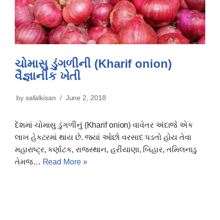
ચોમાસુ ડુંગળીની (Kharif onion)
વૈજ્ઞાનીક ખેતી
by
safalkisan
June 2, 2018
દેશમાં ચોમાસુ ડુંગળીનું (Kharif onion) વાવેતર અંદાજે એક
લાખ હેકટરમાં થાય છે. જયાં ઓછો વરસાદ પડતો હોય તેવા
મહારાષ્ટ્ર, કર્ણાટક, રાજસ્થાન, હરીયાણા, બિહાર, તમિલનાડુ
તેમજ…
Read More »