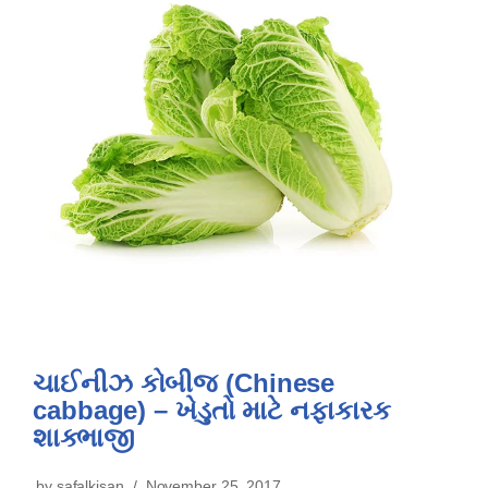
ચાઈનીઝ કોબીજ (Chinese
cabbage) – ખેડુતો માટે નફાકારક
શાક્ભાજી
by
safalkisan
November 25, 2017