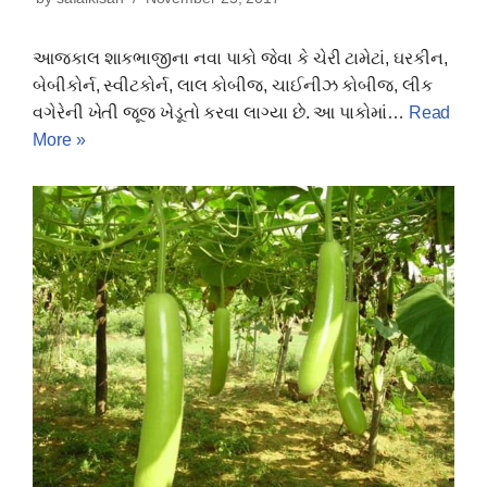
આજકાલ શાકભાજીના નવા પાકો જેવા કે ચેરી ટામેટાં, ઘરકીન,
બેબીકોર્ન, સ્વીટકોર્ન, લાલ કોબીજ, ચાઈનીઝ કોબીજ, લીક
વગેરેની ખેતી જૂજ ખેડૂતો કરવા લાગ્યા છે. આ પાકોમાં…
Read
More »