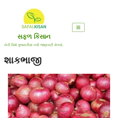
Skip
to
content
સફળ કિસાન
ખેતી વિશે ગુજરાતીમાં નવી જાણકારી મેળવો..
શાકભાજી