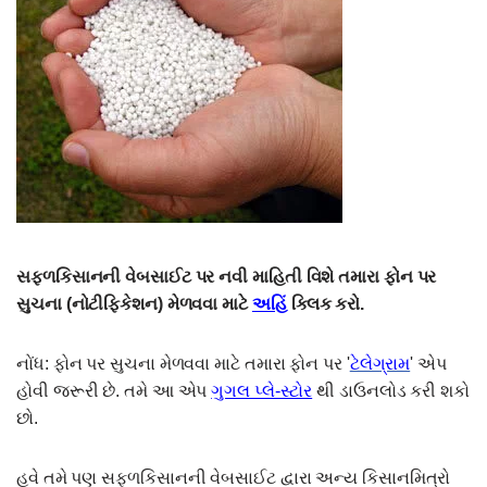
સફ્ળકિસાનની વેબસાઈટ પર નવી માહિતી વિશે તમારા ફોન પર
સુચના (નોટીફિકેશન) મેળવવા માટે
અહિં
ક્લિક કરો.
નોંધ: ફોન પર સુચના મેળવવા માટે તમારા ફોન પર '
ટેલેગ્રામ
' એપ
હોવી જરૂરી છે. તમે આ એપ
ગુગલ પ્લે-સ્ટોર
થી ડાઉનલોડ કરી શકો
છો.
હવે તમે પણ સફળકિસાનની વેબસાઈટ દ્વારા અન્ય કિસાનમિત્રો