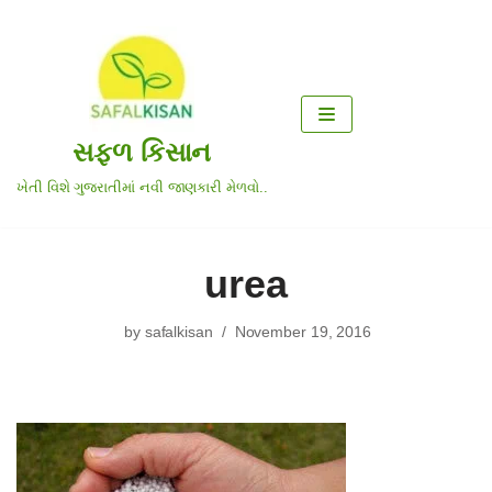
Skip
to
content
સફળ કિસાન
ખેતી વિશે ગુજરાતીમાં નવી જાણકારી મેળવો..
urea
by
safalkisan
November 19, 2016