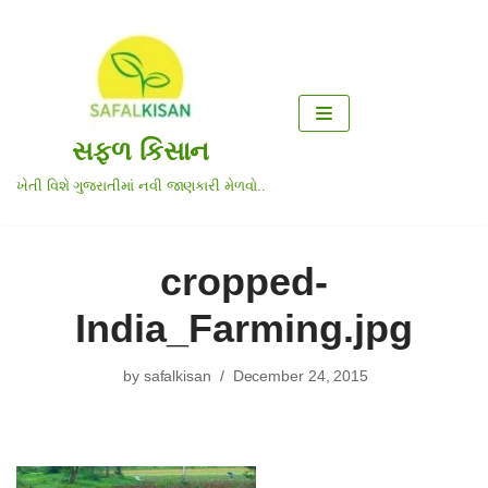
Skip
to
content
સફળ કિસાન
ખેતી વિશે ગુજરાતીમાં નવી જાણકારી મેળવો..
cropped-
India_Farming.jpg
by
safalkisan
December 24, 2015