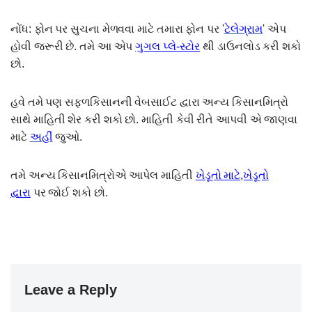
નોંધ: ફોન પર સુચના મેળવવા માટે તમારા ફોન પર '
ટેલેગ્રામ
' એપ
હોવી જરૂરી છે. તમે આ એપ
ગુગલ પ્લે-સ્ટોર
થી ડાઉનલોડ કરી શકો
છો.
હવે તમે પણ સફળકિસાનની વેબસાઈટ દ્વારા અન્ય કિસાનમિત્રો
સાથે માહિતી શેર કરી શકો છો. માહિતી કેવી રીતે આપવી એ જાણવા
માટે
અહીં
જુઓ.
તમે અન્ય કિસાનમિત્રોએ આપેલ માહિતી
ખેડૂતો માટે,ખેડૂતો
દ્વારા
પર જોઈ શકો છો.
Leave a Reply