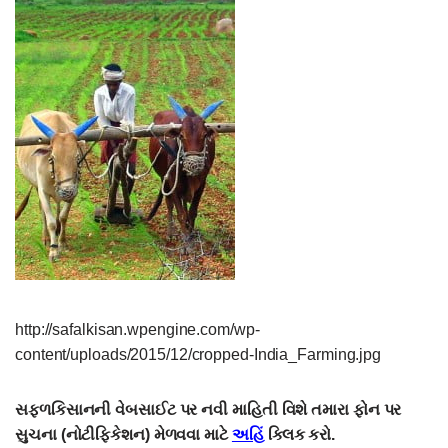
http://safalkisan.wpengine.com/wp-
content/uploads/2015/12/cropped-India_Farming.jpg
સફ્ળકિસાનની વેબસાઈટ પર નવી માહિતી વિશે તમારા ફોન પર
સુચના (નોટીફિકેશન) મેળવવા માટે
અહિં
ક્લિક કરો.