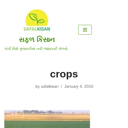
Skip
to
content
સફળ કિસાન
ખેતી વિશે ગુજરાતીમાં નવી જાણકારી મેળવો..
crops
by
safalkisan
January 4, 2016