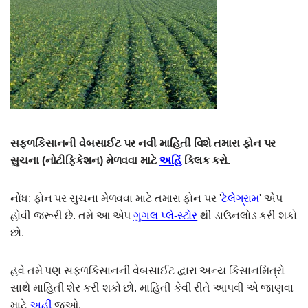
સફ્ળકિસાનની વેબસાઈટ પર નવી માહિતી વિશે તમારા ફોન પર
સુચના (નોટીફિકેશન) મેળવવા માટે
અહિં
ક્લિક કરો.
નોંધ: ફોન પર સુચના મેળવવા માટે તમારા ફોન પર '
ટેલેગ્રામ
' એપ
હોવી જરૂરી છે. તમે આ એપ
ગુગલ પ્લે-સ્ટોર
થી ડાઉનલોડ કરી શકો
છો.
હવે તમે પણ સફળકિસાનની વેબસાઈટ દ્વારા અન્ય કિસાનમિત્રો
સાથે માહિતી શેર કરી શકો છો. માહિતી કેવી રીતે આપવી એ જાણવા
માટે
અહીં
જુઓ.