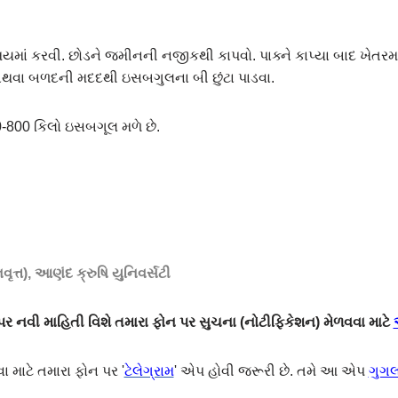
ાં કરવી. છોડને જમીનની નજીકથી કાપવો. પાક્ને કાપ્યા બાદ ખેતરમાં 
ર અથવા બળદની મદદથી ઇસબગુલના બી છુંટા પાડવા.
700-800 કિલો ઇસબગૂલ મળે છે.
િવૃત્ત), આણંદ ક્રુષિ યુનિવર્સટી
 નવી માહિતી વિશે તમારા ફોન પર સુચના (નોટીફિકેશન) મેળવવા માટે
ા માટે તમારા ફોન પર '
ટેલેગ્રામ
' એપ હોવી જરૂરી છે. તમે આ એપ
ગુગલ 