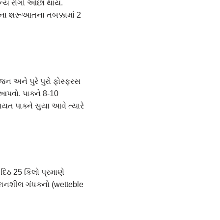
જન્ય રોગો ઓછા થાય.
ાકના શરૂઆતના તબક્કામાં 2
ન અને પુરે પુરો ફોસ્ફરસ
આપવો. પાકને 8-10
ત પાક્ને સુયા આવે ત્યારે
દિઠ 25 કિલો પ્રમાણે
ુલનશીલ ગંધકનો (wetteble