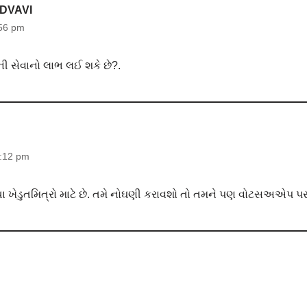
DVAVI
56 pm
ી સેવાનો લાભ લઈ શકે છે?.
1:12 pm
 ખેડુતમિત્રો માટે છે. તમે નોઘણી કરાવશો તો તમને પણ વોટસઅએપ પર