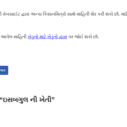
ેબસાઈટ દ્વારા અન્ય કિસાનમિત્રો સાથે માહિતી શેર કરી શકો છો. મા
એ આપેલ માહિતી
ખેડૂતો માટે,ખેડૂતો દ્વારા
પર જોઈ શકો છો.
 પાક
“ઇસબગુલ ની ખેતી”