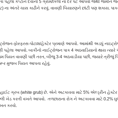
તા પહેલા કેપ્ટાન દવાનો 5 ગ્રામ/કિલો ના દરે પટ આપવો જેથી જમીન 
ફુટ) ના અંતરે ચાસ કાઢીને કરવું. વાવણી બિયારણને છાંટી પણ શકાય. પ
્રોજન-ફોસ્ફરસ-પોટાશ/હેક્ટેર પ્રમાણે આપવો. આમાંથી અડધું નાઇટ્રોજ
ી પહેલા આપવો. બાકીનો નાઈટ્રોજન પાક 4 અઠવાડિયાનો થાય ત્યારે 
થમ પિયત વાવણી પછી તરત, બીજુ 3-4 અઠવાડીયા પછી, જ્યારે ત્રીજું પિય
જરૂર મુજબ પિયત આપતા રહેવું.
હાઈટ ગ્રબ (white grub) છે. એને અટકાવવા માટે 5% એલ્ડ્રીન હેક્ટેર 
ેલ્લી ખેડ કરતી વખતે આપવો. તળછારાના રોગ ને અટકાવવા માટે 0.2% ઘ
વખત કરવો.