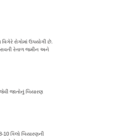
િગેરે રોગોમાં ઉપયોગી છે.
ર ધરાવતી રેતાળ જમીન અને
જેવી જાતોનું બિયારણ
ે 8-10 કિલો બિયારણની