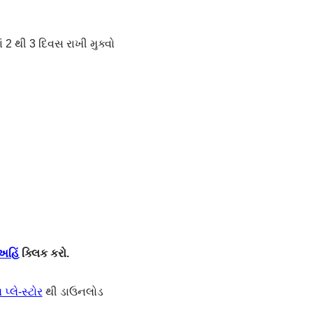
2 થી 3 દિવસ રાખી મુક્વો
અહિં
ક્લિક કરો.
પ્લે-સ્ટોર
થી ડાઉનલોડ