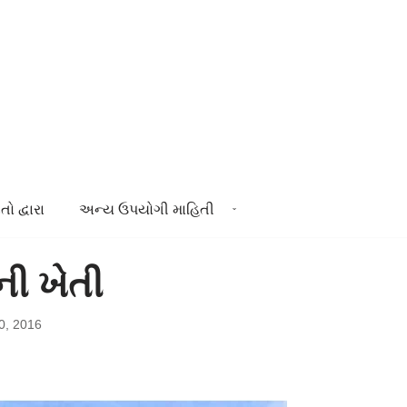
તો દ્વારા
અન્ય ઉપયોગી માહિતી
ી ખેતી
0, 2016