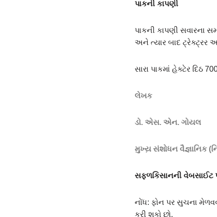
પાકની કાપણી
પાકની કાપણી સવારના સમયમ
અને ત્યાર બાદ ટ્રેક્ટ્ર
સારા પાકમાં હેક્ટેર દિઠ 
લેખક
ડો. એસ. એન. ગોયલ
મુખ્ય઼ સંશોધન વૈજ્ઞાનિક (ન
સફ્ળકિસાનની વેબસાઈટ પર
નોંધ: ફોન પર સુચના મેળવવ
કરી શકો છો.