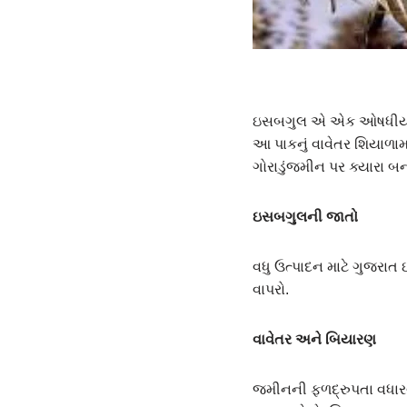
ઇસબગુલ એ એક ઓષધીય પાક છ
આ પાકનું વાવેતર શિયાળામા
ગોરાડુંજમીન પર ક્યારા બન
ઇસબગુલની જાતો
વધુ ઉત્પાદન માટે ગુજરા
વાપરો.
વાવેતર અને બિયારણ
જમીનની ફળદ્રુપતા વધારવા