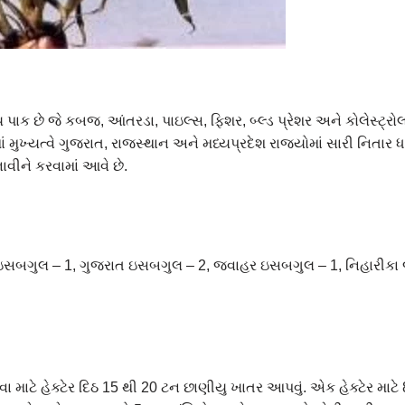
ે જે કબજ, આંતરડા, પાઇલ્સ, ફિશર, બ્લ્ડ પ્રેશર અને કોલેસ્ટ્રોલ વ
ં મુખ્યત્વે ગુજરાત, રાજસ્થાન અને મધ્યપ્રદેશ રાજ્યોમાં સારી નિતા
ાવીને કરવામાં આવે છે.
ત ઇસબગુલ – 1, ગુજરાત ઇસબગુલ – 2, જવાહર ઇસબગુલ – 1, નિહારીકા 
 માટે હેક્ટેર દિઠ 15 થી 20 ટન છાણીયુ ખાતર આપવું. એક હેક્ટેર માટ