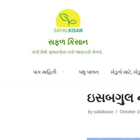
Skip
to
content
સફળ કિસાન
ખેતી વિશે ગુજરાતીમાં નવી જાણકારી મેળવો..
પાક માહિતી
પશુ પાલન
ખેડુતો માટે, ખેડુ
ઇસબગુલ ન
by
safalkisan
October 1