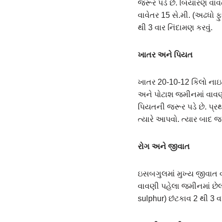
જરૂર પડે છે. બિયારણ વાવ
વાવેતર 15 સે.મી. (અઢધો 
થી 3 વાર નિંદામણ કરવું.
ખાતર અને પિયત
ખાતર 20-10-12 કિલો નાઇટ
અને પોટાશ જમીનમાં વાવણ
પિયતની જરૂર પડે છે. પ્ર
ત્યારે આપવો. ત્યાર બાદ 
રોગ અને જીવાત
ઇસબગુલમાં મુખ્ય જીવાત વ્
વાવણી પહેલા જ્મીનમાં છ
sulphur) છંટકાવ 2 થી 3 