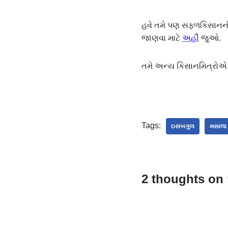
હવે તમે પણ સફળકિસાનની વ
જાણવા માટે
અહીં
જુઓ.
તમે અન્ય કિસાનમિત્રો
Tags:
ઇસબગુલ
મસાલા
2 thoughts on 