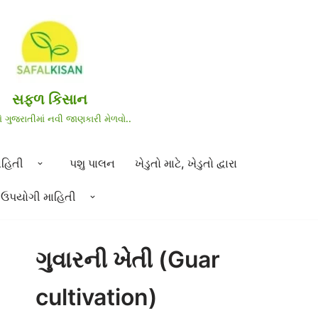
સફળ કિસાન
શે ગુજરાતીમાં નવી જાણકારી મેળવો..
ાહિતી
પશુ પાલન
ખેડુતો માટે, ખેડુતો દ્વારા
ઉપયોગી માહિતી
ગુવારની ખેતી (Guar
cultivation)