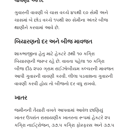
ગુવારની વાવણી બે ચાસ વચ્ચે ૪૫થી ૬૦ સેમી અને
ચાસમાં બે છોડ વચ્ચે ૧૫થી ૨૦ સેમીના અંતરે બીજ
થાણીને કરવામાં આવે છે.
બિયારણનો દર અને બીજ માવજત
શાકભાજીના હેતુ માટે હેકટરે ૭થી ૧૦ કગિ્રા
બિયારણની જરૂર રહે છે. વાવતા પહેલા ૧૦ કગિ્રા
બીજ દીઠ ૨૫૦ ગ્રામ રાઈઝોબીયમ કલ્ચરની માવજત
આપી ગુવારની વાવણી કરવી. લીલા પડવાશના ગુવારની
વાવણી કરવી હોય તો બીજનો દર વધુ રાખવો.
ખાતર
જમીનની તૈયારી વખતે આપવામાં આવેલ છાણિયું
ખાતર ઉપરાંત રાસાયણીક ખાતરના રૂપમાં હેકટરે ૨૫
કગિ્રા નાઈટ્રોજન, ૩૭.૫ કગિ્રા ફોસ્ફરસ અને ૩૭.૫