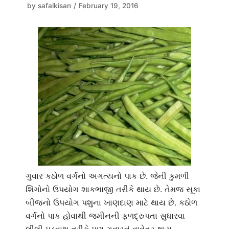
by
safalkisan
February 19, 2016
ગુવાર કઠોળ વર્ગનો અગત્યનો પાક છે. જેની કુમળી
શિંગોનો ઉપયોગ શાકભાજી તરીકે થાય છે. તેમજ સૂકા
બીજનો ઉપયોગ પશુના ખાણદાણ માટે થાય છે. કઠોળ
વર્ગનો પાક હોવાથી જમીનની ફળદ્રુપતા સુધારવા
લીલી પડવાશ તરીકે પણ ગુવારનું વાવેતર થાય