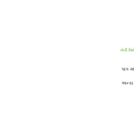
Skip
to
content
ખેતી વિ
પાક મ
અન્ય 