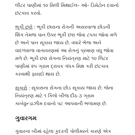
લીટર પાણીમાં ૧૦ મિલી મિથાઈલ- ઓ- ડિમેટોન દવાનો
છંટકાવ કરવો.
ભૂકી છરો
: ભૂકી છારાના રોગની અસરવાળા છોડની
શિંગ તેમજ પાન ઉપર ભૂકી છરા જેવા ટપકા જોવા મળે
છે અને પાન સૂકાય જાય છે. વધારે ભેજ અને
વાદળવાળા વાતાવરણમાં આ રોગનું પ્રમાણ વધુ જોવા
મળે છે. ભૂકી છરા રોગના નિયંત્રણ માટે ૧૦ લિટર
પાણીમાં ૨૫ ગ્રામ દ્રાવક ગંધક મિક્ષ કરી છંટકાવ
કરવાથી ફાયદો થાય છે.
સૂકારો
: સૂકારાના રોગના છોડ સૂકાય જાય છે. જેના
નિયંત્રણ માટે ૧ કિલો બીજ દીઠ ૩ ગ્રામ
કાબેgન્ડાઝીમ દવાનો પટ આપવાની ભલામણ છે.
ગુવારગમ
ગુવારના બીમાં રહેલા કુદરતી પોલીમરને કારણે એક