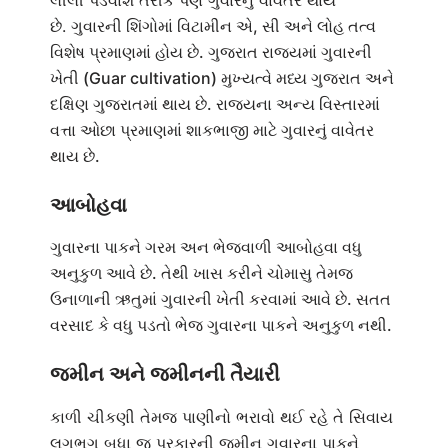
છે.
ગુવારની શિંગોમાં વિટામીન એ, સી અને લોહ તત્વ
વિશેષ પ્રમાણમાં હોય છે. ગુજરાત રાજ્યમાં ગુવારની
ખેતી (Guar cultivation) મુખ્યત્વે મધ્ય ગુજરાત અને
દક્ષિણ ગુજરાતમાં થાય છે. રાજ્યના અન્ય વિસ્તારમાં
વત્તા ઓછા પ્રમાણમાં શાકભાજી માટે ગુવારનું વાવેતર
થાય છે.
આબોહવા
ગુવારના પાકને ગરમ અન ભેજવાળી આબોહવા વધુ
અનુકુળ આવે છે. તેથી ખાસ કરીને ચોમાસુ તેમજ
ઉનાળાની ઋતુમાં ગુવારની ખેતી કરવામાં આવે છે. સતત
વરસાદ કે વધુ પડતો ભેજ ગુવારના પાકને અનુકુળ નથી.
જમીન અને જમીનની તૈયારી
કાળી ચીકણી તેમજ પાણીનો ભરાવો થઈ રહે તે સિવાય
લગભગ બધા જ પ્રકારની જમીન ગુવારના પાકને