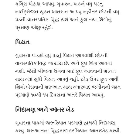
કગિ્રા પોટાશ આપવું. ગુવારના પાકને વધુ પડતું
નાઈટ્રોજન યુકત ખાતર ન આપવું નહીંતર છોડની વધુ
પડતી વાનસ્પતિક વૃિદ્ધ થશે અને ફુલ તથા શિંગોનું
પ્રમાણ ઓછુ રહેશે.
પિયત
ગુવારના પાકમાં વધુ પડતું પિયત આપવાથી છોડની
વાનસ્પતિક વૃિદ્ધ જ થાય છે. અને ફૂલ શિંગ આવતાં
નથી. જેથી બીજના ઉગવા બાદ ફૂલ આવવાની શરૂાત
થાય ત્યાં સુધી પિયત આપવું નહીં. છોડ ઉપર ફૂલ આવી
શિંગો બેસવાની શરૂઆત થાય ત્યારબાદ જમીનની જાત
પ્રમાણે ૧૦થી ૧૫ દિવસના અંતરે પિયત આપવું.
નિંદામણ અને આંતર ખેડ
ગુવારના પાકમાં જરૂરિયાત પ્રમાણે હાથથી નિદામણ
કરવું. શરૂઆતના વૃિદ્ધકાળ દરમિયાન આંતરખેડ કરવી.