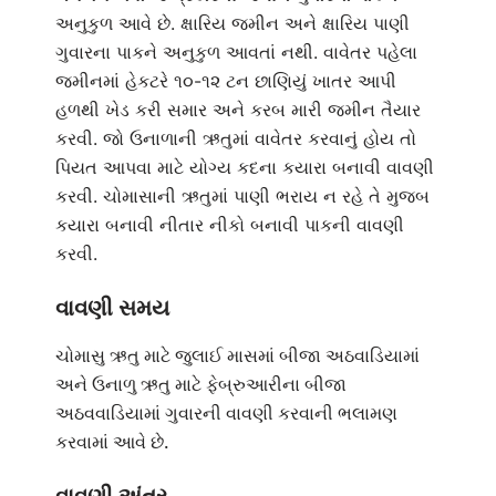
અનુકુળ આવે છે. ક્ષારિય જમીન અને ક્ષારિય પાણી
ગુવારના પાકને અનુકુળ આવતાં નથી. વાવેતર પહેલા
જમીનમાં હેકટરે ૧૦-૧૨ ટન છાણિયું ખાતર આપી
હળથી ખેડ કરી સમાર અને કરબ મારી જમીન તૈયાર
કરવી. જો ઉનાળાની ઋતુમાં વાવેતર કરવાનું હોય તો
પિયત આપવા માટે યોગ્ય કદના કયારા બનાવી વાવણી
કરવી. ચોમાસાની ઋતુમાં પાણી ભરાય ન રહે તે મુજબ
કયારા બનાવી નીતાર નીકો બનાવી પાકની વાવણી
કરવી.
વાવણી સમય
ચોમાસુ ઋતુ માટે જુલાઈ માસમાં બીજા અઠવાડિયામાં
અને ઉનાળુ ઋતુ માટે ફેબ્રુઆરીના બીજા
અઠવવાડિયામાં ગુવારની વાવણી કરવાની ભલામણ
કરવામાં આવે છે.
વાવણી અંતર