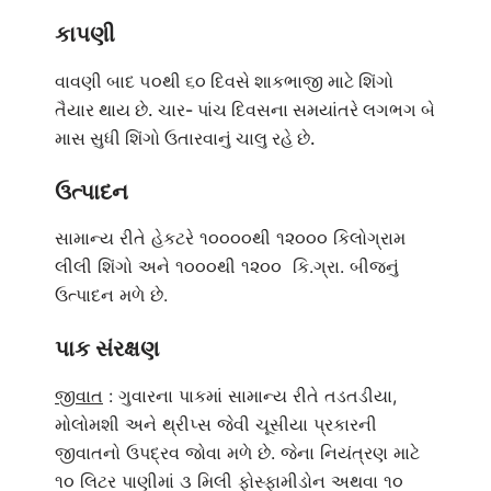
કાપણી
વાવણી બાદ ૫૦થી ૬૦ દિવસે શાકભાજી માટે શિંગો
તૈયાર થાય છે. ચાર- પાંચ દિવસના સમયાંતરે લગભગ બે
માસ સુધી શિંગો ઉતારવાનું ચાલુ રહે છે.
ઉત્પાદન
સામાન્ય રીતે હેકટરે ૧૦૦૦૦થી ૧૨૦૦૦ કિલોગ્રામ
લીલી શિંગો અને ૧૦૦૦થી ૧૨૦૦ કિ.ગ્રા. બીજનું
ઉત્પાદન મળે છે.
પાક સંરક્ષણ
જીવાત
: ગુવારના પાકમાં સામાન્ય રીતે તડતડીયા,
મોલોમશી અને થ્રીપ્સ જેવી ચૂસીયા પ્રકારની
જીવાતનો ઉપદ્રવ જોવા મળે છે. જેના નિયંત્રણ માટે
૧૦ લિટર પાણીમાં ૩ મિલી ફોસ્ફામીડોન અથવા ૧૦