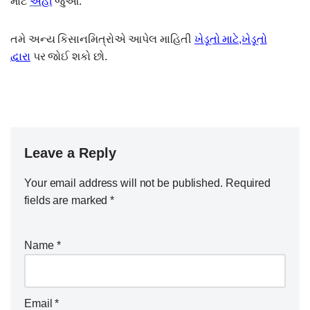
માટે
અહીં
જુઓ.
તમે અન્ય કિસાનમિત્રોએ આપેલ માહિતી
ખેડૂતો માટે,ખેડૂતો
દ્વારા
પર જોઈ શકો છો.
Leave a Reply
Your email address will not be published.
Required
fields are marked
*
Name
*
Email
*