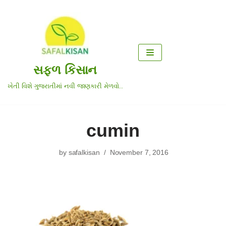
Skip
to
content
સફળ કિસાન
ખેતી વિશે ગુજરાતીમાં નવી જાણકારી મેળવો..
cumin
by
safalkisan
November 7, 2016