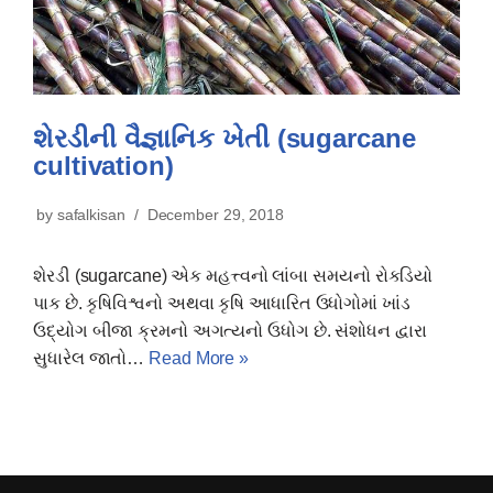
શેરડીની વૈજ્ઞાનિક ખેતી (sugarcane
cultivation)
by
safalkisan
December 29, 2018
શેરડી (sugarcane) એક મહત્ત્વનો લાંબા સમયનો રોકડિયો
પાક છે. કૃષિવિશ્વનો અથવા કૃષિ આધારિત ઉધોગોમાં ખાંડ
ઉદ્યોગ બીજા ક્રમનો અગત્યનો ઉધોગ છે. સંશોધન દ્વારા
સુધારેલ જાતો…
Read More »