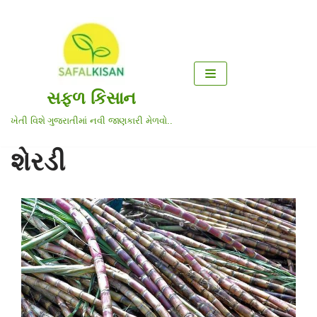
Skip
to
content
સફળ કિસાન
ખેતી વિશે ગુજરાતીમાં નવી જાણકારી મેળવો..
શેરડી