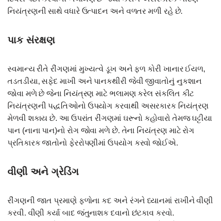
નિયંત્રણની સાથે વધારે ઉત્પાદન અને વળતર મળી રહે છે.
પાક સંરક્ષણ
સ્વમાન્ય રીતે રીંગણમાં મુખ્યત્વે ડૂખ અને ફળ કોરી ખાનાર ઈયળ,
તડતડીયા, સફેદ માખી અને પાનકથીરી જેવી જીવાતોનું નુકશાન
જોવા મળે છે જેના નિયંત્રણ માટે ભલામણ કરેલ સંકલિત કીટ
નિયંત્રણની પદ્ધતિઓનો ઉપયોગ કરવાથી અસરકારક નિયંત્રણ
મેળવી શકાય છે. આ ઉપરાંત રીંગણમાં ઘરૂનો કહોવારો તેમજ ઘટ્ટીયા
પાન (નાના પાન)નો રોગ જોવા મળે છે. તેના નિયંત્રણ માટે રોગ
પ્રતિકારક જાતોનો ફેરરોપણીમાં ઉપયોગ કરવો જોઈએ.
વીણી અને ગ્રેડિંગ
રીંગણની જાત પ્રમાણે ફળોના કદ અને રંગને ધ્યાનમાં રાખીને વીણી
કરવી. વીણી કર્યા બાદ જંતુનાશક દવાનો છંટકાવ કરવો.