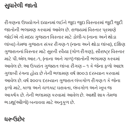
સુધારેલી જાતો
રીંગણના ઉપયોગને ધ્યાનમાં લઈને જુદા જુદા વિસ્તારમાં જુદી જુદી
જાતોની ભલામણ કરવામાં આવેલ છે. રાજ્યમાં વિસ્તાર પ્રમાણે
જોઈએ તો મધ્ય ગુજરાત વિસ્તાર માટે ડોલી-પ (નાના અને થોડા
લાંબા) તેમજ ગુજરાત સંકર રીંગણ-૧ (નાના અને થોડા લાંબા), દક્ષિણ
ગુજરાતનાં વિસ્તાર માટે સુરતી રવૈયા (ગોળ રીંગણ), સૌરાષ્ટ્ર વિસ્તાર
માટે પી.એલ.આર.-૧, (નાના અને ગાળ) જાતોની ભલામણ કરવમાં
આવેલ છે. આ ઉપરાંત ગુજરાત લાંબા રીંગણ – ૧ કે જેના ફળો આછા
ગુલાબી રંગના હોય છે તેની ભલામણ વર્ષ ૨૦૦૩ દરમ્યાન કરવામાં
આવેલ છે. વર્ષ ૨૦૦૫ દરમ્યાન ગુજરાત લંબગોળ રીંગણ-૧ કે જેના
ફળો માટે, કાળા અને ચળકાટ ઘરાવતા, લંબગોળ અને ખૂબ જ
આકર્ષક છે. તેની ભલામણ કરવામાં આવેલ છે. આથી શાક તેમજ
ભડથુ(ઓોળો) બનાવવા માટે અનુકૂળ છે.
ધરૂઉછેર