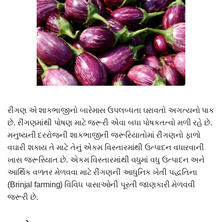
રીંગણ એ શાકભાજીનો બારેમાસ ઉપલબ્ધતા ઘરાવતો અગત્યનો પાક
છે. રીંગણમાંથી પોષણ માટે જરૂરી એવા બધા પોષકતત્વો મળી રહે છે.
મનુષ્યની દરરોજની શાકભાજીની જરૂરિયાતોમાં રીંગણનો ફાળો
વઘારી શકાય તે માટે તેનું એકમ વિસ્તારમાંથી ઉત્પાદન વધારવાની
ખાસ જરૂરિયાત છે. એકમ વિસ્તારમાંથી વધુમાં વધુ ઉત્પાદન અને
આર્થિક વળતર મેળવવા માટે રીંગણની આધુનિક ખેતી પદ્ધતિના
(Brinjal farming) વિવિધ પાસાઓની પૂરતી જાણકારી મેળવવી
જરૂરી છે.