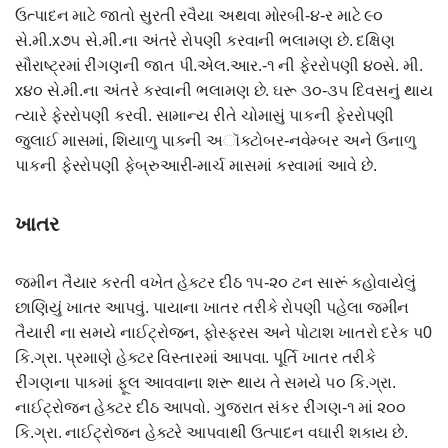
ઉત્પાદન માટે જાતો સુરતી રવૈયા અથવા મોરબી-૪-ર માટે ૯૦
સે.મી.x૭૫ સે.મી.ના અંતરે રોપણી કરવાની ભલામણ છે. દક્ષિણ
સૌરાષ્ટ્રમાં રીંગણની જાત પી.એલ.આર.-૧ ની ફેરરોપણી ૪૦સે. મી.
x૪૦ સે.મી.ના અંતરે કરવાની ભલામણ છે. ઘરૂ ૩૦-૩૫ દિવસનું થાય
ત્યારે ફેરરોપણી કરવી. સામાન્ય રીતે ચોમાસું પાકની ફેરરોપણી
જુલાઈ માસમાં, શિયાળુ પાકની અૉક્ટોબર-નવેમ્બર અને ઉનાળુ
પાકની ફેરરોપણી ફેબ્રુઆરી-માર્ચ માસમાં કરવામાં આવે છે.
ખાતર
જમીન તૈયાર કરતી વખેત હેક્ટર દીઠ ૧૫-૨૦ ટન સારૂં કહોવાયેલું
છાણિયું ખાતર આપવું. પાયાના ખાતર તરીકે રોપણી પહેલા જમીન
તૈયારી ના સમયે નાઈટ્રોજન, ફોસ્ફરસ અને પોટાશ ખાતરો દરેક પ0
કિ.ગ્રા. પ્રમાણે હેક્ટર વિસ્તારમાં આપવા. પૂર્તિ ખાતર તરીકે
રીંગણના પાકમાં ફૂલ આવવાના શરૂ થાય તે સમયે ૫૦ કિ.ગ્રા.
નાઈટ્રોજન હેક્ટર દીઠ આપવો. ગુજરાત સંકર રીંગણ-૧ માં ૨૦૦
કિ.ગ્રા. નાઈટ્રોજન હેક્ટરે આપવાથી ઉત્પાદન વઘારી શકાય છે.