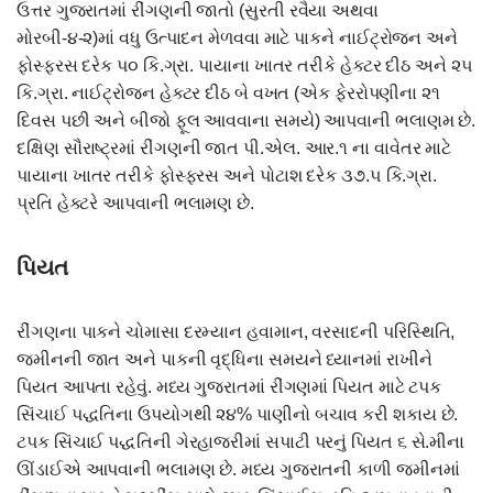
ઉત્તર ગુજરાતમાં રીંગણની જાતો (સુરતી રવૈયા અથવા
મોરબી-૪-૨)માં વધુ ઉત્પાદન મેળવવા માટે પાકને નાઈટ્રોજન અને
ફોસ્ફરસ દરેક પ૦ કિ.ગ્રા. પાયાના ખાતર તરીકે હેક્ટર દીઠ અને ૨૫
કિ.ગ્રા. નાઈટ્રોજન હેક્ટર દીઠ બે વખત (એક ફેરરોપણીના ૨૧
દિવસ પછી અને બીજો ફૂલ આવવાના સમયે) આપવાની ભલાણમ છે.
દક્ષિણ સૌરાષ્ટ્રમાં રીંગણની જાત પી.એલ. આર.૧ ના વાવેતર માટે
પાયાના ખાતર તરીકે ફોસ્ફરસ અને પોટાશ દરેક ૩૭.૫ કિ.ગ્રા.
પ્રતિ હેક્ટરે આપવાની ભલામણ છે.
પિયત
રીંગણના પાકને ચોમાસા દરમ્યાન હવામાન, વરસાદની પરિસ્થિતિ,
જમીનની જાત અને પાકની વૃદ્ધિના સમયને ધ્યાનમાં રાખીને
પિયત આપતા રહેવું. મધ્ય ગુજરાતમાં રીંગણમાં પિયત માટે ટપક
સિંચાઈ પદ્ધતિના ઉપયોગથી ૨૪% પાણીનો બચાવ કરી શકાય છે.
ટપક સિંચાઈ પદ્ધતિની ગેરહાજરીમાં સપાટી પરનું પિયત ૬ સે.મીના
ઊંડાઈએ આપવાની ભલામણ છે. મધ્ય ગુજરાતની કાળી જમીનમાં