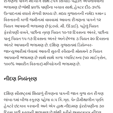
રીંગણના પાકને મ૯ચીંગ સાથે ટપક સિંચાઈ પદ્ધતિ અપનાવવાની
ભલામણ છે જેથી ૪૦% પાણીના બચાવ સાથે, હેક્ટર દીઠ ૩૫%
ઉત્પાદનમાં વધારો મેળવી શકાય છે. મધ્ય ગુજરાતની નર્મદા કમાન્ડ
વિસ્તારની કાળી જમીનમાં વાવવામાં આવતા રીંગણના પાકને ૧૨
પિયત આપવાની ભલામણ છે (૮૦સે. મી. ઊંડાઈ). પહેલું પિયત
ફેરરોપણી વખતે, પછીના ત્રણ પિયત ૧૦-૧૨ દિવસના અંતરે, પછીના
પાનું પિયત ૧૫-૧૭ દિવસના અંતરે અને છેલ્લા ૩ પિયત ૨૦ દિવસના
અંતરે આપવાની ભલામણ છે. દક્ષિણ ગુજરાતમાં ડિસેમ્બર-
જાન્યુઆરીમાં લેવામાં આવતી સુરતી રવૈયાની મોસમને ૭ પિયત
આપવાની ભલામણ છે સાથે સાથે કાળા પ્લાસ્ટિકના (પ૦ માઈક્રોન,
૧૦૦% આવરીત વિસ્તાર) મલ્યિોગની ભલામણ છે.
નીંદણ નિયંત્રણ
દક્ષિણ સૌરાષ્ટ્રમાં શિયાળું રીંગણના પાકની જાત ગુજ રાત રીંગણ
લાંબા-૧માં બીજ સ્કૂરણ પહેલા ૦.૫ કિ.ગ્રા. પેન્ડીમીથાલીન પ્રતિ
હેક્ટરે છંટકાવ કરવાની અને એક હાથ નીંદામણ ફેરરોપણીના ૩૦
દિવસ પછી કરવાની ભલામણ છે જેથી કરીને અસરકારક નીંદણ