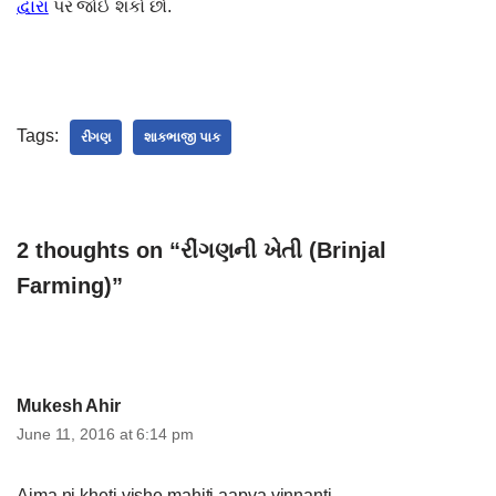
દ્વારા
પર જોઈ શકો છો.
Tags:
રીંગણ
શાકભાજી પાક
2 thoughts on “રીંગણની ખેતી (Brinjal
Farming)”
Mukesh Ahir
June 11, 2016 at 6:14 pm
Ajma ni kheti vishe mahiti aapva vinnanti