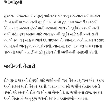
આબોહવા
ગુજરાત રાજ્યમાં રીંગણનું વાવેતર દરેક ઋતુ દરમ્યાન કરી શકાય
છે. પાકની શરૂઆતની વૃદ્ધિ માટે ગરમ હવામાન જરૂરી છે જેથી
શિયાળા દરમ્યાન ફેરરોપણી કરવામાં આવે તો વૃદ્ધિ ઝડપથી થતી
નથી પરંતુ ફલ બેસવા માટે અને ફળની વૃદ્ધિ માટે ઠંડી અને સૂકી
આબોહવા વધુ માફક આવે છે. વાદળવાળું હવામાન અને સતત વરસાદ
આ પાકને અનુકૂળ આવતો નથી. ચોમાસા દરમ્યાન જો પાક લેવાનો
હોય તો પાણી ભરાઈ ન રહેતું હોય તેવી જમીનની પસંદગી કરવી.
જમીનની તેયારી
રીંગણના પાકની રોપણી માટે જમીનની જરૂરિયાત મુજબ ખેડ, કરબ
અને સમાર મારી તૈયાર કરવી. પાયાના ખાતરો જમીન તૈયાર કરતી
વખતે એકસરખી રીતે જ મીનમાં ભેળવી દેવા. જમીનના ઢાળ, પ્રકાર
અને પિયતને અનુકૂળ જરૂરી માપના ક્યારાઓ બનાવવા.