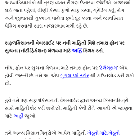
અઠવાડિયામાં બે થી ત્રણ વખત રીંગણ ઉતારવા જોઈએ. બજારમાં
લઈ જતા પહેલાં, વીણી કેરલા ફળો સાફ કરવા, ગ્રેડિંગ કવું, રોગ
અને જીવાતથી નુકશાન પામેલા ફળો દૂર કરવા અને વ્યવસ્થિત
પેકિંગ કરવાથી સારા બજારભાવ મળી રહે છે.
સફ્ળકિસાનની વેબસાઈટ પર નવી માહિતી વિશે તમારા ફોન પર
સુચના (નોટીફિકેશન) મેળવવા માટે
અહિં
ક્લિક કરો.
નોંધ: ફોન પર સુચના મેળવવા માટે તમારા ફોન પર '
ટેલેગ્રામ
' એપ
હોવી જરૂરી છે. તમે આ એપ
ગુગલ પ્લે-સ્ટોર
થી ડાઉનલોડ કરી શકો
છો.
હવે તમે પણ સફળકિસાનની વેબસાઈટ દ્વારા અન્ય કિસાનમિત્રો
સાથે માહિતી શેર કરી શકો છો. માહિતી કેવી રીતે આપવી એ જાણવા
માટે
અહીં
જુઓ.
તમે અન્ય કિસાનમિત્રોએ આપેલ માહિતી
ખેડૂતો માટે,ખેડૂતો