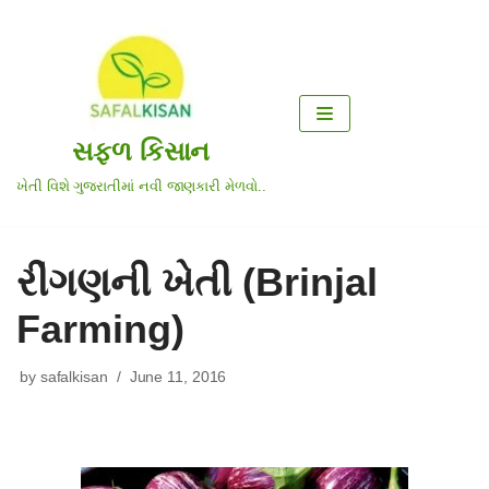
Skip
to
content
સફળ કિસાન
ખેતી વિશે ગુજરાતીમાં નવી જાણકારી મેળવો..
રીંગણની ખેતી (Brinjal
Farming)
by
safalkisan
June 11, 2016