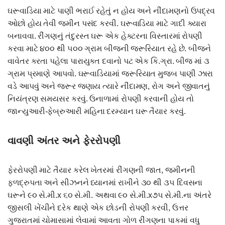
ઘરૂવાડિયા માટે પાણી ભરાઈ રહેતું ન હોય અને નીંદામણનો ઉપદ્રવ
ઓછો હોય તેવી જમીન પસંદ કરવી. ઘરૂવાડિયા માટે ગાદી ક્યારા
બનાવવા. રીંગણનું તંદુરસ્ત ઘરૂ એક હેક્ટરના વિસ્તારમાં રોપણી
કરવા માટે ૪૦૦ થી ૫૦૦ ગ્રામ બીજની જરૂરિયાત રહે છે. બીજને
વાવેતર કરતા પહેલા પારાયુક્ત દવાનો પટ એક કિ.ગ્રા. બીજ માં ૩
ગ્રામ પ્રમાણે આપવો. ઘરૂવાડિયામાં જરૂરિયાત મુજબ પાણી ઝારા
વડે આપવું અને જરૂર જણાય ત્યારે નીંદામણ, રોગ અને જીવાતનું
નિયંત્રણ સમયસર કરવું. ઉનાળામાં રોપણી કરવાની હોય તો
જાન્યુઆરી-ફેબ્રુઆરી મહિના દરમ્યાન ઘરૂ તૈયાર કરવું.
વાવણી અંતર અને ફેરરોપણી
ફેરરોપણી માટે તૈયાર કરેલ ખેતરમાં રીંગણની જાત, જમીનની
ફળદ્રુપતા અને સીઝનને ધ્યાનમાં રાખીને ૩૦ થી ૩૫ દિવસના
ઘરૂને ૯૦ સે.મી.x ૬૦ સે.મી. અથવા ૯૦ સે.મી.x૭૫ સે.મી.ના અંતરે
જીસલી ખેંચીને દરેક થાણે એક છોડની રોપણી કરવી, ઉત્તર
ગુજરાતમાં ચોમાસામાં લેવામાં આવતા ગોળ રીંગણના પાકમાં વધુ