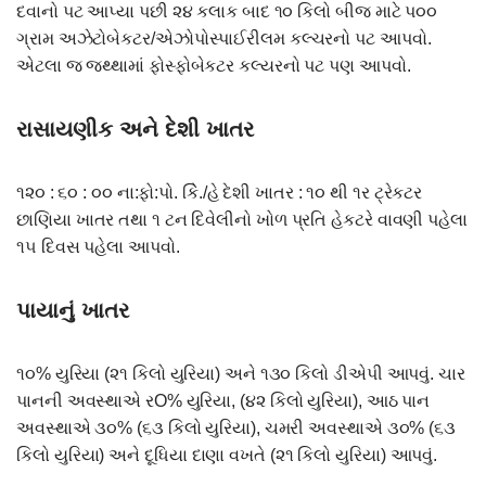
દવાનો પટ આપ્યા પછી ૨૪ કલાક બાદ ૧૦ કિલો બીજ માટે પ૦૦
ગ્રામ અઝેટોબેકટર/એઝોપોસ્પાઈરીલમ કલ્ચરનો પટ આપવો.
એટલા જ જથ્થામાં ફોસ્ફોબેકટર કલ્યરનો પટ પણ આપવો.
રાસાયણીક અને દેશી ખાતર
૧૨૦ : ૬૦ : ૦૦ ના:ફો:પો. કેિ./હે દેશી ખાતર : ૧૦ થી ૧ર ટ્રેકટર
છાણિયા ખાતર તથા ૧ ટન દિવેલીનો ખોળ પ્રતિ હેકટરે વાવણી પહેલા
૧૫ દિવસ પહેલા આપવો.
પાયાનું ખાતર
૧૦% યુરિયા (૨૧ કિલો યુરિયા) અને ૧૩૦ કિલો ડીએપી આપવું. ચાર
પાનની અવસ્થાએ રO% યુરિયા, (૪૨ કિલો યુરિયા), આઠ પાન
અવસ્થાએ ૩૦% (૬૩ કિલો યુરિયા), ચમરી અવસ્થાએ ૩૦% (૬૩
કિલો યુરિયા) અને દૂધિયા દાણા વખતે (૨૧ કિલો યુરિયા) આપવું.