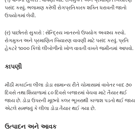
પસંદ કરવું. ભલામણ કરેલી રોગપ્રતિકારક શક્તિ ધરાવતી જાતો
ઉપયોગમાં લેવી.
(ર) પાછોતરો સુકારો : સેન્દ્રિય ખાતરનો ઉપયોગ અવશ્ય કરવો.
રોગમુકત અને પ્રમાણિત બિયારણ વાવણી માટે પસંદ કરવું. પ્રતિ
હેકટરે ૧૦૦૦ કિલો લીંબોળીનો ખોળ વાવતી વખતે જમીનમાં આપવો.
કાપણી
મીઠી મકાઈના લીલા ડોડા સામાન્ય રીતે ચોમાસામાં વાવેતર બાદ ૭૦
દિવસે તથા શિયાળામાં ૮૦ દિવસે બજારમાં વેચવા માટે તૈયાર થઈ
જાય છે. ડોડા ઉપરની મૂછનો કલર ભૂખરાથી કાળાશ પડતો થઈ જાય
એટલે સમજવું કે લીલા ડોડા તૈયાર થઈ ગયા છે.
ઉત્પાદન અને આવક