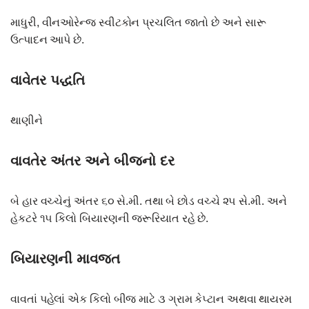
માધુરી, વીનઓરેન્જ સ્વીટકોન પ્રચલિત જાતો છે અને સારૂ
ઉત્પાદન આપે છે.
વાવેતર પદ્ધતિ
થાણીને
વાવતેર અંતર અને બીજનો દર
બે હાર વચ્ચેનું અંતર ૬૦ સે.મી. તથા બે છોડ વચ્ચે ૨૫ સે.મી. અને
હેકટરે ૧૫ કિલો બિયારણની જરૂરિયાત રહે છે.
બિયારણની માવજત
વાવતાં પહેલાં એક કિલો બીજ માટે ૩ ગ્રામ કેપ્ટાન અથવા થાયરમ