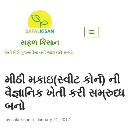
Skip
to
content
સફળ કિસાન
ખેતી વિશે ગુજરાતીમાં નવી જાણકારી મેળવો..
મીઠી મકાઇ(સ્વીટ કોર્ન) ની
વૈજ્ઞાનિક ખેતી કરી સમ્રુધ્ધ
બનો
by
safalkisan
January 21, 2017