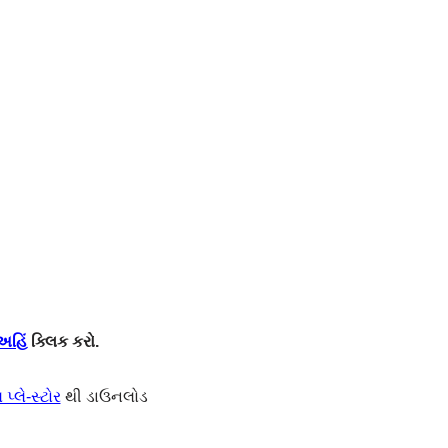
અહિં
ક્લિક કરો.
પ્લે-સ્ટોર
થી ડાઉનલોડ