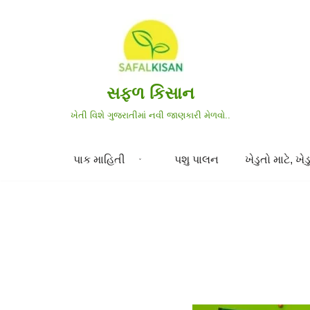
Skip
to
content
સફળ કિસાન
ખેતી વિશે ગુજરાતીમાં નવી જાણકારી મેળવો..
પાક માહિતી
પશુ પાલન
ખેડુતો માટે, ખેડુ