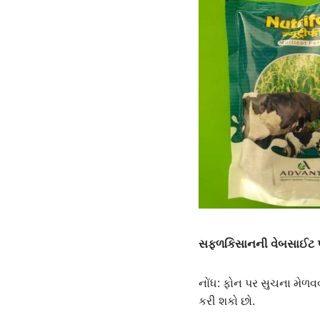
સફ્ળકિસાનની વેબસાઈટ પર
નોંધ: ફોન પર સુચના મેળવવ
કરી શકો છો.