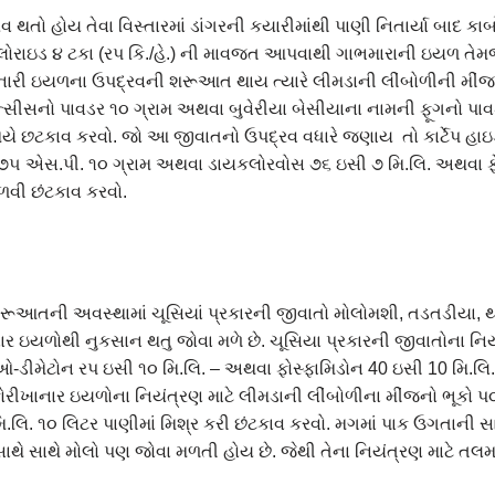
તો હોય તેવા વિસ્તારમાં ડાંગરની કયારીમાંથી પાણી નિતાર્યા બાદ કાર્
રોકલોરાઇડ ૪ ટકા (રપ કિ./હે.) ની માવજત આપવાથી ગાભમારાની ઇયળ તેમ
નારી ઇયળના ઉપદ્રવની શરૂઆત થાય ત્યારે લીમડાની લીંબોળીની મીંજન
ીસનો પાવડર ૧૦ ગ્રામ અથવા બુવેરીયા બેસીયાના નામની ફૂગનો પાવ
યે છટકાવ કરવો. જો આ જીવાતનો ઉપદ્રવ વધારે જણાય તો કાર્ટેપ હાઇડ્
૭૫ એસ.પી. ૧૦ ગ્રામ અથવા ડાયકલોરવોસ ૭૬ ઇસી ૭ મિ.લિ. અથવા ફે
ેળવી છંટકાવ કરવો.
રૂઆતની અવસ્થામાં ચૂસિયાં પ્રકારની જીવાતો મોલોમશી, તડતડીયા, થ
ાર ઇયળોથી નુકસાન થતુ જોવા મળે છે. ચૂસિયા પ્રકારની જીવાતોના નિ
ીમેટોન રપ ઇસી ૧૦ મિ.લિ. – અથવા ફોસ્ફામિડોન 40 ઇસી 10 મિ.લિ. 
કોરીખાનાર ઇયળોના નિયંત્રણ માટે લીમડાની લીંબોળીના મીંજનો ભૂકો પ
લિ. ૧૦ લિટર પાણીમાં મિશ્ર કરી છંટકાવ કરવો. મગમાં પાક ઉગતાની સા
થે સાથે મોલો પણ જોવા મળતી હોય છે. જેથી તેના નિયંત્રણ માટે તલમાં 