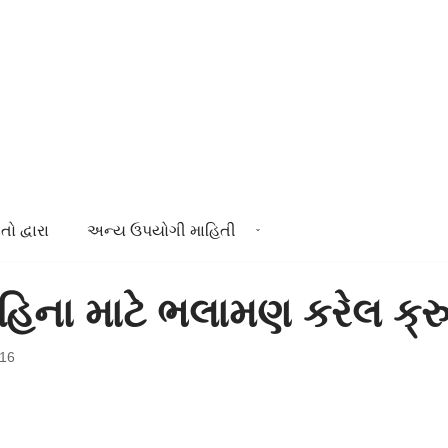
તો દ્વારા
અન્ય ઉપયોગી માહિતી
િના માટે ભલામણ કરેલ ક્રુષ
016