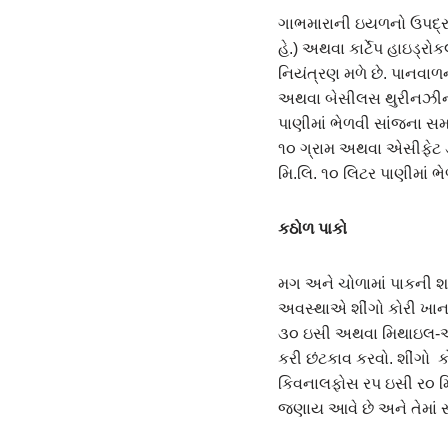
ગાભમારાની ઇયળનો ઉપદ્રવ થ
હે.) અથવા કાર્ટેપ હાઇડ્
નિયંત્રણ મળે છે. પાનવાળ
અથવા બેસીલસ થુરીનઝીન્સ
પાણીમાં ભેળવી સાંજના સમ
૧૦ ગ્રામ અથવા એસીફેટ 
મિ.લિ. ૧૦ લિટર પાણીમાં ભ
કઠોળ પાકો
મગ અને ચોળામાં પાકની શ
અવસ્થાએ શીંગો કોરી ખાન
૩૦ ઇસી અથવા મિથાઇલ-ઓ-ડ
કરી છંટકાવ કરવો. શીંગો 
કિવનાલફોસ રપ ઇસી ર૦ મિ.
જણાય આવે છે અને તેમાં સા