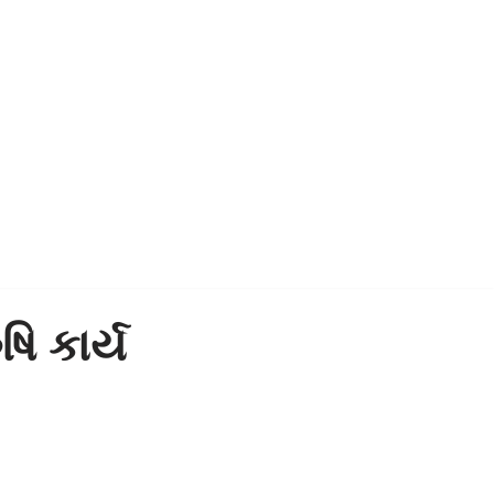
િ કાર્ય