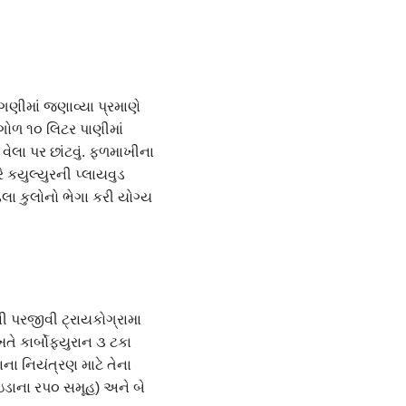
ંગણીમાં જણાવ્યા પ્રમાણે
ગોળ ૧૦ લિટર પાણીમાં
ેલા પર છાંટવું. ફળમાખીના
ે કયુલ્યુરની પ્લાયવુડ
ેલા કુલોનો ભેગા કરી યોગ્ય
ની પરજીવી ટ્રાયકોગ્રામા
તે કાર્બોફયુરાન ૩ ટકા
ાના નિયંત્રણ માટે તેના
ઇંડાના રપ૦ સમૂહ) અને બે