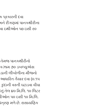
ક પ્રકારની દવા
અને રીંગણમાં પાનકથીરીના
અથવા ઇથીઓન પo ઇસી ર૦
ી તેમજ પાનકથીરીનો
ેથોકઝામ ૭૦ ડબલ્યુએસ
ડાની લીંબોળીના મીંજનો
 આધારિત તૈયાર દવા (૦.૧પ
ુંદાની વસ્તી ઘટાડવા વીઘા
નું તેલ ૪૦ મિ.લિ. ૧૦ લિટર
ેલાથીઓન પ૦ ઇસી ૧૦ મિ.લિ.
ંત્રણ મળે છે. રાસાયણિક