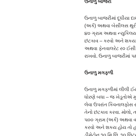
ઉનાળુ બાજરી
ઉનાળુ બાજરીમાં દૂધીયા 
(અર્ક) અથવા બેસીલસ થુર
૪૦ ગ્રામ અથવા ન્યુકિલયર 
છંટકાવ – કરવો અને શકય 
અથવા ફેનવાલરેટ ર૦ ઈસી ૧
રાખવો. ઉનાળુ બાજરીમાં પક
ઉનાળુ મગફળી
ઉનાળુ મગફળીમાં લીલી ઈય
ધોરણે બધા – જ ખેડૂતોએ 
લેવા ઉપરાંત કિવનાલફોસ રપ
તેનો છંટકાવ કરવા. મોલો
પ૦૦ ગ્રામ (અર્ક) અથવા 
કરવો અને શકય હોય તો હ
ડીમેટોન ૧૦ મિ.લિ. ૧૦ લિટ