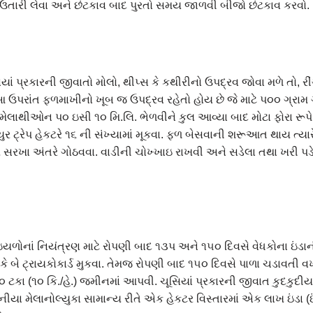
ા ઉતારી લેવા અને છંટકાવ બાદ પુરતો સમય જાળવી બીજો છંટકાવ કરવો.
યાં પ્રકારની જીવાતો મોલો, થીપ્સ કે કથીરીનો ઉપદ્રવ જોવા મળે તો, રી
આ ઉપરાંત ફળમાખીનો ખૂબ જ ઉપદ્રવ રહેતો હોય છે જે માટે પ૦૦ ગ્રામ 
ેલાથીઓન પ૦ ઇસી ૧૦ મિ.લિ. ભેળવીને કુલ આવ્યા બાદ મોટા ફોરા રૂપે વ
ુર ટ્રેપ હેકટરે ૧૬ ની સંખ્યામાં મૂકવા. ફળ બેસવાની શરૂઆત થાય ત્યાર
ેખે સરખા અંતરે ગોઠવવા. વાડીની ચોખ્ખાઇ રાખવી અને સડેલા તથા ખરી પડ
ર ઇયળોનાં નિયંત્રણ માટે રોપણી બાદ ૧૩પ અને ૧૫૦ દિવસે વેધકોના ઇંડા
 બે ટ્રાયકોકાર્ડ મુકવા. તેમજ રોપણી બાદ ૧૫૦ દિવસે પાળા ચડાવતી વખ
૧૦ ટકા (૧૦ કિ./હે.) જમીનમાં આપવી. ચૂસિયાં પ્રકારની જીવાત કુદકુદીય
ીયા મેલાનોલ્યુકા સામાન્ય રીતે એક હેકટર વિસ્તારમાં એક લાખ ઇંડા (