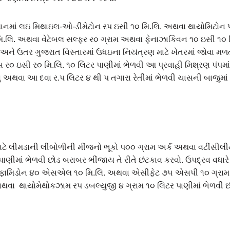
્યાનમાં લઇ મિથાઇલ-ઓ-ડીમેટોન રપ ઇસી ૧૦ મિ.લિ. અથવા થાયોમિટોન 
િ.લિ. અથવા વેટેબલ સલ્ફર ર૦ ગ્રામ અથવા ફેનાઝાકિવન ૧૦ ઇસી ૧૦ મિ
 અને ઉતર ગુજરાત વિસ્તારમાં ઉધઇના નિયંત્રણ માટે ખેતરમાં જોવા મળ
ર૦ ઇસી ર૦ મિ.લિ. ૧૦ લિટર પાણીમાં ભેળવી આ પ્રવાહી મિશ્રણ પંપમ
ેડવુ અથવા આ દવા ર.પ લિટર ૪ થી પ તગારા રેતીમાં ભેળવી ચાસની બાજુમાં
ાટે લીમડાની લીંબોળીની મીંજનો ભૂકો પ૦૦ ગ્રામ અર્ક અથવા વટીંસીલ
પાણીમાં ભેળવી છોડ બરાબર ભીંજાય તે રીતે છંટકાવ કરવો. ઉપદ્રવ વધા
સ્ફામિડોન ૪૦ એસએલ ૧૦ મિ.લિ. અથવા એસીફેટ ૭૫ એસપી ૧૦ ગ્રા
ા થાયોમેથોકઝામ રપ ડબલ્યુજી ૪ ગ્રામ ૧૦ લિટર પાણીમાં ભેળવી છ