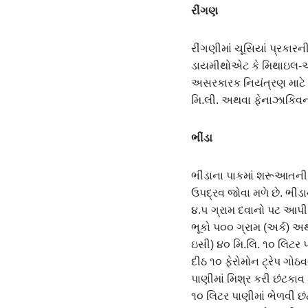
રીંગણ
રીંગણીમાં ચૂસિયાં પ્રકા
ડાયમીથોએટ કે મિથાઇલ-ઓ-ડ
અસરકારક નિયંત્રણ માટે
મિ.લી. અથવા ફેનાઝાકિવન 
ભીંડા
ભીંડાના પાકમાં શરૂઆતની
ઉપદ્રવ જોવા મળે છે. ભી
૪.૫ ગ્રામ દવાનો પટ આપી
ભૂકો પ૦૦ ગ્રામ (અર્ક) અ
ઇસી) ૪૦ મિ.લિ. ૧૦ લિટર પ
દીઠ ૧૦ ફેરોમોન ટ્રેપ ગોઠ
પાણીમાં મિશ્ર કરી છંટકાવ
૧૦ લિટર પાણીમાં ભેળવી છ