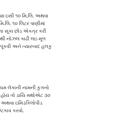
પo ઇસી ૧૦ મિ.લિ. અથવા
.લિ. ૧૦ લિટર પાણીમાં
તા સૂકા છોડ એકત્ર કરી
ાંથી નોઝલ કાઢી લઇ મૂળ
 પૂંકવી અને ત્યારબાદ હલકુ
ીયમ લેકાની નામની કુગનો
રે હોય તો ડાયિ મથોએટ ૩૦
મ અથવા ઇમિડકિલોપીડ
ંટકાવ કરવો.