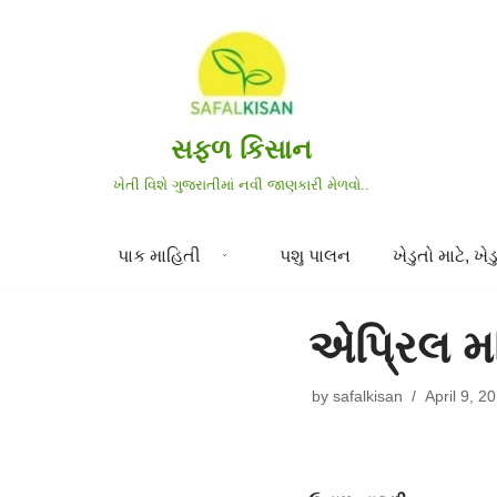
Skip
to
content
સફળ કિસાન
ખેતી વિશે ગુજરાતીમાં નવી જાણકારી મેળવો..
પાક માહિતી
પશુ પાલન
ખેડુતો માટે, ખેડુ
એપ્રિલ મહ
by
safalkisan
April 9, 2