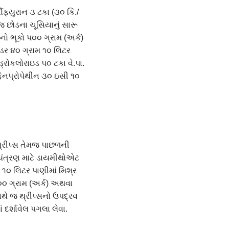
બોફયુરાન ૩ ટકા (૩૦ કિ./
જ છોડના ચૂસિયાનું સારૂ
ો ભૂકો પ૦૦ ગ્રામ (અર્ક)
ડર ૪૦ ગ્રામ ૧૦ લિટર
રોકલોરાઇડ પ૦ ટકા વે.પા.
નપ્રોપેથીન ૩૦ ઇસી ૧૦
્રીપ્સ તેમજ પાછળની
યંત્રણ માટે ડાયમીથોએટ
૧૦ લિટર પાણીમાં મિશ્ર
૦૦ ગ્રામ (અર્ક) અથવા
થે જ થ્રીપ્સનો ઉપદ્રવ
દર્શાવેલ પગલા લેવા.