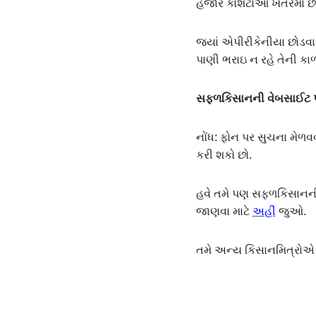
હજાર કોશેટાઓ ખેતરમાં છ
જયાં એપીરીકેનીયા છોડવામા
પાણી ભરાઇ ન રહે તેની ક
સફ્ળકિસાનની વેબસાઈટ પર
નોંધ: ફોન પર સુચના મેળવવ
કરી શકો છો.
હવે તમે પણ સફળકિસાનની વ
જાણવા માટે
અહીં
જુઓ.
તમે અન્ય કિસાનમિત્રો