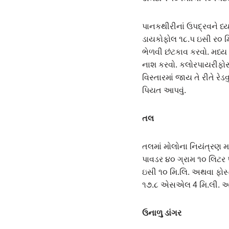
પાનકથીરીનાં ઉપદ્રવને ધ
ડાયકોફોલ ૧૮.પ ઇસી ર૦ મ
ભેળવી છંટકાવ કરવો. મધ્ય
નાશ કરવો. કલોરપાયરીફોસ 
વિસ્તારમાં જાય તે રીતે ર
પિયત આપવું.
તલ
તલમાં મોલોના નિયંત્રણ મ
પાવડર ૪૦ ગ્રામ ૧૦ લિટર 
ઇસી ૧૦ મિ.લિ. અથવા ફો
૧૭.૮ એસએલ 4 મિ.લી. અથવ
ઉનાળુ ડાંગર