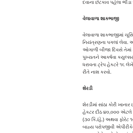
દવાના છંટકાવ પહેલા ભીંડ
વેલાવાળા શાકભાજી
વેલાવાળા શાકભાજીમાં ચૂસિ
નિયંત્રણના પગલાં લેવા. 
ઓગાળી બીજા દિવસે તેમાં મ
પુખ્યતને આકર્ષવા કયુલ્સય
ધરાવતા ટ્રેપ હેકટરે ૧૬ લ
રીતે નાશ કરવો.
શેરડી
શેરડીમાં સાંઠા કોરી ખાના
હેકટર દીઠ ૪૦,૦૦૦ એટલે કે
(૩૦ કિ./હે.) અથવા ફોરેટ 
બાહ્ય પરોપજીવી એપીરીકેન