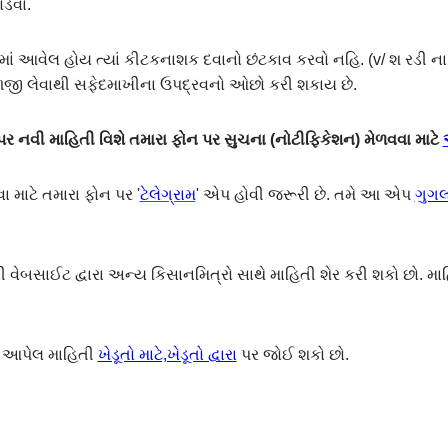
ોડવા.
ં આવેલ હોય ત્યાં કીટકનાશક દવાનો છંટકાવ કરવો નહિ. (v/ શ રડી ના ખ
ાળજી લેવાથી સફેદમાખીના ઉપદ્રવનો ઓછો કરી શકાય છે.
 નવી માહિતી વિશે તમારા ફોન પર સુચના (નોટીફિકેશન) મેળવવા માટે
ા માટે તમારા ફોન પર '
ટેલેગ્રામ
' એપ હોવી જરૂરી છે. તમે આ એપ
ગુગલ 
ેબસાઈટ દ્વારા અન્ય કિસાનમિત્રો સાથે માહિતી શેર કરી શકો છો. મા
એ આપેલ માહિતી
ખેડૂતો માટે,ખેડૂતો દ્વારા
પર જોઈ શકો છો.