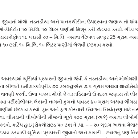
રની જીવાતો મોલો, તડતડીયા અને પાનકથીરીના ઉપદ્રવના જણાય તો શોષ
ીમેટોન ૧૦ મિ.લિ. ૧૦ લિટર પાણીમાં મિશ્ર કરી છંટકાવ કરવો. ભીંડા 
 ડાયકોફોલ ૧૮.પ ઇસી ર૦ – મિ.લિ. અથવા વેટેબલ સલ્ફર 25 ગ્રામ 
૧૦ ઇસી ૧૦ મિ.લિ. ૧૦ લિટર પાણીમાં ભેળવી છંટકાવ કરવો.
 અવસ્થામાં ચૂસિયાં પ્રકારની જીવાતો જેવી કે તડતડીયા અને મોલોમશ
ંડાના બીજને ઇમીડાકલોપ્રીડ ૭૦ ડબલ્યુએસ ૭.૫ ગ્રામ અથવા થાયોમ
 વાવણી કરવી. ઉભા પાકમાં મોલો કે તડતડિયાનો ઉપદ્રવ જણાય તો લીમ
થવા વર્ટીસોલીયમ લેકાની નામની કુગનો પાવડર ૪૦ ગ્રામ અથવા લીમડા
ાણીમાં છંટકાવ કરવો. ડૂખ અને ફળ કોરનારી ઈયળના નિયંત્રણ માટે નર ક
વવા. લીમડાની લીંબોળીની મીંજનો ભૂકો પ૦૦ ગ્રામ (અર્ક) અથવા લીંબોળી
 કરવો. કાર્ટેપ હાઇડ્રોકલોરાઇડ પ૦ ટકા વે..પા. – – ર૦ ગ્રામ અથવા મ
ંટકાવ કરવાથી ચૂસિયાં પ્રકારની જીવાતો અને કાબરી – ઇયળનું પણ નિય