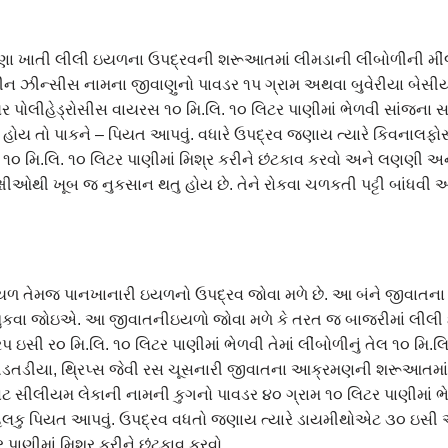
દાણા ખાતી લીલી ઇયળના ઉપદ્રવની શરૂઆતમાં લીમડાની લીંબોળીની મીં
ીન ઝીન્સીસ નામના જીવાણુનો પાવડર ૧પ ગ્રામ અથવા બુવેરીયા બેસી
પોલીહેડ્રોસીસ વાયરસ ૧૦ મિ.લિ. ૧૦ લિટર પાણીમાં ભેળવી સાંજના સમયે
હોય તો પાકને – પિયત આપવું. વધારે ઉપદ્રવ જણાય ત્યારે કિવનાલફોસ
૦ મિ.લિ. ૧૦ લિટર પાણીમાં મિશ્ર કરીને છંટકાવ કરવો અને લણણી અને
્ષીઓથી ખૂબ જ નુકસાન થતુ હોય છે. તેને રોકવા ચળકતી પટ્ટી બાંધવી અન
ળ તેમજ પાનખાનારી ઇયળનો ઉપદ્રવ જોવા મળે છે. આ બંને જીવાતના ફે
મુકવા જોઇએ. આ જીવાતનીઇયળો જોવા મળે કે તરત જ બાજરીમાં લીલી ઇ
 ઇસી ર૦ મિ.લિ. ૧૦ લિટર પાણીમાં ભેળવી તેમાં લીંબોળીનું તેલ ૧૦ મિ.લ
, તડતડીયા, થ્રિપ્સ જેવી રસ ચૂસનારી જીવાતના આક્રમણની શરૂઆતમાં
વટ સીલીયમ લેકાની નામની કુગનો પાવડર ૪૦ ગ્રામ ૧૦ લિટર પાણીમાં 
લકુ પિયત આપવું. ઉપદ્રવ વધતો જણાય ત્યારે ડાયમીથોએટ ૩૦ ઇસ
ર પાણીમાં મિશ્ર કરીને છંટકાવ કરવો.