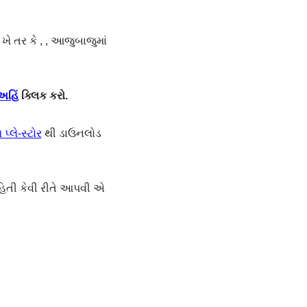
ે તર કે , , આજુબાજુમાં
અહિં
ક્લિક કરો.
પ્લે-સ્ટોર
થી ડાઉનલોડ
હિતી કેવી રીતે આપવી એ