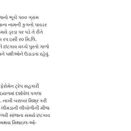
જનો ભૂકો પ૦૦ ગ્રામ
યાના નામની કુગનો પાવડર
 ડ્રડા પર પડે તે રીતે
 રપ ઇસી ર૦ મિ.લિ.
 છંટકાવ વચ્ચે પુરતો ગાળો
ે પક્ષીઓને ઉડાડતા રહેવું.
રોમેન ટ્રેપ સહકારી
યળમાં દર્શાવેલ પગલા
િ. નાખી બરાબર મિશ્ર કરી
 લીમડાની લીંબોળીની મીંજ
ભેળવી સાંજના સમયે છટકાવ
ી અથવા મિથાઇલ-ઓ-