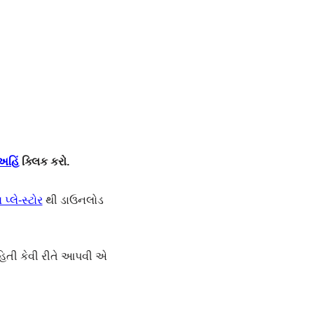
અહિં
ક્લિક કરો.
પ્લે-સ્ટોર
થી ડાઉનલોડ
હિતી કેવી રીતે આપવી એ