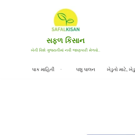
Skip
to
content
સફળ કિસાન
ખેતી વિશે ગુજરાતીમાં નવી જાણકારી મેળવો..
પાક માહિતી
પશુ પાલન
ખેડુતો માટે, ખેડુ