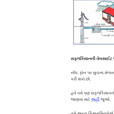
સફ્ળકિસાનની વેબસાઈટ પર
નોંધ: ફોન પર સુચના મેળવવ
કરી શકો છો.
હવે તમે પણ સફળકિસાનની વ
જાણવા માટે
અહીં
જુઓ.
તમે અન્ય કિસાનમિત્રો