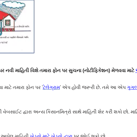
 નવી માહિતી વિશે તમારા ફોન પર સુચના (નોટીફિકેશન) મેળવવા માટે
ા માટે તમારા ફોન પર '
ટેલેગ્રામ
' એપ હોવી જરૂરી છે. તમે આ એપ
ગુગલ 
ેબસાઈટ દ્વારા અન્ય કિસાનમિત્રો સાથે માહિતી શેર કરી શકો છો. મા
એ આપેલ માહિતી
ખેડૂતો માટે,ખેડૂતો દ્વારા
પર જોઈ શકો છો.