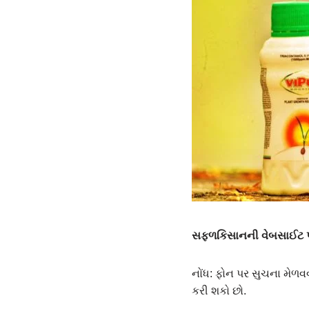
સફ્ળકિસાનની વેબસાઈટ પર
નોંધ: ફોન પર સુચના મેળવવ
કરી શકો છો.