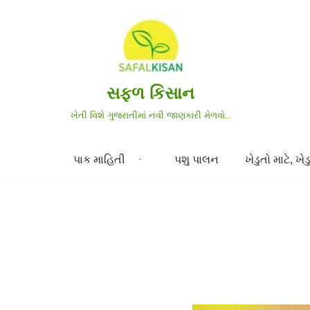
Skip
to
content
સફળ કિસાન
ખેતી વિશે ગુજરાતીમાં નવી જાણકારી મેળવો..
પાક માહિતી
પશુ પાલન
ખેડુતો માટે, ખેડુ