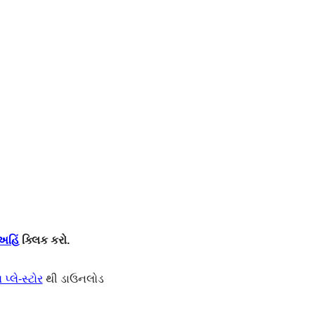
અહિં
ક્લિક કરો.
પ્લે-સ્ટોર
થી ડાઉનલોડ