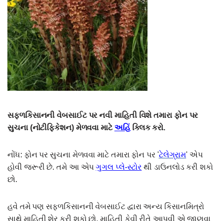
સફ્ળકિસાનની વેબસાઈટ પર નવી માહિતી વિશે તમારા ફોન પર
સુચના (નોટીફિકેશન) મેળવવા માટે
અહિં
ક્લિક કરો.
નોંધ: ફોન પર સુચના મેળવવા માટે તમારા ફોન પર '
ટેલેગ્રામ
' એપ
હોવી જરૂરી છે. તમે આ એપ
ગુગલ પ્લે-સ્ટોર
થી ડાઉનલોડ કરી શકો
છો.
હવે તમે પણ સફળકિસાનની વેબસાઈટ દ્વારા અન્ય કિસાનમિત્રો
સાથે માહિતી શેર કરી શકો છો. માહિતી કેવી રીતે આપવી એ જાણવા