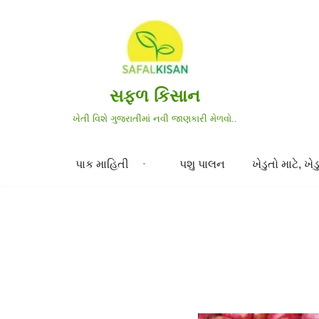
Skip
to
content
સફળ કિસાન
ખેતી વિશે ગુજરાતીમાં નવી જાણકારી મેળવો..
પાક માહિતી
પશુ પાલન
ખેડુતો માટે, ખેડુ