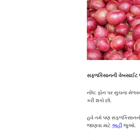
સફ્ળકિસાનની વેબસાઈટ પર
નોંધ: ફોન પર સુચના મેળવવ
કરી શકો છો.
હવે તમે પણ સફળકિસાનની વ
જાણવા માટે
અહીં
જુઓ.