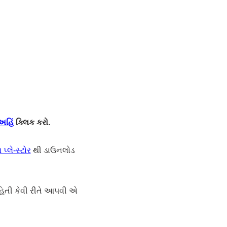
અહિં
ક્લિક કરો.
પ્લે-સ્ટોર
થી ડાઉનલોડ
હિતી કેવી રીતે આપવી એ