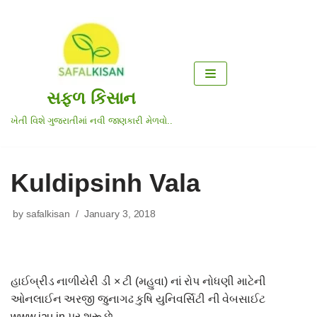
Skip
to
content
સફળ કિસાન
ખેતી વિશે ગુજરાતીમાં નવી જાણકારી મેળવો..
Kuldipsinh Vala
by
safalkisan
January 3, 2018
હાઈબ્રીડ નાળીયેરી ડી × ટી (મહુવા) નાં રોપ નોધણી માટેની
ઓનલાઈન અરજી જુનાગઢ કુષિ યુનિવર્સિટી ની વેબસાઈટ
www.jau.in પર શરૂ છે.