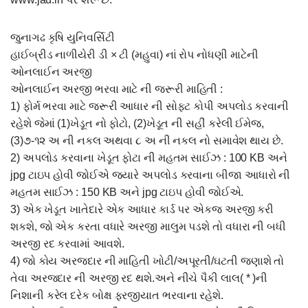
જુનાગઢ કૃષિ યુનિવર્સિટી
હાઈબ્રીડ નાળીયેરી ડી × ટી (મહુવા) નાં રોપ નોધણી માટેની
ઓનલાઈન અરજી
ઓનલાઈન અરજી ભરવા માટે ની જરૂરી માહિતી :
1) ફોર્મ ભરવા માટે જરૂરી આધાર ની સોફ્ટ કોપી અપલોડ કરવાની
રહેશે જેમાં (1)ખેડૂત નો ફોટો, (2)ખેડૂત ની સહીં કરેલી ઈમેજ,
(3)૭-૧૨ અ ની નકલ અથવા ૮ અ ની નકલ નો સમાવેશ થાય છે.
2) અપલોડ કરવાના ખેડૂત ફોટા ની મહતમ સાઈઝ : 100 KB અને
jpg ટાઇપ હોવી જોઈએ જયારે અપલોડ કરવાના બીજા આધારો ની
મહતમ સાઈઝ : 150 KB અને jpg ટાઇપ હોવી જોઈએ.
3) એક ખેડૂત ખાતેદારે એક આધાર કાર્ડ પર એકજ અરજી કરી
શકશે, જો એક કરતા વધારે અરજી માલુમ પડશે તો વધારા ની બધી
અરજી રદ કરવામાં આવશે.
4) જો કોય અરજદાર ની માહિતી ખોટી/અપૂરતી/ઘટતી જણાશે તો
તેવા અરજદાર ની અરજી રદ થશે.અને નીચે પૈકી લાલ( * )ની
નિશાની કરેલ દરેક બોક્ષ ફરજીયાત ભરવાના રહેશે.