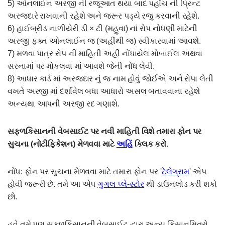
5) ઓનલાઈન અરજી ની રજૂઆત થયા બાદ પહોંચ ની પ્રિન્ટ
અરજદારે રાખવાની રહેશે અને જરૂર પડ્યે રજુ કરવાની રહેશે.
6) હાઈબ્રીડ નાળીયેરી ડી × ટી (મહુવા) નાં રોપ નોધણી માટેની
અરજી ફક્ત ઓનલાઈન જ (અહીંથી જ) સ્વીકારવામાં આવશે.
7) મળવા પાત્ર રોપ ની માહિતી અહીં નોંધાયેલ મોબાઈલ અથવા
સરનામાં પર મોકલવા માં આવશે જેની નોંધ લેવી.
8) આધાર કાર્ડ માં અરજદાર નું જ નામ હોવું જોઈએ અને રોપા લેતી
વખતે અરજી માં દર્શાવેલ બધા આધારો અસલ બતાવવાના રહેશે
અન્યથા આપની અરજી રદ ગણાશે.
સફ્ળકિસાનની વેબસાઈટ પર નવી માહિતી વિશે તમારા ફોન પર
સુચના (નોટીફિકેશન) મેળવવા માટે
અહિં
ક્લિક કરો.
નોંધ: ફોન પર સુચના મેળવવા માટે તમારા ફોન પર '
ટેલેગ્રામ
' એપ
હોવી જરૂરી છે. તમે આ એપ
ગુગલ પ્લે-સ્ટોર
થી ડાઉનલોડ કરી શકો
છો.
હવે તમે પણ સફળકિસાનની વેબસાઈટ દ્વારા અન્ય કિસાનમિત્રો