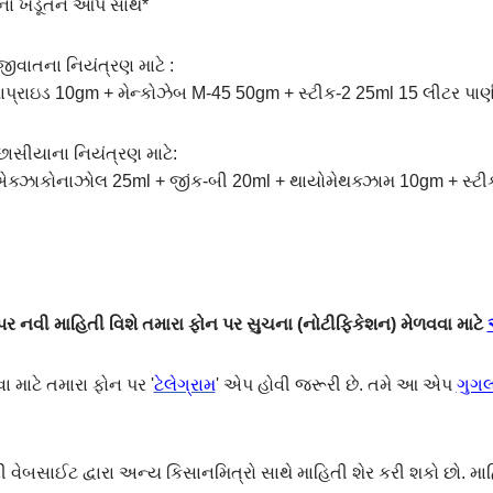
ના ખેડૂતને આપે સાથ*
જીવાતના નિયંત્રણ માટે :
્રાઇડ 10gm + મેન્કોઝેબ M-45 50gm + સ્ટીક-2 25ml 15 લીટર પાણીમ
છાસીયાના નિયંત્રણ માટે:
ક્ઝાકોનાઝોલ 25ml + જીંક-બી 20ml + થાયોમેથક્ઝામ 10gm + સ્ટીક
 નવી માહિતી વિશે તમારા ફોન પર સુચના (નોટીફિકેશન) મેળવવા માટે
ા માટે તમારા ફોન પર '
ટેલેગ્રામ
' એપ હોવી જરૂરી છે. તમે આ એપ
ગુગલ 
ેબસાઈટ દ્વારા અન્ય કિસાનમિત્રો સાથે માહિતી શેર કરી શકો છો. મા