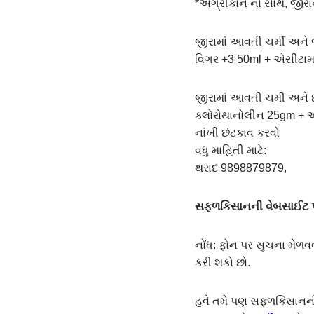
*એગ્રીકોન નો સાથ, જીરા
જીરામાં આવતી ચર્મી અને 
વિગર +3 50ml + એસીટામાપ
જીરામાં આવતી ચર્મી અને 
ક્લોરોથાનોલીન 25gm + એ
નાંખી છંટકાવ કરવો
વધુ માહિતી માટે:
થરાદ 9898879879,
સફ્ળકિસાનની વેબસાઈટ પર
નોંધ: ફોન પર સુચના મેળવવ
કરી શકો છો.
હવે તમે પણ સફળકિસાનની વ