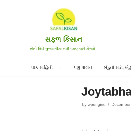
Skip
to
content
સફળ કિસાન
ખેતી વિશે ગુજરાતીમાં નવી જાણકારી મેળવો..
પાક માહિતી
પશુ પાલન
ખેડુતો માટે, ખેડુ
Joytabha
by
wpengine
December 