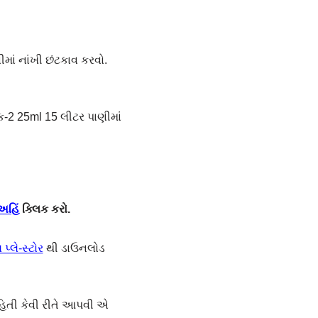
ાં નાંખી છંટકાવ કરવો.
-2 25ml 15 લીટર પાણીમાં
અહિં
ક્લિક કરો.
પ્લે-સ્ટોર
થી ડાઉનલોડ
હિતી કેવી રીતે આપવી એ