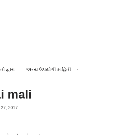
તો દ્વારા
અન્ય ઉપયોગી માહિતી
i mali
27, 2017