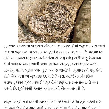
ગુજરાત રાજયના લગભગ મોટાભાગના વિસ્તારોમાં જૂનના અંત ભાગે
અથવા જુલાઇના પ્રથમ સપ્તાહમાં વરસાદ ચાલુ થાય છે. પશુપાલન
માટે આ સમય ઘણો જ કટોકટીનો છે. નવુ લીલુ ચરીયાણું ઉપલબ્ધ
થતાં ઓગષ્ટ માસ આવી જશે. હાલમાં સંગ્રહ કરેલ જુવાર કડબ,
ડાંગરનું પરાળ ખુટવા આવ્યું છે. આ સંજોગોમાં પશુપાલકને પશુ કેવી
રીતે નિભાવવા એ મુંઝવણ છે. માટે મિત્રો, આજે તમને ઘઉંના
પરાળનું પોષણમૂલ્ય વધારી પશુઓને પશુઆહાર બનાવવાની વાત
કરવી છે, થુલીમાંથી કંસાર બનાવવાની રીત બતાવવી છે.
ખેડૂત મિત્રો તમે ઘઉંની કાપણી કરી ઘઉં કાઢી લીધા હશે. જેથી ઘઉં
આપણા ઉપયોગ માટે અને પરાળ પશુઓના ઉપયોગ માટે ઉપલબ્ધ