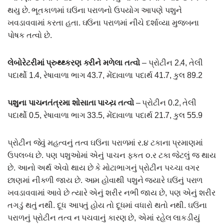
થયુ છે. ભૂતકાળમાં ઘઉંના પરાળનો ઉપયોગ આપણે પશુને
ખવડાવવામાં કરતા હતા. ઘઉંના પરાળમાં નીચે દર્શાવ્યા મુજબના
પોષક તત્વો છે.
લેબોરેટરીમાં પ્રુથ્થ્કરણ કરીને મળેલા તત્વો
– પ્રોટીન 2.4, તેલી
પદાર્થો 1.4, રેષાવાળા ભાગ 43.7, મેંદાવાળા પદાર્થ 41.7, કુલ 89.2
પશુના પાચનતંત્રમા શોસાતા પાચ્ય઼ તત્વો
– પ્રોટીન 0.2, તેલી
પદાર્થો 0.5, રેષાવાળા ભાગ 33.5, મેંદાવાળા પદાર્થ 21.7, કુલ 55.9
પ્રોટીન જેવું મહત્વનું તત્વ ઘઉંના પરાળમાં ર.૪ ટકાના પ્રમાણમાં
ઉપલબ્ધ છે. પણ પશુઓમાં એનું પાચન ફકત ૦.ર ટકા જેટલું જ થાય
છે. આનો અર્થ એવો થાય છે કે મોટાભાગનું પ્રોટીન પચ્ચા વગર
છાણમાં નીકળી જાય છે. આમ હોવાથી પશુને જયારે ઘઉંનું પરાળ
ખવડાવવામાં આવે છે ત્યારે એનું શરીર નભી જાય છે, પણ એનું શરીર
તગડું થતું નથી. દૂધ આપતું હોય તો દૂધમાં વધારો થતો નથી. ઘઉંના
પરાળનું પ્રોટીન તત્વ ન પચવાનું કારણ છે, એમાં રહેલ લાકડીયું