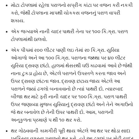
મોટા ટોપલામાં રહેલા પરાળનો સપ્રીંગ કાંટા પર વજન કરી નકકી
કરો, જેથી ટોપલાના માપથી ચોકકસ વજનનું પરાળ વાપરી
શકાય.
એક જગ્યાએ નાની ચાદર પાથરી તેના પર ૧૦૦ કિ.ગ્રા. પરાળ
ટોપલામાંથી ઠાલવો.
એક પીપમાં ર૦૦ લીટર પાણી લઇ તેમાં ર૦ કિ.ગ્રા. યુરિયા
ઓગાળો અને આ ૧૦૦ કિ.ગ્રા. પરાળના જથ્થા પર ૪૦ લીટર
યુરિયા દ્રાવણ છાંટો. હાલમાં થેસરથી ઘઉં કાઢવામાં આવે છે જેથી
નાના ટુકડા હોય છે, એટલે પરાળને ઉપરતળે કરતા જાવ અને
ઉપર દ્રાવણ છાંટતા જાવ. દ્રાવણ છટાય જાય એટલે આ
પરાળને જયાં ઢગલો બનાવવાનો છે ત્યાં પાથરી દો. ત્યારબાદ
બીજા થર માટે ફરી નાની ચાદર પર ૧૦૦ કિ.ગ્રા. પરાળ પાથરી
ઉપર જણાવ્યા મુજબ યુરિયાનું દ્રાવણ છાંટો અને તેને અગાઉનો
જે થર બનાવેલ છે તેની ઉપર પાથરી દો. આમ, પરાળની
અનૂકુળતા પ્રમાણે પ થી ૧૦ થર કરો.
થર ગોઠવવાની કામગીરી પૂરી થાય એટલે આ થર પર થોડા સાદા
પ્રક્રિયા વગરના પરાળનો થર કરો. હવે આ ઢગલાં પર મોટી ચાદર