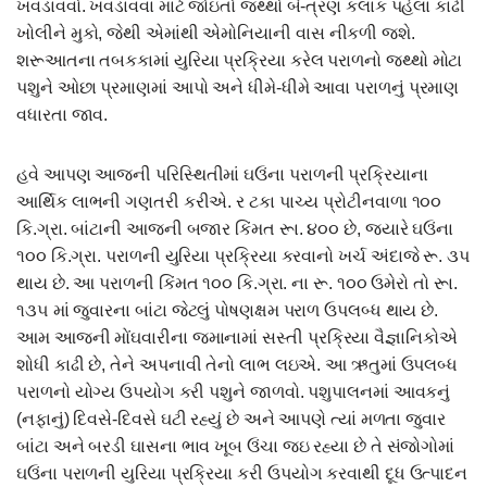
ખવડાવવો. ખવડાવવા માટે જોઇતો જથ્થો બે-ત્રણ કલાક પહેલા કાઢી
ખોલીને મુકો, જેથી એમાંથી એમોનિયાની વાસ નીકળી જશે.
શરૂઆતના તબકકામાં યુરિયા પ્રક્રિયા કરેલ પરાળનો જથ્થો મોટા
પશુને ઓછા પ્રમાણમાં આપો અને ધીમે-ધીમે આવા પરાળનું પ્રમાણ
વધારતા જાવ.
હવે આપણ આજની પરિસ્થિતીમાં ઘઉંના પરાળની પ્રક્રિયાના
આર્થિક લાભની ગણતરી કરીએ. ર ટકા પાચ્ય પ્રોટીનવાળા ૧૦૦
કિ.ગ્રા. બાંટાની આજની બજાર કિંમત રૂા. ૪૦૦ છે, જયારે ઘઉંના
૧૦૦ કિ.ગ્રા. પરાળની યુરિયા પ્રક્રિયા કરવાનો ખર્ચ અંદાજે રૂ. ૩પ
થાય છે. આ પરાળની કિંમત ૧૦૦ કિ.ગ્રા. ના રૂ. ૧૦૦ ઉમેરો તો રૂા.
૧૩૫ માં જુવારના બાંટા જેટલું પોષણક્ષમ પરાળ ઉપલબ્ધ થાય છે.
આમ આજની મોંઘવારીના જમાનામાં સસ્તી પ્રક્રિયા વૈજ્ઞાનિકોએ
શોધી કાઢી છે, તેને અપનાવી તેનો લાભ લઇએ. આ ઋતુમાં ઉપલબ્ધ
પરાળનો યોગ્ય ઉપયોગ કરી પશુને જાળવો. પશુપાલનમાં આવકનું
(નફાનું) દિવસે-દિવસે ઘટી રહ્યું છે અને આપણે ત્યાં મળતા જુવાર
બાંટા અને બરડી ઘાસના ભાવ ખૂબ ઉંચા જઇ રહ્યા છે તે સંજોગોમાં
ઘઉંના પરાળની યુરિયા પ્રક્રિયા કરી ઉપયોગ કરવાથી દૂધ ઉત્પાદન