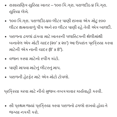
રાસાયણિક યુરિયા ખાતર – ૧૦૦ કિ.ગ્રા. પરાળદીઠ ૪ કિ.ગ્રા.
યુરિયા લેખે.
૧૦૦ કિ.ગ્રા. પરાળદીઠ ૪૦ લીટર પાણી રાખવા એક મોટુ ર૦૦
લીટર ક્ષમતાવાળું પીપ અને ર૦ લીટર પાણી રહે તેવી એક બાલદી.
પરાળના ઢગલાં ઢાંકવા માટે ખાતરની પલાસ્ટિકની થેલીમાંથી
બનાવેલ એક મોટી ચાદર (૨૦’ x ૨૦’) આ ઉપરાંત પ્રક્રિયા કરવા
માટેની એક નાની ચાદર (8’ x 8”).
વજન કરવા માટેનો સ્પીંગ કાંટો.
પાણી માપવા માટેનું લીટરનું માપ.
પરાળની હેરફેર માટે એક મોટો ટોપલો.
પ્રક્રિયા કરવા માટે નીચે મુજબ તબકકાવાર કાર્યવાહી કરવી.
સૌ પ્રથમ જયાં પ્રક્રિયા કરવા પરાળનો ઢગલો રાખવો હોય તે
જગ્યા નકકી કરો.