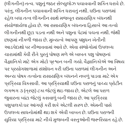
(લીગનીન) તત્વ. પશુનું જઠર સેલ્યુલોઝ પચાવવાની શકિત ધરાવે છે.
પરંતુ, લીગનીન પચાવવાની શકિત ધરાવતું નથી. ઘઉંના પરાળમાં
રહેલ બધા તત્વ લીગનીન સાથે મજબૂત રાસાયણિક બંધનથી
સંયોજાયેલા હોય છે. આ રાસાયણિક બંધનના હિસાબે આ તત્વો
લીગનીનથી છૂટા પડતા નથી અને પશુના પેટમાં પચતા નથી. જેથી
છાણમાં નીકળી જાય છે. મુખ્યત્વે આપણુ પશુધન ખેતીની
આડપેદાથો પર નીભાવવામાં આવે છે. એવા સંજોગોમાં ઉપલબ્ધ
ચારામાંથી કેવી રીતે પુરતું પોષણ મળે એ બાબત પશુ પોષણનાં
વૈજ્ઞાનિકો માટે એક મોટો પ્રશ્વન બની ગયો. વૈજ્ઞાનિકોએ આ વિષય
પર પ્રયોગશાળામાં સંશોધન કરી ઘઉંના પરાળમાં લીગનીન અને
અન્ય પોષક તત્વોના રાસાયણિક બંધનને નબળું પાડવા માટે એક
પ્રક્રિયા વિકસાવી. આ પ્રક્રિયાથી ઘઉંના પરાળનું પાચ્ય પ્રોટીન
લગભગ ૩ (ત્રણ) ટકા જેટલું થઇ જાય છે, એટલે આ પરાળ
જુવારના બાંટા જેટલું કસવાળું બની જાય છે. આ પ્રક્રિયા
પશુપાલકો ઘર આંગણે કરી શકે એટલી સરળ છે. એમની પાસે
ઉપલબ્ધ સાધનોમાંથી થઇ શકે એવી બાબત છે. ઘઉંના પરાળની
યુરિયા પ્રક્રિયા માટે નીચે મુજબની વસ્તુઓની જરૂરિયાત રહે છે.