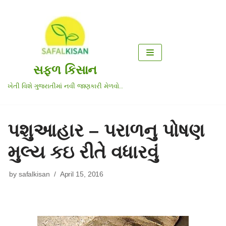
Skip
to
content
સફળ કિસાન
ખેતી વિશે ગુજરાતીમાં નવી જાણકારી મેળવો..
પશુઆહાર – પરાળનુ પોષણ
મુલ્ય કઇ રીતે વધારવું
by
safalkisan
April 15, 2016