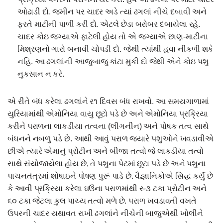
ઓઢાડી દો. જમીન પર ચાદર અડે ત્યાં ઢગલાં નીચે દબાવી અને
ફરતે માટીની પાળી કરી દો. એટલે છેડા બરોબર દબાયેલા રહે.
ચાદર કોઇ જગ્યાએ ફાટેલી હોય તો એ જગ્યાએ છાણ-માટીના
મિશ્રણનો ગારો બનાવી ચોપડી દો. જેથી ત્યાંથી હવા નીકળી શકે
નહિ. આ ઢગલાંની આજુબાજુ કાંટા મુકી દો જેથી એને કોઇ પશુ
નુકસાન ન કરે.
એ રીતે બંધ કરેલા ઢગલાંને ર૧ દિવસ બંધ રાખવો. આ સમયગાળામાં
યુરિયામાંથી એમોનિયા વાયુ છૂટો પડે છે અને એમોનિયા પ્રક્રિયા
કરીને પરાળના લાકડીયા તત્વના (લીગનીન) અને પોષક તત્વ સાથે
બંધનને નબળુ પડે છે. આથી આવું પરાળ જયારે પશુઓને ખવડાવીએ
છીએ ત્યારે એમાનું પ્રોટીન અને બીજા તત્વો જે લાકડીયા તત્વો
સાથે સંયોજાયેલા હોય છે, તે પશુના પેટમાં છૂટા પડે છે અને પશુના
પાચનતંત્રમાં શોષાઇને પોષણ પુરૂં પાડે છે. વૈજ્ઞાનિકોએ સિદ્ધ કર્યું છે
કે આવી પ્રક્રિયા કરેલા ઘઉંના પરાળમાંથી ર-૩ ટકા પ્રોટીન અને
૬૦ ટકા જેટલા કુલ પાચ્ય તત્વો મળે છે. પરાળ ખવડાવતી વખતે
ઉપરની ચાદર યથાવત રાખી ઢગલાંને નીચેની બાજુએથી ખોલીને