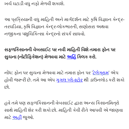
ખર્ચ ઘટાડી વધુ નફો મેળવી શકાશે.
આ પ્રક્રિયાની વધુ માહિતી અને માર્ગદર્શન માટે કૃષિ વિજ્ઞાન કેન્દ્ર-
તરઘડિયા, કૃષિ વિજ્ઞાન કેન્દ્ર-લોકભારતી, સણોસરા અથવા
નજીકના પશુચિકિત્સા કેન્દ્રનો સંપર્ક સાધવો.
સફ્ળકિસાનની વેબસાઈટ પર નવી માહિતી વિશે તમારા ફોન પર
સુચના (નોટીફિકેશન) મેળવવા માટે
અહિં
ક્લિક કરો.
નોંધ: ફોન પર સુચના મેળવવા માટે તમારા ફોન પર '
ટેલેગ્રામ
' એપ
હોવી જરૂરી છે. તમે આ એપ
ગુગલ પ્લે-સ્ટોર
થી ડાઉનલોડ કરી શકો
છો.
હવે તમે પણ સફળકિસાનની વેબસાઈટ દ્વારા અન્ય કિસાનમિત્રો
સાથે માહિતી શેર કરી શકો છો. માહિતી કેવી રીતે આપવી એ જાણવા
માટે
અહીં
જુઓ.