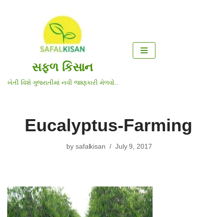
Skip
to
content
સફળ કિસાન
ખેતી વિશે ગુજરાતીમાં નવી જાણકારી મેળવો..
Eucalyptus-Farming
by
safalkisan
July 9, 2017