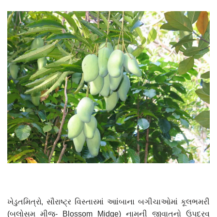
ખેડુતમિત્રો, સૌરાષ્ટ્ર વિસ્તારમાં આાંબાના બગીચાઓમાં કૂલભમરી
(બલોસમ મીજ- Blossom Midge) નામની જીવાતનો ઉપદ્રવ