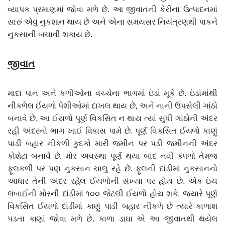
વ્યાપક પ્રમાણમાં જોવા મળે છે. આ જીવાતની કેરીના ઉત્પાદનમાં
સારું એવું નુકશાન થાય છે અને એના સમયસર નિયંત્રણથી પાકને
નુકસાની બચાવી શકાય છે.
જીવાત
માદા પાન અને કળીઓના વચ્ચેના ભાગમાં ઇંડાં મૂકે છે. ઇંડાંમાંથી
નીકળેલ ઈયળો પેશીઓમાં દાખલ થાય છે, અને નાની ઉપસેલી ગાંઠો
બનાવે છે. આ ઈયળો પૂર્ણ વિકસિત ન થાય ત્યાં સુધી ગાંઠોની અંદર
રહી અંદરનો ભાગ ખાઈ વિકાસ પામે છે. પૂર્ણ વિકસિત ઈયળો કાણું
પાડી બહાર નીકળી કુદકો મારી જમીન પર પડી જમીનની અંદર
કોશેટા બનાવે છે. મોર અવસ્થા પૂર્ણ થયા બાદ નવી કંપળો તેમજ
ફૂલકળી પર પણ નુકસાન ચાલુ રહે છે. ફૂલની દાંડીમાં નુકસાનનો
આધાર તેની અંદર રહેલ ઈયળોની સંખ્યા પર હોય છે. એક ઇંચ
લંબાઈની મોરની દાંડીમાં ૧૦૦ જેટલી ઈયળો હોય શકે. જ્યારે પૂર્ણ
વિકસિત ઈયળો દાંડીમાં કાણું પાડી બહાર નીકળે છે ત્યારે કાળાશ
પડતા કાણાં જોવા મળે છે. કાળા ડાઘા એ આ જીવાતથી થયેલ