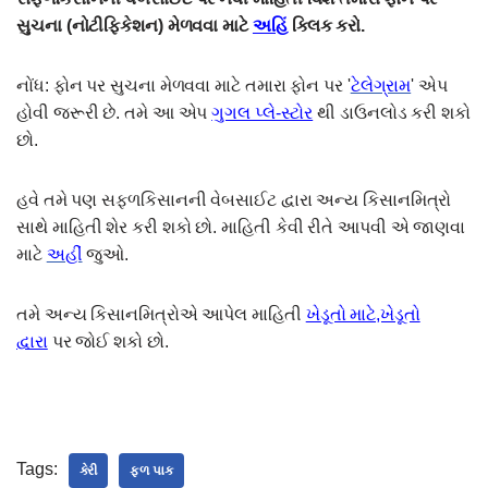
સુચના (નોટીફિકેશન) મેળવવા માટે
અહિં
ક્લિક કરો.
નોંધ: ફોન પર સુચના મેળવવા માટે તમારા ફોન પર '
ટેલેગ્રામ
' એપ
હોવી જરૂરી છે. તમે આ એપ
ગુગલ પ્લે-સ્ટોર
થી ડાઉનલોડ કરી શકો
છો.
હવે તમે પણ સફળકિસાનની વેબસાઈટ દ્વારા અન્ય કિસાનમિત્રો
સાથે માહિતી શેર કરી શકો છો. માહિતી કેવી રીતે આપવી એ જાણવા
માટે
અહીં
જુઓ.
તમે અન્ય કિસાનમિત્રોએ આપેલ માહિતી
ખેડૂતો માટે,ખેડૂતો
દ્વારા
પર જોઈ શકો છો.
Tags:
કેરી
ફળ પાક