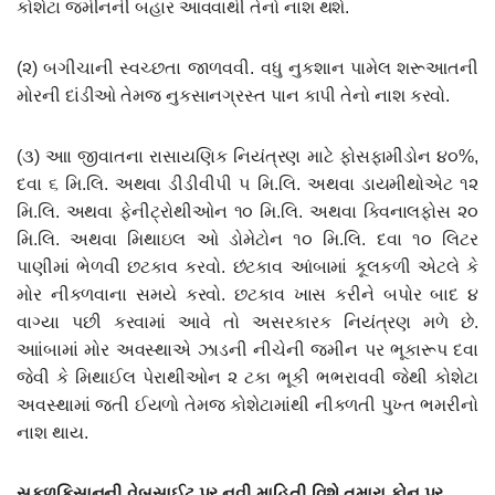
કોશેટા જમીનની બહાર આવવાથી તેનો નાશ થશે.
(૨) બગીચાની સ્વચ્છતા જાળવવી. વધુ નુકશાન પામેલ શરૂઆતની
મોરની દાંડીઓ તેમજ નુકસાનગ્રસ્ત પાન કાપી તેનો નાશ કરવો.
(૩) આા જીવાતના રાસાયણિક નિયંત્રણ માટે ફોસફામીડોન ૪૦%,
દવા ૬ મિ.લિ. અથવા ડીડીવીપી ૫ મિ.લિ. અથવા ડાયમીથોએટ ૧૨
મિ.લિ. અથવા ફેનીટ્રોથીઓન ૧૦ મિ.લિ. અથવા ક્વિનાલફોસ ૨૦
મિ.લિ. અથવા મિથાઇલ ઓ ડોમેટોન ૧૦ મિ.લિ. દવા ૧૦ લિટર
પાણીમાં ભેળવી છટકાવ કરવો. છંટકાવ આંબામાં કૂલકળી એટલે કે
મોર નીકળવાના સમયે કરવો. છટકાવ ખાસ કરીને બપોર બાદ ૪
વાગ્યા પછી કરવામાં આવે તો અસરકારક નિયંત્રણ મળે છે.
આાંબામાં મોર અવસ્થાએ ઝાડની નીચેની જમીન પર ભૂકારૂપ દવા
જેવી કે મિથાઈલ પેરાથીઓન ૨ ટકા ભૂકી ભભરાવવી જેથી કોશેટા
અવસ્થામાં જતી ઈયળો તેમજ કોશેટામાંથી નીકળતી પુખ્ત ભમરીનો
નાશ થાય.
સફ્ળકિસાનની વેબસાઈટ પર નવી માહિતી વિશે તમારા ફોન પર