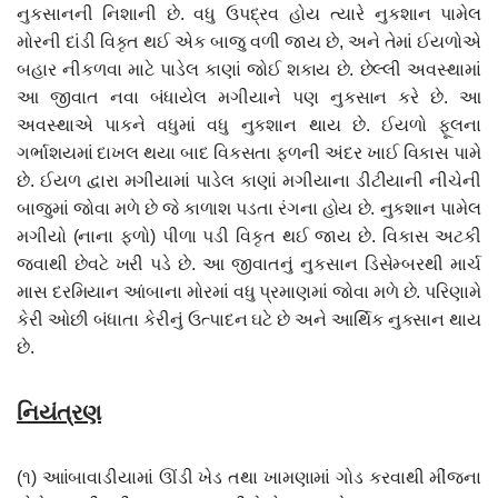
નુકસાનની નિશાની છે. વધુ ઉપદ્રવ હોય ત્યારે નુકશાન પામેલ
મોરની દાંડી વિકૃત થઈ એક બાજુ વળી જાય છે, અને તેમાં ઈયળોએ
બહાર નીકળવા માટે પાડેલ કાણાં જોઈ શકાય છે. છેલ્લી અવસ્થામાં
આ જીવાત નવા બંધાયેલ મગીયાને પણ નુકસાન કરે છે. આ
અવસ્થાએ પાકને વધુમાં વધુ નુકશાન થાય છે. ઈયળો ફૂલના
ગર્ભાશયમાં દાખલ થયા બાદ વિકસતા ફળની અંદર ખાઈ વિકાસ પામે
છે. ઈયળ દ્વારા મગીયામાં પાડેલ કાણાં મગીયાના ડીટીયાની નીચેની
બાજુમાં જોવા મળે છે જે કાળાશ પડતા રંગના હોય છે. નુકશાન પામેલ
મગીયો (નાના ફળો) પીળા પડી વિકૃત થઈ જાય છે. વિકાસ અટકી
જવાથી છેવટે ખરી પડે છે. આ જીવાતનું નુકસાન ડિસેમ્બરથી માર્ચ
માસ દરમિયાન આંબાના મોરમાં વધુ પ્રમાણમાં જોવા મળે છે. પરિણામે
કેરી ઓછી બંધાતા કેરીનું ઉત્પાદન ઘટે છે અને આર્થિક નુકસાન થાય
છે.
નિયંત્રણ
(૧) આાંબાવાડીયામાં ઊંડી ખેડ તથા ખામણામાં ગોડ કરવાથી મીંજના