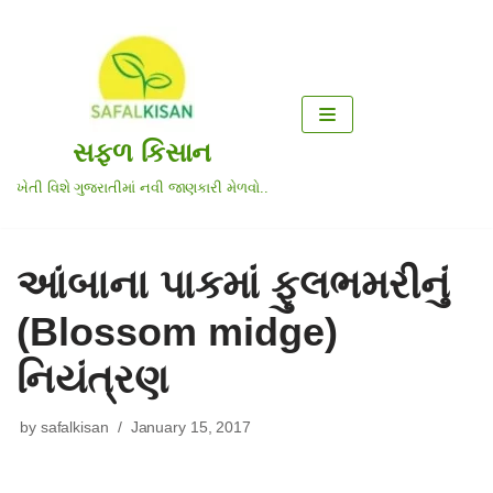
Skip
to
content
સફળ કિસાન
ખેતી વિશે ગુજરાતીમાં નવી જાણકારી મેળવો..
આંબાના પાકમાં ફુલભમરીનું
(Blossom midge)
નિયંત્રણ
by
safalkisan
January 15, 2017