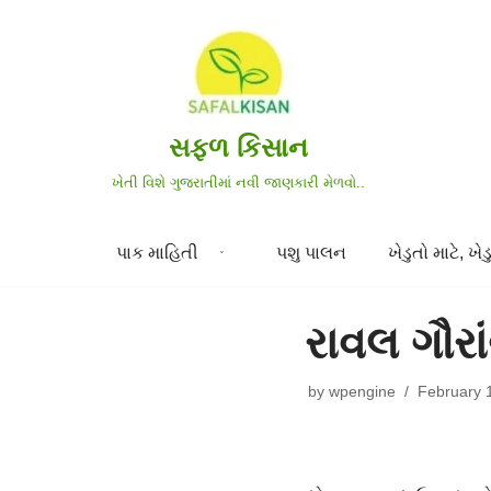
Skip
to
content
સફળ કિસાન
ખેતી વિશે ગુજરાતીમાં નવી જાણકારી મેળવો..
પાક માહિતી
પશુ પાલન
ખેડુતો માટે, ખેડુ
રાવલ ગૌરા
by
wpengine
February 