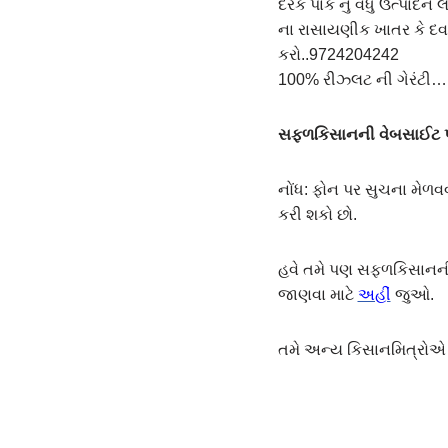
દરેક પાક નુ વધુ ઉત્પાદન 
ના રાસાયણીક ખાતર કે દવ
કરો..9724204242
100% રીઝ્લટ ની ગેરંટી….
સફ્ળકિસાનની વેબસાઈટ પર
નોંધ: ફોન પર સુચના મેળવવ
કરી શકો છો.
હવે તમે પણ સફળકિસાનની વ
જાણવા માટે
અહીં
જુઓ.
તમે અન્ય કિસાનમિત્રો