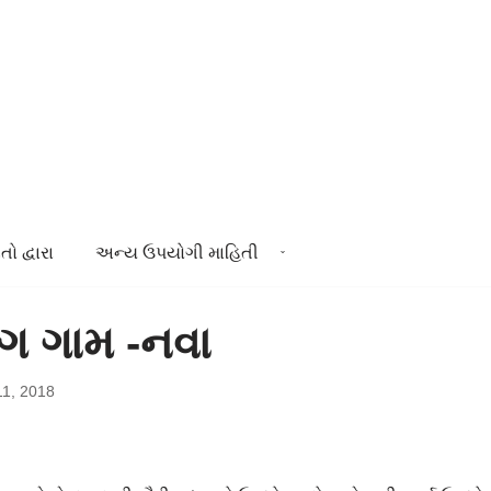
તો દ્વારા
અન્ય ઉપયોગી માહિતી
ંગ ગામ -નવા
11, 2018