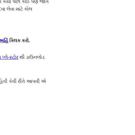
ોગ કર્યા પછી કોઈ પણ જાત
ા લેવા માટે કોલ
અહિં
ક્લિક કરો.
પ્લે-સ્ટોર
થી ડાઉનલોડ
હિતી કેવી રીતે આપવી એ