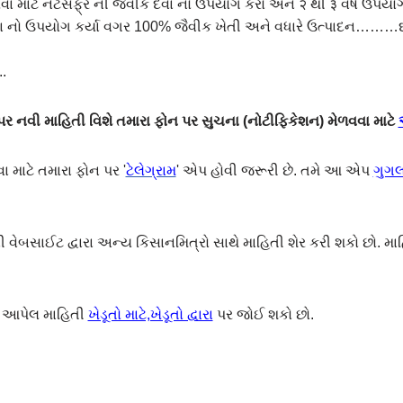
લેવા માટે નેટસફ્ર ની જૈવીક દવા નો ઉપયોગ કરો અને २ થી ३ વર્ષ ઉપય
ા નો ઉપયોગ કર્યા વગર 100% જૈવીક ખેતી અને વધારે ઉત્પાદન………દવ
.
 નવી માહિતી વિશે તમારા ફોન પર સુચના (નોટીફિકેશન) મેળવવા માટે
ા માટે તમારા ફોન પર '
ટેલેગ્રામ
' એપ હોવી જરૂરી છે. તમે આ એપ
ગુગલ 
ેબસાઈટ દ્વારા અન્ય કિસાનમિત્રો સાથે માહિતી શેર કરી શકો છો. મા
એ આપેલ માહિતી
ખેડૂતો માટે,ખેડૂતો દ્વારા
પર જોઈ શકો છો.