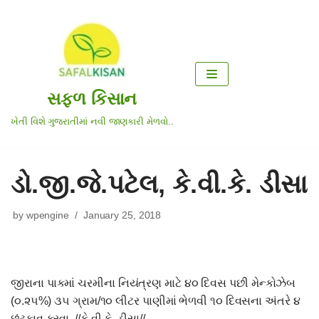
Skip
to
content
સફળ કિસાન
ખેતી વિશે ગુજરાતીમાં નવી જાણકારી મેળવો..
ડો.જી.જે.પટેલ, કે.વી.કે. ડીસા
by
wpengine
January 25, 2018
જીરાના પાકમાં ચરમીના નિયંત્રણ માટે ૪૦ દિવસ પછી મેન્કોઝેબ
(૦.૨૫%) ૩૫ ગ્રામ/૧૦ લીટર પાણીમાં ભેળવી ૧૦ દિવસના અંતરે ૪
છંટકાવ કરવા. //કે.વી.કે. ડીસા//